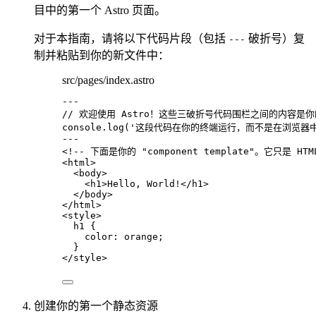
目中的第一个 Astro 页面。
对于本指南，请将以下代码片段（包括
破折号）复
---
制并粘贴到你的新文件中：
src/pages/index.astro
---
// 欢迎使用 Astro！这些三破折号代码围栏之间的内容是你的 "
console
.
log
(
'
这段代码在你的终端运行，而不是在浏览器
---
<!-- 下面是你的 "component template"。它只
<
html
>
<
body
>
<
h1
>
Hello, World!
</
h1
>
</
body
>
</
html
>
<
style
>
h1
 {
color
: 
orange
;
}
</
style
>
创建你的第一个静态资源