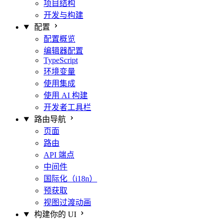
项目结构
开发与构建
配置
配置概览
编辑器配置
TypeScript
环境变量
使用集成
使用 AI 构建
开发者工具栏
路由导航
页面
路由
API 端点
中间件
国际化（i18n）
预获取
视图过渡动画
构建你的 UI