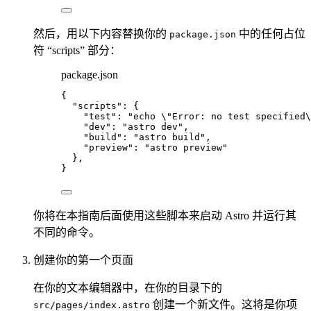
然后，用以下内容替换你的
中的任何占位
package.json
符 “scripts” 部分：
package.json
{
"scripts"
: {
"test"
: 
"
echo 
\"
Error: no test specified
\
"dev"
: 
"
astro dev
"
,
"build"
: 
"
astro build
"
,
"preview"
: 
"
astro preview
"
},
}
你将在本指南后面使用这些脚本来启动 Astro 并运行其
不同的命令。
创建你的第一个页面
在你的文本编辑器中，在你的目录下的
创建一个新文件。这将是你项
src/pages/index.astro