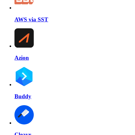
AWS via SST
Azion
Buddy
Cleavr