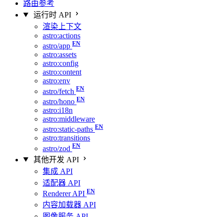
路由参考
运行时 API
渲染上下文
astro:actions
astro/app
astro:assets
astro:config
astro:content
astro:env
astro/fetch
astro/hono
astro:i18n
astro:middleware
astro:static-paths
astro:transitions
astro/zod
其他开发 API
集成 API
适配器 API
Renderer API
内容加载器 API
图像服务 API