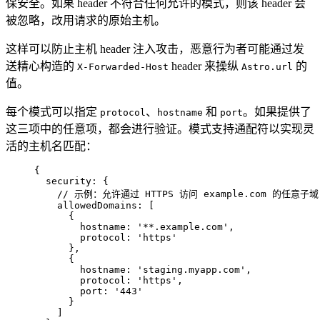
保安全。如果 header 不符合任何允许的模式，则该 header 会
被忽略，改用请求的原始主机。
这样可以防止主机 header 注入攻击，恶意行为者可能通过发
送精心构造的
header 来操纵
的
X-Forwarded-Host
Astro.url
值。
每个模式可以指定
、
和
。如果提供了
protocol
hostname
port
这三项中的任意项，都会进行验证。模式支持通配符以实现灵
活的主机名匹配：
{
security: {
// 示例：允许通过 HTTPS 访问 example.com 的任意子域
allowedDomains: [
{
hostname: 
'
**.example.com
'
,
protocol: 
'
https
'
},
{
hostname: 
'
staging.myapp.com
'
,
protocol: 
'
https
'
,
port: 
'
443
'
}
]