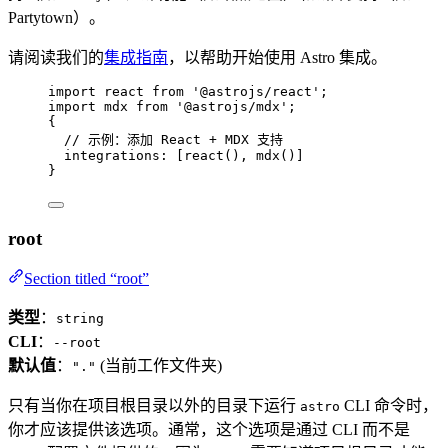
Partytown）。
请阅读我们的
集成指南
，以帮助开始使用 Astro 集成。
import
 react 
from
'
@astrojs/react
'
;
import
 mdx 
from
'
@astrojs/mdx
'
;
{
// 示例：添加 React + MDX 支持
integrations: [
react
(), 
mdx
()]
}
root
Section titled “root”
类型
：
string
CLI
：
--root
默认值
：
(当前工作文件夹)
"."
只有当你在项目根目录以外的目录下运行
CLI 命令时，
astro
你才应该提供该选项。通常，这个选项是通过 CLI 而不是