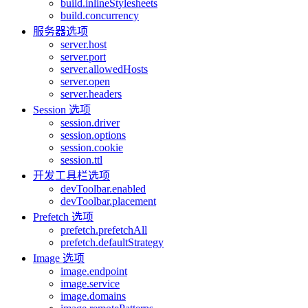
build.inlineStylesheets
build.concurrency
服务器选项
server.host
server.port
server.allowedHosts
server.open
server.headers
Session 选项
session.driver
session.options
session.cookie
session.ttl
开发工具栏选项
devToolbar.enabled
devToolbar.placement
Prefetch 选项
prefetch.prefetchAll
prefetch.defaultStrategy
Image 选项
image.endpoint
image.service
image.domains