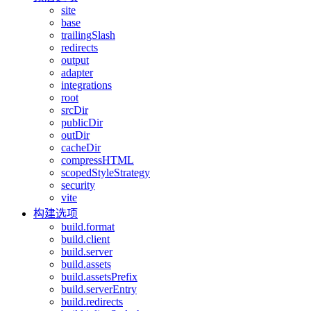
site
base
trailingSlash
redirects
output
adapter
integrations
root
srcDir
publicDir
outDir
cacheDir
compressHTML
scopedStyleStrategy
security
vite
构建选项
build.format
build.client
build.server
build.assets
build.assetsPrefix
build.serverEntry
build.redirects