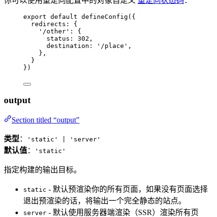
你可以使用重定向配置中的对象自定义
重定向状态码
：
export
default
defineConfig
({
redirects: {
'
/other
'
: {
status: 
302
,
destination: 
'
/place
'
,
},
}
})
output
Section titled “output”
类型
：
'static' | 'server'
默认值
：
'static'
指定构建的输出目标。
- 默认预渲染你的所有页面，如果没有页面选择
static
退出预渲染的话，将输出一个完全静态的站点。
- 默认使用服务器端渲染（SSR）渲染所有页
server