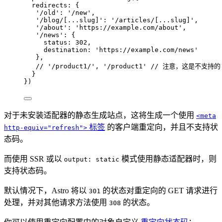
redirects: {
'
/old
'
: 
'
/new
'
,
'
/blog/[...slug]
'
: 
'
/articles/[...slug]
'
,
'
/about
'
: 
'
https://example.com/about
'
,
'
/news
'
: {
status: 
302
,
destination: 
'
https://example.com/news
'
},
// '/product1/', '/product1' // 注意，这是不支持的
}
})
对于未安装适配器的静态生成站点，这将生成一个使用
<meta
标签
的客户端重定向，并且不支持状
http-equiv="refresh">
态码。
而使用 SSR 或以
模式使用静态适配器时，则
output: static
支持状态码。
默认情况下，Astro 将以
的状态对重定向的 GET 请求进行
301
处理，并对其他请求方法使用
的状态。
308