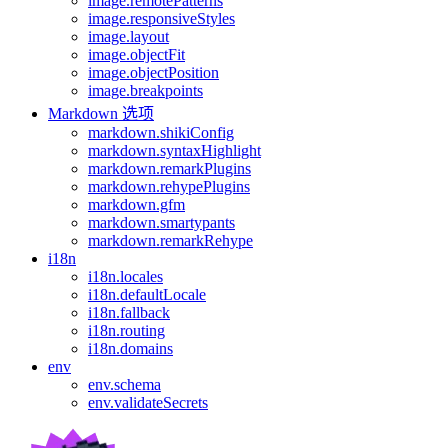
image.remotePatterns
image.responsiveStyles
image.layout
image.objectFit
image.objectPosition
image.breakpoints
Markdown 选项
markdown.shikiConfig
markdown.syntaxHighlight
markdown.remarkPlugins
markdown.rehypePlugins
markdown.gfm
markdown.smartypants
markdown.remarkRehype
i18n
i18n.locales
i18n.defaultLocale
i18n.fallback
i18n.routing
i18n.domains
env
env.schema
env.validateSecrets