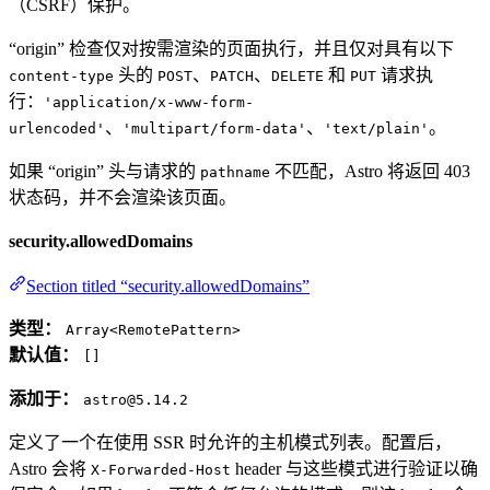
（CSRF）保护。
“origin” 检查仅对按需渲染的页面执行，并且仅对具有以下
头的
、
、
和
请求执
content-type
POST
PATCH
DELETE
PUT
行：
'application/x-www-form-
、
、
。
urlencoded'
'multipart/form-data'
'text/plain'
如果 “origin” 头与请求的
不匹配，Astro 将返回 403
pathname
状态码，并不会渲染该页面。
security.allowedDomains
Section titled “security.allowedDomains”
类型：
Array<RemotePattern>
默认值：
[]
添加于：
astro@5.14.2
定义了一个在使用 SSR 时允许的主机模式列表。配置后，
Astro 会将
header 与这些模式进行验证以确
X-Forwarded-Host