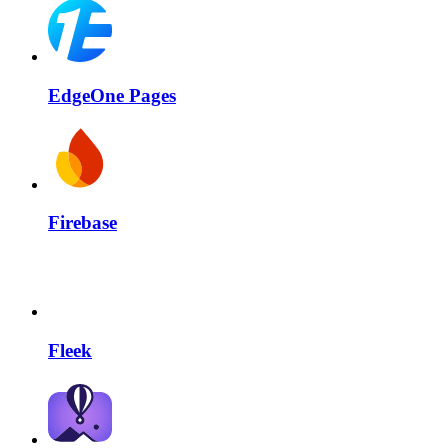
EdgeOne Pages
Firebase
Fleek