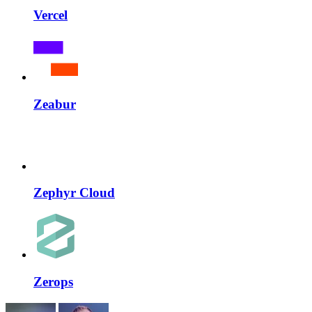
Vercel
Zeabur
Zephyr Cloud
Zerops