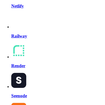
Netlify
Railway
Render
Seenode