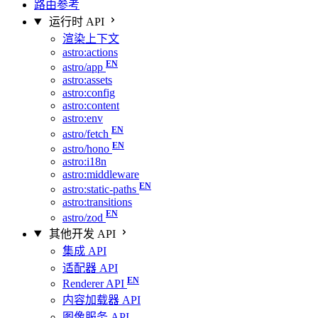
路由参考
运行时 API
渲染上下文
astro:actions
astro/app
astro:assets
astro:config
astro:content
astro:env
astro/fetch
astro/hono
astro:i18n
astro:middleware
astro:static-paths
astro:transitions
astro/zod
其他开发 API
集成 API
适配器 API
Renderer API
内容加载器 API
图像服务 API