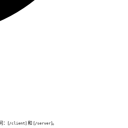
问：[
] 和 [
]。
/client
/server