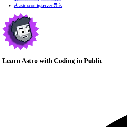
从 astro:config/server 导入
Learn Astro with
Coding in Public