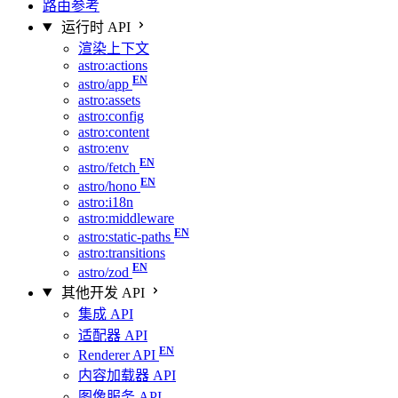
路由参考
运行时 API
渲染上下文
astro:actions
astro/app
astro:assets
astro:config
astro:content
astro:env
astro/fetch
astro/hono
astro:i18n
astro:middleware
astro:static-paths
astro:transitions
astro/zod
其他开发 API
集成 API
适配器 API
Renderer API
内容加载器 API
图像服务 API