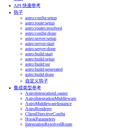
API 快速参考
钩子
astro:config:setup
astro:route:setup
astro:routes:resolved
astro:config:done
astro:server:setup
astro:server:start
astro:server:done
astro:build:start
astro:build:setup
astro:build:ssr
astro:build:generated
astro:build:done
自定义钩子
集成类型参考
AstroIntegrationLogger
AstroIntegrationMiddleware
AstroMiddlewareInstance
AstroRenderer
ClientDirectiveConfig
HookParameters
IntegrationResolvedRoute