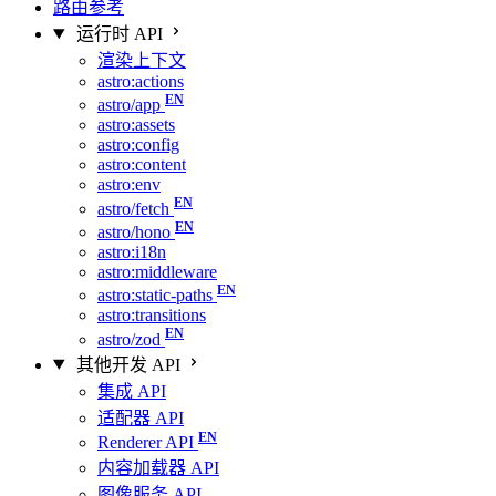
路由参考
运行时 API
渲染上下文
astro:actions
astro/app
astro:assets
astro:config
astro:content
astro:env
astro/fetch
astro/hono
astro:i18n
astro:middleware
astro:static-paths
astro:transitions
astro/zod
其他开发 API
集成 API
适配器 API
Renderer API
内容加载器 API
图像服务 API