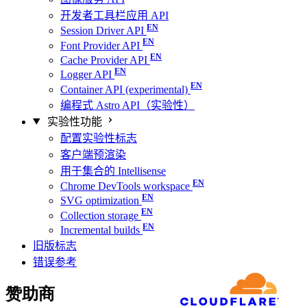
开发者工具栏应用 API
Session Driver API
Font Provider API
Cache Provider API
Logger API
Container API (experimental)
编程式 Astro API（实验性）
实验性功能
配置实验性标志
客户端预渲染
用于集合的 Intellisense
Chrome DevTools workspace
SVG optimization
Collection storage
Incremental builds
旧版标志
错误参考
赞助商