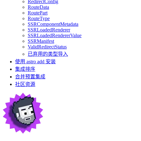
RedirectConfig
RouteData
RoutePart
RouteType
SSRComponentMetadata
SSRLoadedRenderer
SSRLoadedRendererValue
SSRManifest
ValidRedirectStatus
已弃用的类型导入
使用 astro add 安装
集成排序
合并预置集成
社区资源