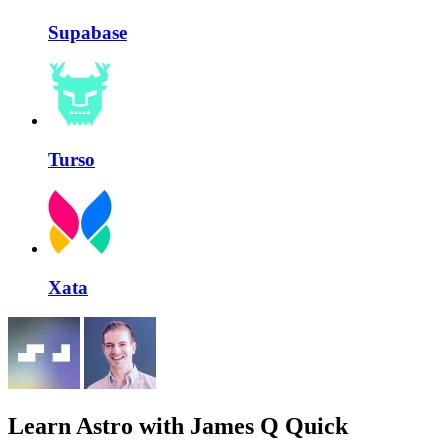
Supabase
Turso
Xata
Learn Astro
with James Q Quick