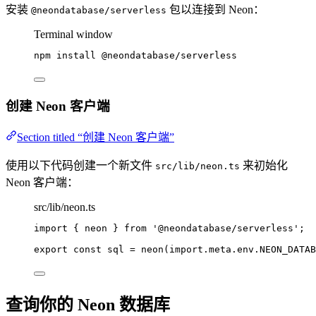
安装
包以连接到 Neon：
@neondatabase/serverless
Terminal window
npm
install
@neondatabase/serverless
创建 Neon 客户端
Section titled “创建 Neon 客户端”
使用以下代码创建一个新文件
来初始化
src/lib/neon.ts
Neon 客户端：
src/lib/neon.ts
import
 { neon } 
from
'
@neondatabase/serverless
'
;
export const 
sql
 = 
neon
(
import.
meta
.
env
.
NEON_DATAB
查询你的 Neon 数据库