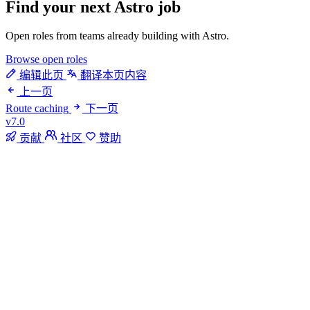
Find your next
Astro job
Open roles from teams already building with Astro.
Browse open roles
编辑此页
翻译本页内容
上一页
Route caching
下一页
v7.0
贡献
社区
赞助