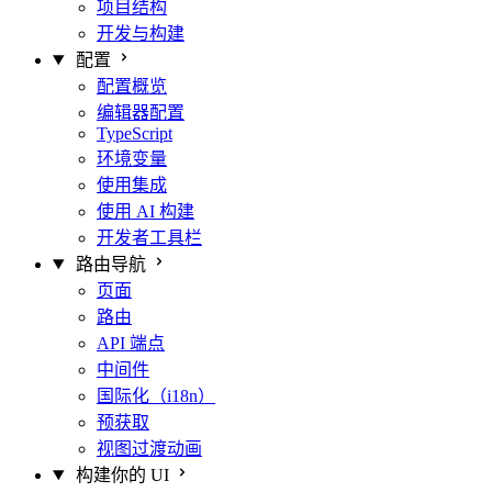
项目结构
开发与构建
配置
配置概览
编辑器配置
TypeScript
环境变量
使用集成
使用 AI 构建
开发者工具栏
路由导航
页面
路由
API 端点
中间件
国际化（i18n）
预获取
视图过渡动画
构建你的 UI