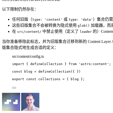
以下限制仍然存在：
任何旧版（
或
）集合仍
type: 'content'
type: 'data'
这些旧版集合不会被转换为隐式使用
加载器，而
glob()
在
中禁止使用（定义了
的）Conte
src/content/
loader
当你准备移除此标志，并为旧版集合迁移到新的 Content Layer
版集合隐式地生成合适的定义：
src/content/config.ts
import
 { defineCollection } 
from
'
astro:content
'
;
const 
blog
 = 
defineCollection
(
{ }
)
export const 
collections
 = { 
blog
 }
;