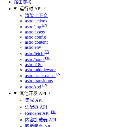
路由参考
运行时 API
渲染上下文
astro:actions
astro/app
astro:assets
astro:config
astro:content
astro:env
astro/fetch
astro/hono
astro:i18n
astro:middleware
astro:static-paths
astro:transitions
astro/zod
其他开发 API
集成 API
适配器 API
Renderer API
内容加载器 API
图像服务 API