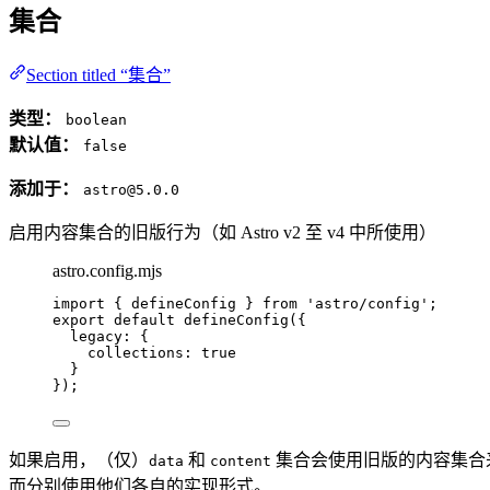
集合
Section titled “集合”
类型：
boolean
默认值：
false
添加于：
astro@5.0.0
启用内容集合的旧版行为（如 Astro v2 至 v4 中所使用）
astro.config.mjs
import
 { defineConfig } 
from
'
astro/config
'
;
export
default
defineConfig
({
legacy: {
collections: 
true
}
});
如果启用，（仅）
和
集合会使用旧版的内容集合
data
content
而分别使用他们各自的实现形式。