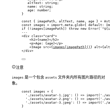
altText
:
string
;
name
:
string
;
age
:
number
;
}
const { 
imagePath
, 
altText
, 
name
, 
age
 } = 
Ast
const 
images
 = import.
meta
.
glob
<{ 
default
:
Im
if
 (
!
images[imagePath]) 
throw
new
Error
(
`
"
${
i
---
<
div
class
=
"
card
"
>
<
h2
>
{
name
}
</
h2
>
<
p
>
Age: 
{
age
}
</
p
>
<
Image
src
=
{
images[imagePath]()
}
alt
=
{
alt
</
div
>
注意
是一个包含
文件夹内所有图片路径的对
images
assets
象。
const 
images
 = {
'
./assets/avatar-1.jpg
'
: 
()
 => 
import
(
'
./as
'
./assets/avatar-2.png
'
: 
()
 => 
import
(
'
./as
'
./assets/avatar-3.jpeg
'
: 
()
 => 
import
(
'
./a
}