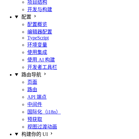
项目结构
开发与构建
配置
配置概览
编辑器配置
TypeScript
环境变量
使用集成
使用 AI 构建
开发者工具栏
路由导航
页面
路由
API 端点
中间件
国际化（i18n）
预获取
视图过渡动画
构建你的 UI