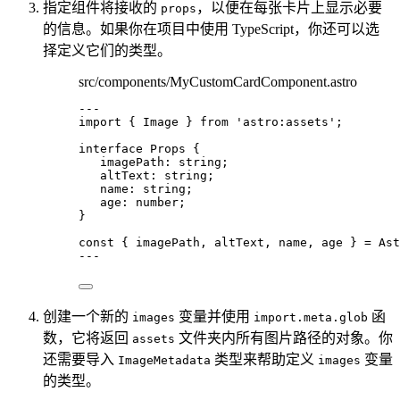
指定组件将接收的
，以便在每张卡片上显示必要
props
的信息。如果你在项目中使用 TypeScript，你还可以选
择定义它们的类型。
src/components/MyCustomCardComponent.astro
---
import
 { Image } 
from
'
astro:assets
'
;
interface
 Props {
imagePath
:
string
;
altText
:
string
;
name
:
string
;
age
:
number
;
}
const { 
imagePath
, 
altText
, 
name
, 
age
 } = 
Ast
---
创建一个新的
变量并使用
函
images
import.meta.glob
数，它将返回
文件夹内所有图片路径的对象。你
assets
还需要导入
类型来帮助定义
变量
ImageMetadata
images
的类型。