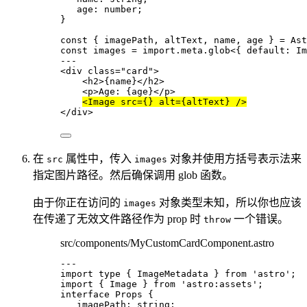
age
:
number
;
}
const { 
imagePath
, 
altText
, 
name
, 
age
 } = 
Ast
const 
images
 = import.
meta
.
glob
<{ 
default
:
Im
---
<
div
class
=
"
card
"
>
<
h2
>
{
name
}
</
h2
>
<
p
>
Age: 
{
age
}
</
p
>
<
Image
src
=
{}
alt
=
{
altText
}
 />
</
div
>
在
属性中，传入
对象并使用方括号表示法来
src
images
指定图片路径。然后确保调用 glob 函数。
由于你正在访问的
对象类型未知，所以你也应该
images
在传递了无效文件路径作为 prop 时
一个错误。
throw
src/components/MyCustomCardComponent.astro
---
import
type
 { ImageMetadata } 
from
'
astro
'
;
import
 { Image } 
from
'
astro:assets
'
;
interface
 Props {
imagePath
:
string
;