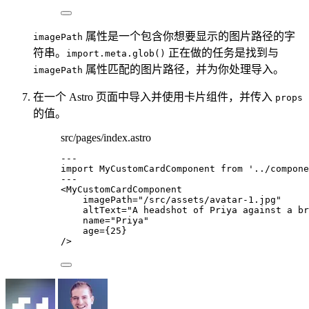
属性是一个包含你想要显示的图片路径的字
imagePath
符串。
正在做的任务是找到与
import.meta.glob()
属性匹配的图片路径，并为你处理导入。
imagePath
在一个 Astro 页面中导入并使用卡片组件，并传入
props
的值。
src/pages/index.astro
---
import
 MyCustomCardComponent 
from
'
../compone
---
<
MyCustomCardComponent
imagePath
=
"
/src/assets/avatar-1.jpg
"
altText
=
"
A headshot of Priya against a br
name
=
"
Priya
"
age
=
{
25
}
/>