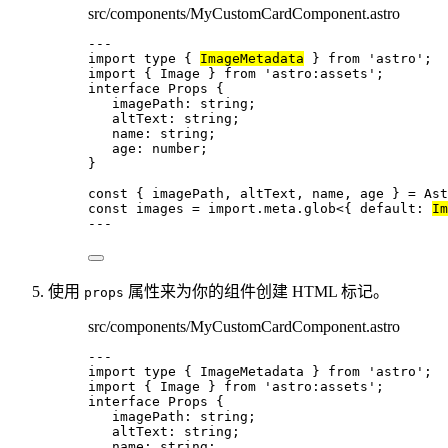
src/components/MyCustomCardComponent.astro
---
import
type
 { 
ImageMetadata
 } 
from
'
astro
'
;
import
 { Image } 
from
'
astro:assets
'
;
interface
 Props {
imagePath
:
string
;
altText
:
string
;
name
:
string
;
age
:
number
;
}
const { 
imagePath
, 
altText
, 
name
, 
age
 } = 
Ast
const 
images
 = import.
meta
.
glob
<{ 
default
:
Im
---
使用
属性来为你的组件创建 HTML 标记。
props
src/components/MyCustomCardComponent.astro
---
import
type
 { ImageMetadata } 
from
'
astro
'
;
import
 { Image } 
from
'
astro:assets
'
;
interface
 Props {
imagePath
:
string
;
altText
:
string
;
name
:
string
;