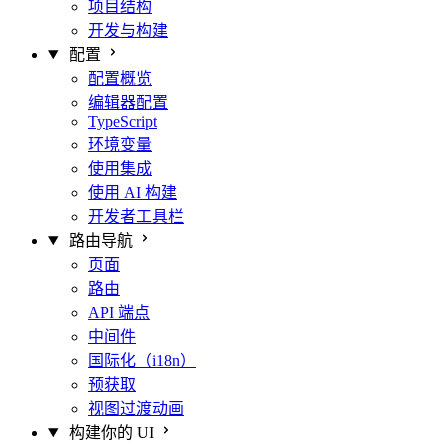
项目结构
开发与构建
配置
配置概览
编辑器配置
TypeScript
环境变量
使用集成
使用 AI 构建
开发者工具栏
路由导航
页面
路由
API 端点
中间件
国际化（i18n）
预获取
视图过渡动画
构建你的 UI