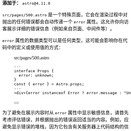
添加于：
astro@4.11.0
是一个特殊页面，它会在渲染过程中对
src/pages/500.astro
抛出的任何错误都会自动传递一个
属性。这允许你向访
error
客展示详细的错误信息（例如来自页面、中间件等）。
属性的数据类型可以是任何类型，这可能会影响你在代
error
码中的定义或使用值的方式：
src/pages/500.astro
---
interface
 Props {
error
:
unknown
;
}
const { 
error
 } = 
Astro
.
props
;
---
<
div
>
{
error 
instanceof
Error
?
 error
.
message
:
"
Un
为了避免在展示内容时从
属性中显示敏感信息，请首先
error
考虑评估错误，并根据抛出的错误返回适当的内容。例如，应
避免显示错误的堆栈，因为它包含有关服务器上代码结构的信