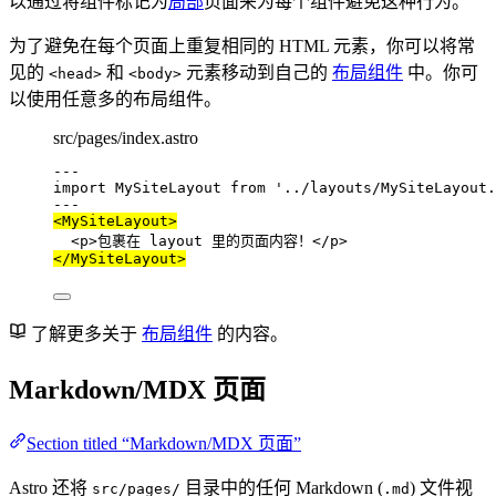
以通过将组件标记为
局部
页面来为每个组件避免这种行为。
为了避免在每个页面上重复相同的 HTML 元素，你可以将常
见的
和
元素移动到自己的
布局组件
中。你可
<head>
<body>
以使用任意多的布局组件。
src/pages/index.astro
---
import
 MySiteLayout 
from
'
../layouts/MySiteLayout.
---
<
MySiteLayout
>
<
p
>
包裹在 layout 里的页面内容！
</
p
>
</
MySiteLayout
>
了解更多关于
布局组件
的内容。
Markdown/MDX 页面
Section titled “Markdown/MDX 页面”
Astro 还将
目录中的任何 Markdown (
) 文件视
src/pages/
.md