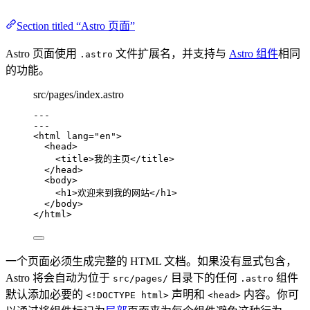
Section titled “Astro 页面”
Astro 页面使用
文件扩展名，并支持与
Astro 组件
相同
.astro
的功能。
src/pages/index.astro
---
---
<
html
lang
=
"
en
"
>
<
head
>
<
title
>
我的主页
</
title
>
</
head
>
<
body
>
<
h1
>
欢迎来到我的网站
</
h1
>
</
body
>
</
html
>
一个页面必须生成完整的 HTML 文档。如果没有显式包含，
Astro 将会自动为位于
目录下的任何
组件
src/pages/
.astro
默认添加必要的
声明和
内容。你可
<!DOCTYPE html>
<head>