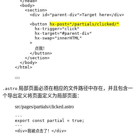
</
head
>
<
body
>
<
section
>
<
div
id
=
"
parent-div
"
>
Target here
</
div
>
<
button
hx-post
=
"
/partials/clicked/
"
hx-trigger
=
"
click
"
hx-target
=
"
#parent-div
"
hx-swap
=
"
innerHTML
"
>
点我！
</
button
>
</
section
>
</
body
>
</
html
>
局部页面必须在相应的文件路径中存在，并且包含一
.astro
个导出定义将页面定义为局部页面：
src/pages/partials/clicked.astro
---
export const 
partial
 = 
true
;
---
<
div
>
我被点击了！
</
div
>