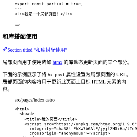
export const 
partial
 = 
true
;
---
<
li
>
我是一个局部页面！
</
li
>
和库搭配使用
Section titled “和库搭配使用”
局部页面用于使用诸如
htmx
的库动态更新页面的某个部分。
下面的示例展示了将
属性设置为局部页面的 URL。
hx-post
局部页面的内容将用于更新此页面上目标 HTML 元素的内
容。
src/pages/index.astro
<
html
>
<
head
>
<
title
>
我的页面
</
title
>
<
script
src
=
"
https://unpkg.com/htmx.org@1.9.6
"
integrity
=
"
sha384-FhXw7b6AlE/jyjlZH5iHa/tTe9
crossorigin
=
"
anonymous
"
></
script
>