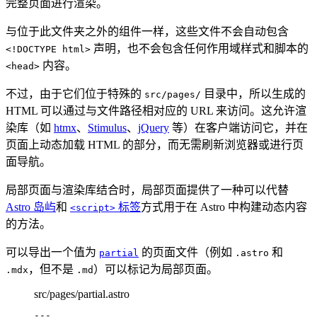
完整页面进行渲染。
与位于此文件夹之外的组件一样，这些文件不会自动包含
声明，也不会包含任何作用域样式和脚本的
<!DOCTYPE html>
内容。
<head>
不过，由于它们位于特殊的
目录中，所以生成的
src/pages/
HTML 可以通过与文件路径相对应的 URL 来访问。这允许渲
染库（如
htmx
、
Stimulus
、
jQuery
等）在客户端访问它，并在
页面上动态加载 HTML 的部分，而无需刷新浏览器或进行页
面导航。
局部页面与渲染库结合时，局部页面提供了一种可以代替
Astro 岛屿
和
标签
方式用于在 Astro 中构建动态内容
<script>
的方法。
可以导出一个值为
的页面文件（例如
和
partial
.astro
，但不是
）可以标记为局部页面。
.mdx
.md
src/pages/partial.astro
---