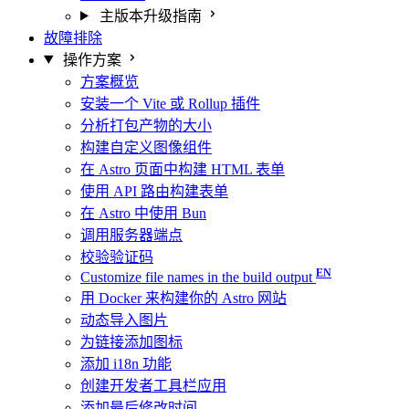
主版本升级指南
故障排除
操作方案
方案概览
安装一个 Vite 或 Rollup 插件
分析打包产物的大小
构建自定义图像组件
在 Astro 页面中构建 HTML 表单
使用 API 路由构建表单
在 Astro 中使用 Bun
调用服务器端点
校验验证码
Customize file names in the build output
用 Docker 来构建你的 Astro 网站
动态导入图片
为链接添加图标
添加 i18n 功能
创建开发者工具栏应用
添加最后修改时间