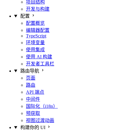
项目结构
开发与构建
配置
配置概览
编辑器配置
TypeScript
环境变量
使用集成
使用 AI 构建
开发者工具栏
路由导航
页面
路由
API 端点
中间件
国际化（i18n）
预获取
视图过渡动画
构建你的 UI