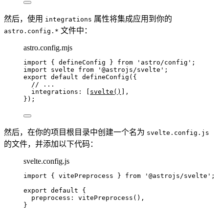
然后，使用
属性将集成应用到你的
integrations
文件中：
astro.config.*
astro.config.mjs
import
 { defineConfig } 
from
'
astro/config
'
;
import
 svelte 
from
'
@astrojs/svelte
'
;
export
default
defineConfig
({
// ...
integrations: [
svelte
()
],
});
然后，在你的项目根目录中创建一个名为
svelte.config.js
的文件，并添加以下代码：
svelte.config.js
import
 { vitePreprocess } 
from
'
@astrojs/svelte
'
;
export
default
 {
preprocess: 
vitePreprocess
(),
}