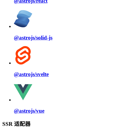
@astrojs/
react
@astrojs/
solid⁠-⁠js
@astrojs/
svelte
@astrojs/
vue
SSR 适配器