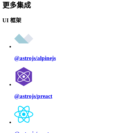
更多集成
UI 框架
@astrojs/
alpinejs
@astrojs/
preact