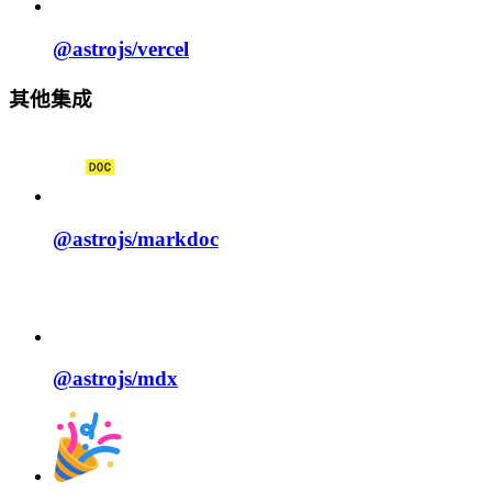
@astrojs/
vercel
其他集成
@astrojs/
markdoc
@astrojs/
mdx