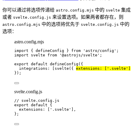
你可以通过将选项传递给
中的
集成
astro.config.mjs
svelte
或者
来设置选项。如果两者都存在，则
svelte.config.js
中的选项将优先于
中的
astro.config.mjs
svelte.config.js
选项：
astro.config.mjs
import
 { defineConfig } 
from
'
astro/config
'
;
import
 svelte 
from
'
@astrojs/svelte
'
;
export
default
defineConfig
({
integrations: [
svelte
({ 
extensions: [
'
.svelte
'
]
 
});
svelte.config.js
// svelte.config.js
export
default
 {
extensions: [
'
.svelte
'
],
};