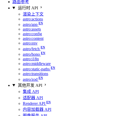
路由参考
运行时 API
渲染上下文
astro:actions
astro/app
astro:assets
astro:config
astro:content
astro:env
astro/fetch
astro/hono
astro:i18n
astro:middleware
astro:static-paths
astro:transitions
astro/zod
其他开发 API
集成 API
适配器 API
Renderer API
内容加载器 API
图像服务 API