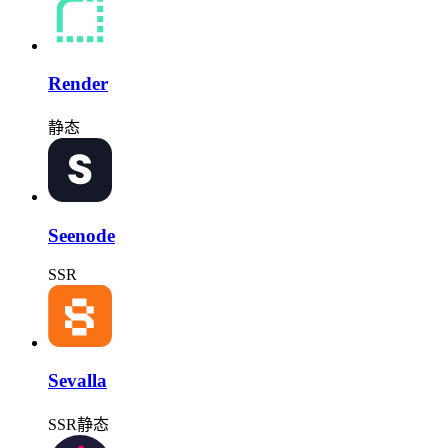
Render
静态
Seenode
SSR
Sevalla
SSR
静态