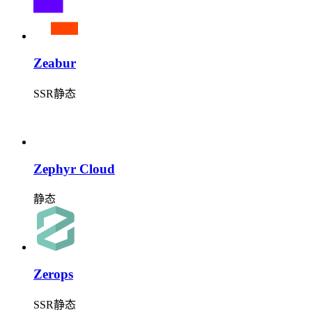
Zeabur
SSR
静态
Zephyr Cloud
静态
Zerops
SSR
静态