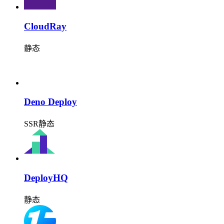
CloudRay
静态
Deno Deploy
SSR
静态
DeployHQ
静态