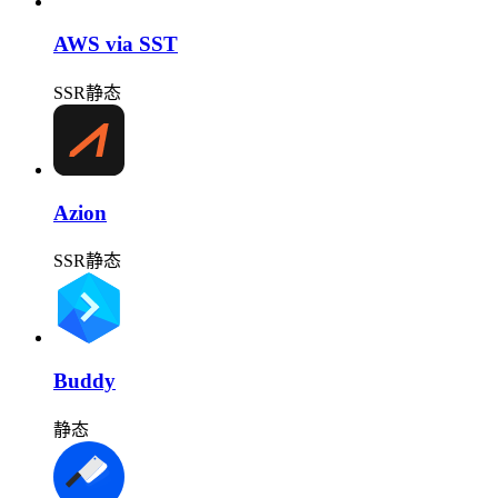
AWS via SST
SSR
静态
Azion
SSR
静态
Buddy
静态