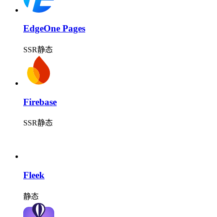
EdgeOne Pages
SSR
静态
Firebase
SSR
静态
Fleek
静态