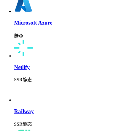
Microsoft Azure
静态
Netlify
SSR
静态
Railway
SSR
静态