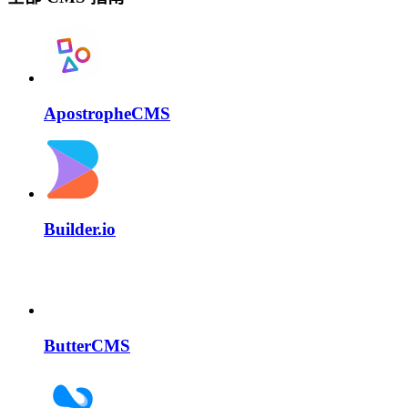
ApostropheCMS
Builder.io
ButterCMS