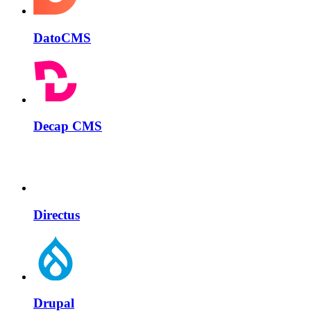
DatoCMS
Decap CMS
Directus
Drupal