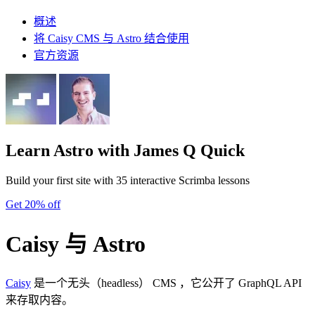
概述
将 Caisy CMS 与 Astro 结合使用
官方资源
Learn Astro
with James Q Quick
Build your first site with 35 interactive Scrimba lessons
Get 20% off
Caisy 与 Astro
Caisy
是一个无头（headless） CMS ，它公开了 GraphQL API
来存取内容。