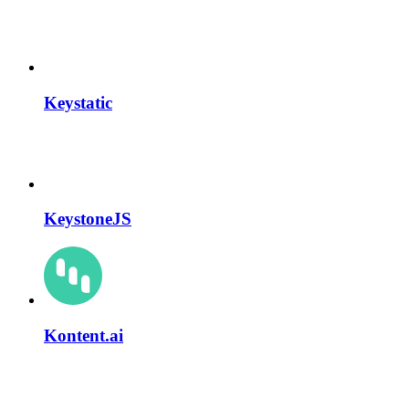
Keystatic
KeystoneJS
Kontent.ai