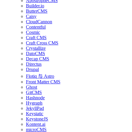
ApostropheCMS
Builder.io
ButterCMS
Caisy
CloudCannon
Contentful
Cosmic
Craft CMS
Craft Cross CMS
Crystallize
DatoCMS
Decap CMS
Directus
Drupal
Flotiq 与 Astro
Front Matter CMS
Ghost
GitCMS
Hashnode
Hygraph
JekyllPad
Keystatic
KeystoneJS
Kontent.ai
microCMS