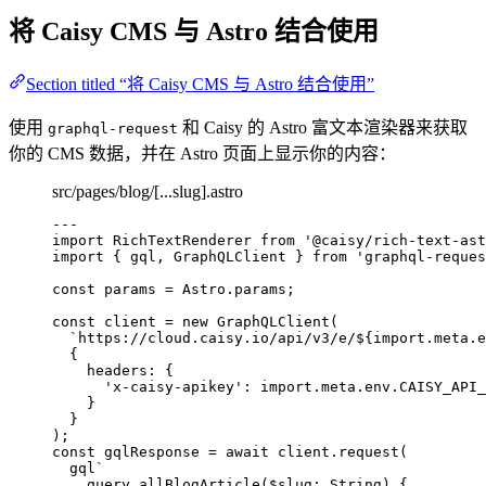
将 Caisy CMS 与 Astro 结合使用
Section titled “将 Caisy CMS 与 Astro 结合使用”
使用
和 Caisy 的 Astro 富文本渲染器来获取
graphql-request
你的 CMS 数据，并在 Astro 页面上显示你的内容：
src/pages/blog/[...slug].astro
---
import
 RichTextRenderer 
from
'
@caisy/rich-text-ast
import
 { gql, GraphQLClient } 
from
'
graphql-reques
const 
params
 = 
Astro
.
params
;
const 
client
 = 
new
GraphQLClient
(
`
https://cloud.caisy.io/api/v3/e/
${
import.
meta
.
e
{
headers: {
'
x-caisy-apikey
'
: import.
meta
.
env
.
CAISY_API_
}
}
);
const 
gqlResponse
 = await 
client
.
request
(
gql
`
query allBlogArticle($slug: String) {