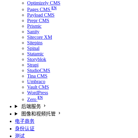
Optimizely CMS
Pages CMS
Payload CMS
Prepr CMS
Prismic
Sanity
Sitecore XM
Sitepins
Spinal
Statamic
Storyblok
Strapi
StudioCMS
Tina CMS
Umbraco
Vault CMS
WordPress
Zero
后端服务
图像和视频托管
电子商务
身份认证
测试