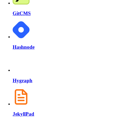
GitCMS
Hashnode
Hygraph
JekyllPad