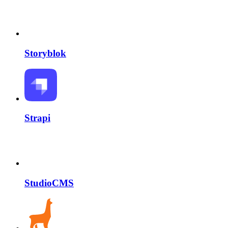
Storyblok
Strapi
StudioCMS