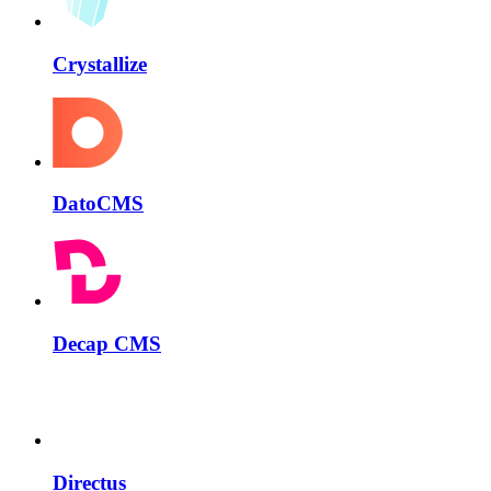
Crystallize
DatoCMS
Decap CMS
Directus