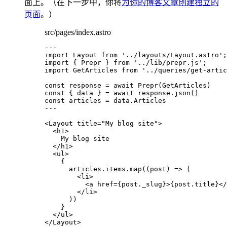
面上。（在下一步中，你将
为你的博客文章创建独立的
页面
。）
src/pages/index.astro
---
import
 Layout 
from
'
../layouts/Layout.astro
'
;
import
 { Prepr } 
from
'
../lib/prepr.js
'
;
import
 GetArticles 
from
'
../queries/get-artic
const 
response
 = await 
Prepr
(GetArticles)
const { 
data
 } = await 
response
.
json
()
const 
articles
 = 
data
.
Articles
---
<
Layout
title
=
"
My blog site
"
>
<
h1
>
My blog site
</
h1
>
<
ul
>
{
articles
.
items
.
map
(
(
post
)
=>
 (
<
li
>
<
a
href
=
{
post
.
_slug
}
>
{
post
.
title
}
</
</
li
>
))
}
</
ul
>
</
Layout
>