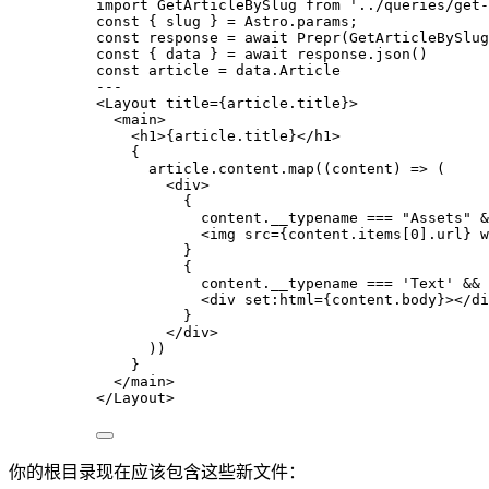
import
 GetArticleBySlug 
from
'
../queries/get-
const { 
slug
 } = 
Astro
.
params
;
const 
response
 = await 
Prepr
(GetArticleBySlug
const { 
data
 } = await 
response
.
json
()
const 
article
 = 
data
.
Article
---
<
Layout
title
=
{
article
.
title
}
>
<
main
>
<
h1
>
{
article
.
title
}
</
h1
>
{
article
.
content
.
map
(
(
content
)
=>
 (
<
div
>
{
content
.
__typename
===
"
Assets
"
&
<
img
src
=
{
content
.
items
[
0
]
.
url
}
w
}
{
content
.
__typename
===
'
Text
'
&&
<
div
set
:
html
=
{
content
.
body
}
></
di
}
</
div
>
))
}
</
main
>
</
Layout
>
你的根目录现在应该包含这些新文件：