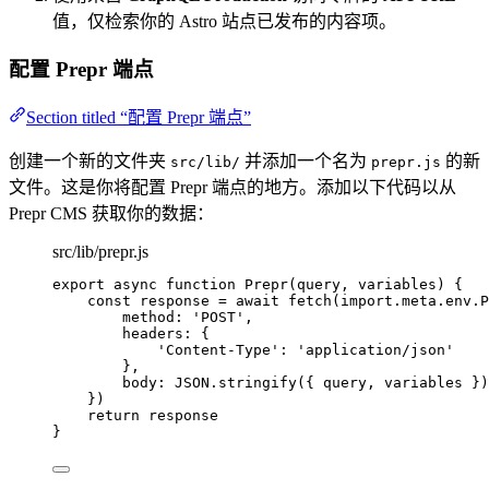
值，仅检索你的 Astro 站点已发布的内容项。
配置 Prepr 端点
Section titled “配置 Prepr 端点”
创建一个新的文件夹
并添加一个名为
的新
src/lib/
prepr.js
文件。这是你将配置 Prepr 端点的地方。添加以下代码以从
Prepr CMS 获取你的数据：
src/lib/prepr.js
export
async
function
Prepr
(
query
, 
variables
)
 {
const 
response
 = await 
fetch
(
import.
meta
.
env
.
P
method: 
'
POST
'
,
headers: {
'
Content-Type
'
: 
'
application/json
'
}
,
body: 
JSON
.
stringify
(
{ 
query
,
variables
 }
)
}
)
return
response
}