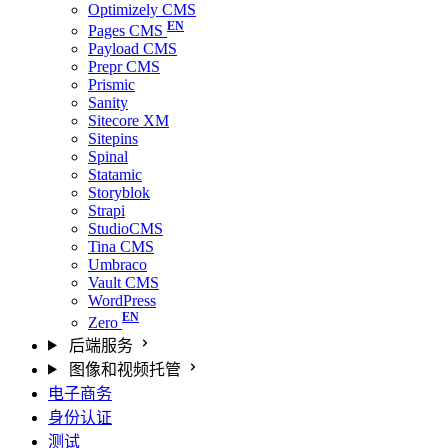
Optimizely CMS
Pages CMS
Payload CMS
Prepr CMS
Prismic
Sanity
Sitecore XM
Sitepins
Spinal
Statamic
Storyblok
Strapi
StudioCMS
Tina CMS
Umbraco
Vault CMS
WordPress
Zero
后端服务
图像和视频托管
电子商务
身份认证
测试