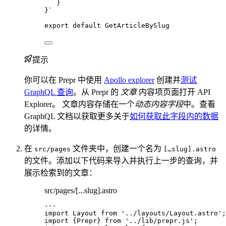
}
}
`
export
default
GetArticleBySlug
提示
你可以在 Prepr 中使用
Apollo explorer
创建并
测试
GraphQL 查询
。从 Prepr 的
文章
内容项页面打开 API
Explorer。 文章内容存储在一个
动态内容字段
中。查看
GraphQL 文档以获取更多关于
如何获取此字段内的数据
的详情。
在
文件夹中，创建一个名为
src/pages
[…slug].astro
的文件。添加以下代码来导入并执行上一步的查询，并
展示检索到的文章：
src/pages/[...slug].astro
---
import
 Layout 
from
'
../layouts/Layout.astro
'
;
import
 {Prepr} 
from
'
../lib/prepr.js
'
;