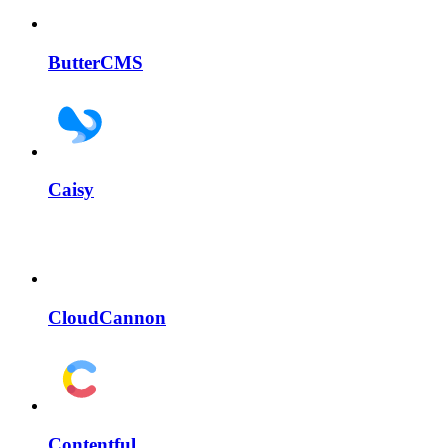
ButterCMS
Caisy
CloudCannon
Contentful