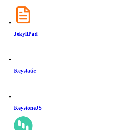
JekyllPad
Keystatic
KeystoneJS