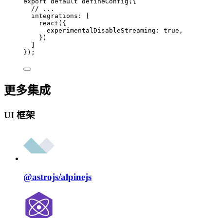
export
default
defineConfig
({
// ...
integrations: [
react
({
experimentalDisableStreaming: 
true
,
})
]
});
更多集成
UI 框架
@astrojs/
alpinejs