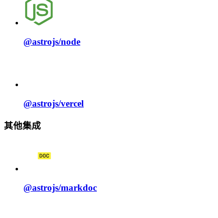
@astrojs/
node
@astrojs/
vercel
其他集成
@astrojs/
markdoc