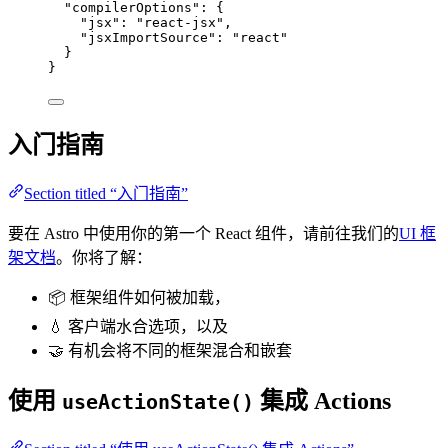
"compilerOptions"
: {
"jsx"
: 
"
react-jsx
"
,
"jsxImportSource"
: 
"
react
"
}
}
入门指南
Section titled “入门指南”
要在 Astro 中使用你的第一个 React 组件，请前往我们的
UI 框
架文档
。你将了解：
📦 框架组件如何被加载，
💧 客户端水合选项，以及
🤝 有机会将不同的框架混合和嵌套
使用
集成 Actions
useActionState()