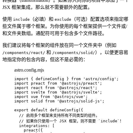
转换器（transformation）。如果你只向你的项目中添加了一个
JSX 框架集成，那么就不需要额外的配置。
使用
（必填）和
（可选）配置选项来指定哪
include
exclude
些文件属于哪个框架。为你使用的每个框架提供一个文件或/
和文件夹数组。通配符可用于包含多个文件路径。
我们建议将每个框架的组件放在同一个文件夹中（例如
和
），以便更容易
/components/react/
/components/solid/
地指定你的包含内容，但这不是必需的：
astro.config.mjs
import
 { defineConfig } 
from
'
astro/config
'
;
import
 preact 
from
'
@astrojs/preact
'
;
import
 react 
from
'
@astrojs/react
'
;
import
 svelte 
from
'
@astrojs/svelte
'
;
import
 vue 
from
'
@astrojs/vue
'
;
import
 solid 
from
'
@astrojs/solid-js
'
;
export
default
defineConfig
({
// 启用多个框架来支持所有不同类型的组件。
// 如果你只使用一个 JSX 框架，则不需要 `include`！
integrations: [
preact
({