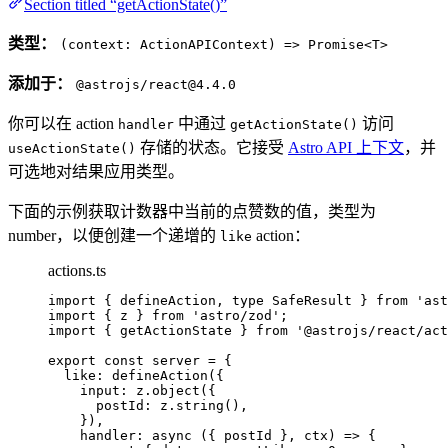
Section titled “getActionState()”
类型：
(context: ActionAPIContext) => Promise<T>
添加于：
@astrojs/react@4.4.0
你可以在 action
中通过
访问
handler
getActionState()
存储的状态。它接受
Astro API 上下文
，并
useActionState()
可选地对结果应用类型。
下面的示例获取计数器中当前的点赞数的值，类型为
number，以便创建一个递增的
action：
like
actions.ts
import
 { defineAction, 
type
 SafeResult } 
from
'
ast
import
 { z } 
from
'
astro/zod
'
;
import
 { getActionState } 
from
'
@astrojs/react/act
export const 
server
 = {
like: 
defineAction
(
{
input: 
z
.
object
(
{
postId: 
z
.
string
()
,
}
)
,
handler
: async 
(
{ 
postId
 }, 
ctx
)
 => {