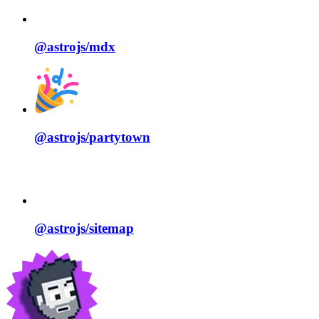
@astrojs/
mdx
@astrojs/
partytown
@astrojs/
sitemap