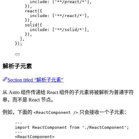
include: [
'
**/preact/*
'
],
}),
react
({
include: [
'
**/react/*
'
],
}),
solid
({
include: [
'
**/solid/*
'
],
}),
],
});
解析子元素
Section titled “解析子元素”
从 Astro 组件传递给 React 组件的子元素将被解析为普通字符
串，而不是 React 节点。
例如，下面的
只会接收一个子元素：
<ReactComponent />
---
import
 ReactComponent 
from
'
./ReactComponent
'
;
---
<
ReactComponent
>