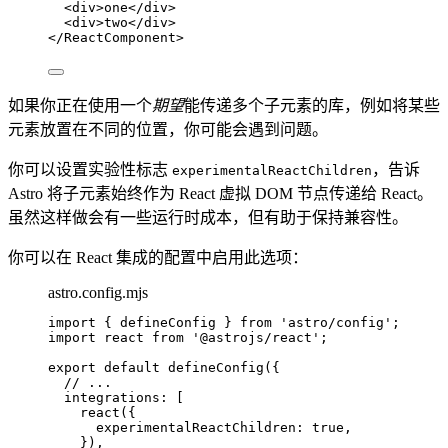
<
div
>
one
</
div
>
<
div
>
two
</
div
>
</
ReactComponent
>
如果你正在使用一个
期望
能传递多个子元素的库，例如将某些
元素放置在不同的位置，你可能会遇到问题。
你可以设置实验性标志
，告诉
experimentalReactChildren
Astro 将子元素始终作为 React 虚拟 DOM 节点传递给 React。
虽然这样做会有一些运行时成本，但有助于保持兼容性。
你可以在 React 集成的配置中启用此选项：
astro.config.mjs
import
 { defineConfig } 
from
'
astro/config
'
;
import
 react 
from
'
@astrojs/react
'
;
export
default
defineConfig
({
// ...
integrations: [
react
({
experimentalReactChildren: 
true
,
}),