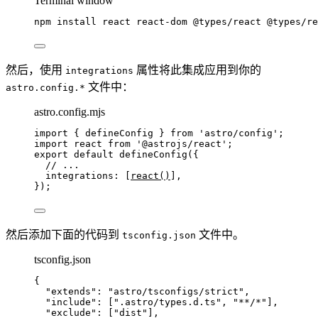
Terminal window
npm
install
react
react-dom
@types/react
@types/re
然后，使用
属性将此集成应用到你的
integrations
文件中：
astro.config.*
astro.config.mjs
import
 { defineConfig } 
from
'
astro/config
'
;
import
 react 
from
'
@astrojs/react
'
;
export
default
defineConfig
({
// ...
integrations: [
react
()
],
});
然后添加下面的代码到
文件中。
tsconfig.json
tsconfig.json
{
"extends"
: 
"
astro/tsconfigs/strict
"
,
"include"
: [
"
.astro/types.d.ts
"
, 
"
**/*
"
],
"exclude"
: [
"
dist
"
],