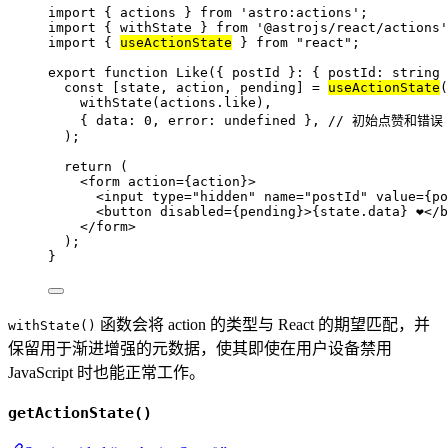
import
 { actions } 
from
'
astro:actions
'
;
import
 { withState } 
from
'
@astrojs/react/actions
'
import
 { 
useActionState
 } 
from
"
react
"
;
export
function
Like
(
{ 
postId
 }
:
 { postId
:
string
 
const [
state
,
action
,
pending
] = 
useActionState
(
withState
(
actions
.
like
)
,
{ data: 
0
,
 error: 
undefined
 }
,
// 初始点赞和错误
);
return
 (
<
form
action
=
{
action
}
>
<
input
type
=
"
hidden
"
name
=
"
postId
"
value
=
{
po
<
button
disabled
=
{
pending
}
>
{
state
.
data
}
 ❤️
</
b
</
form
>
);
}
函数会将 action 的类型与 React 的期望匹配，并
withState()
保留用于渐进增强的元数据，使其即使在用户设备禁用
JavaScript 时也能正常工作。
getActionState()