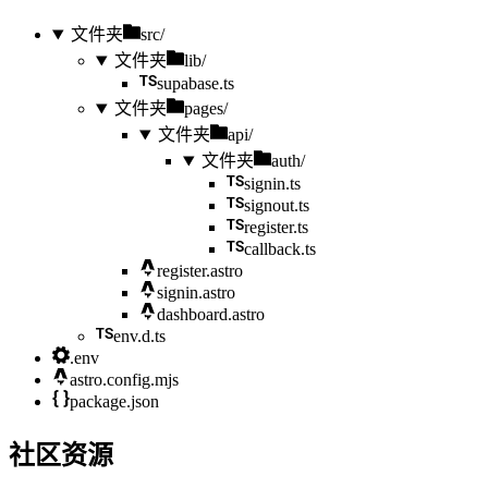
文件夹
src/
文件夹
lib/
supabase.ts
文件夹
pages/
文件夹
api/
文件夹
auth/
signin.ts
signout.ts
register.ts
callback.ts
register.astro
signin.astro
dashboard.astro
env.d.ts
.env
astro.config.mjs
package.json
社区资源