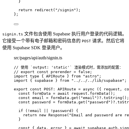
}
return 
redirect
(
"
/signin
"
)
;
}
;
文件包含使用 Supabase 执行用户登录的代码逻辑。
signin.ts
它接受一个带有电子邮箱和密码信息的
请求。然后它将
POST
使用 Supabase SDK 登录用户。
src/pages/api/auth/signin.ts
// 使用 `output: 'static'` 渲染模式时，需添加的配置：
// export const prerender = false;
import
type
 { APIRoute } 
from
"
astro
"
;
import
 { supabase } 
from
"
../../../lib/supabase
"
;
export const 
POST
:
APIRoute
 = async 
(
{ 
request
, 
co
const 
formData
 = await 
request
.
formData
()
;
const 
email
 = 
formData
.
get
(
"
email
"
)
?.
toString
()
;
const 
password
 = 
formData
.
get
(
"
password
"
)
?.
toStr
if 
(
!
email
 || !
password)
 {
return 
new
Response
(
"
Email and password are re
}
const { 
data
, 
error
 } = await 
supabase
.
auth
.
sign