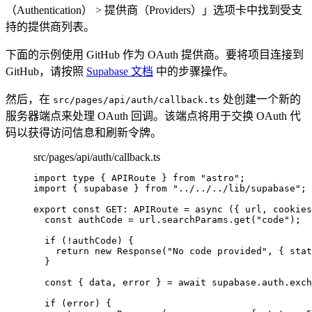
（Authentication） > 提供商（Providers）」选项卡中找到受支
持的提供商列表。
下面的示例使用 GitHub 作为 OAuth 提供商。要将项目连接到
GitHub，请按照
Supabase 文档
中的步骤操作。
然后，在
处创建一个新的
src/pages/api/auth/callback.ts
服务器端点来处理 OAuth 回调。该端点将用于交换 OAuth 代
码以获得访问信息和刷新令牌。
src/pages/api/auth/callback.ts
import
type
 { APIRoute } 
from
"
astro
"
;
import
 { supabase } 
from
"
../../../lib/supabase
"
;
export const 
GET
:
APIRoute
 = async 
(
{ 
url
, 
cookies
const 
authCode
 = 
url
.
searchParams
.
get
(
"
code
"
)
;
if 
(
!
authCode)
 {
return 
new
Response
(
"
No code provided
"
, { stat
}
const { 
data
, 
error
 } = await 
supabase
.
auth
.
exch
if 
(error)
 {