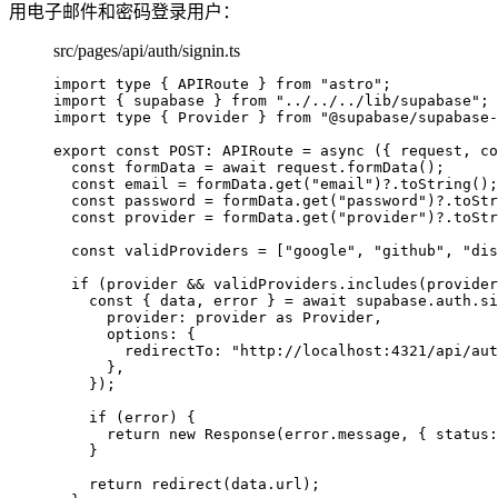
用电子邮件和密码登录用户：
src/pages/api/auth/signin.ts
import
type
 { APIRoute } 
from
"
astro
"
;
import
 { supabase } 
from
"
../../../lib/supabase
"
;
import
type
 { Provider } 
from
"
@supabase/supabase-
export const 
POST
:
APIRoute
 = async 
(
{ 
request
, 
co
const 
formData
 = await 
request
.
formData
()
;
const 
email
 = 
formData
.
get
(
"
email
"
)
?.
toString
()
;
const 
password
 = 
formData
.
get
(
"
password
"
)
?.
toStr
const 
provider
 = 
formData
.
get
(
"
provider
"
)
?.
toStr
const 
validProviders
 =
 [
"
google
"
, 
"
github
"
, 
"
dis
if 
(provider
 && 
validProviders
.
includes
(provider
const { 
data
, 
error
 } = await 
supabase
.
auth
.
si
provider: 
provider
 as 
Provider
,
options: {
redirectTo: 
"
http://localhost:4321/api/aut
},
}
)
;
if 
(error)
 {
return 
new
Response
(error
.
message
, { status:
}
return 
redirect
(data
.
url
)
;