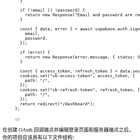
}
if 
(
!
email
 || !
password)
 {
return 
new
Response
(
"
Email and password are re
}
const { 
data
, 
error
 } = await 
supabase
.
auth
.
sign
email
,
password
,
}
)
;
if 
(error)
 {
return 
new
Response
(error
.
message
, { status: 
5
}
const { 
access_token
, 
refresh_token
 } = 
data
.
ses
cookies
.
set
(
"
sb-access-token
"
, 
access_token
, {
path: 
"
/
"
,
}
)
;
cookies
.
set
(
"
sb-refresh-token
"
, 
refresh_token
, {
path: 
"
/
"
,
}
)
;
return 
redirect
(
"
/dashboard
"
)
;
}
;
在创建 OAuth 回调端点并编辑登录页面和服务器端点之后，
你的项目应该具有以下文件结构：