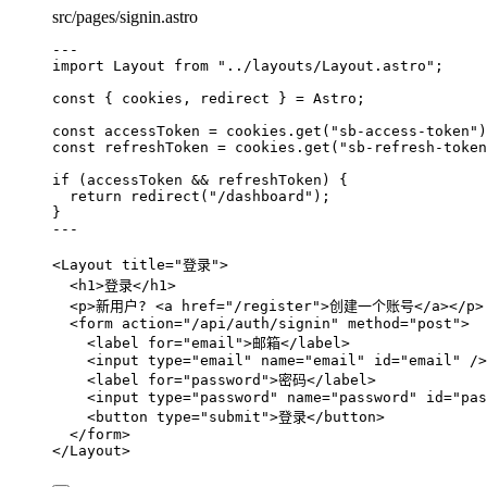
src/pages/signin.astro
---
import
 Layout 
from
"
../layouts/Layout.astro
"
;
const { 
cookies
, 
redirect
 } = 
Astro;
const 
accessToken
 = 
cookies
.
get
(
"
sb-access-token
"
)
const 
refreshToken
 = 
cookies
.
get
(
"
sb-refresh-token
if
 (accessToken 
&&
 refreshToken) {
return
redirect
(
"
/dashboard
"
);
}
---
<
Layout
title
=
"
登录
"
>
<
h1
>
登录
</
h1
>
<
p
>
新用户? 
<
a
href
=
"
/register
"
>
创建一个账号
</
a
></
p
>
<
form
action
=
"
/api/auth/signin
"
method
=
"
post
"
>
<
label
for
=
"
email
"
>
邮箱
</
label
>
<
input
type
=
"
email
"
name
=
"
email
"
id
=
"
email
"
 />
<
label
for
=
"
password
"
>
密码
</
label
>
<
input
type
=
"
password
"
name
=
"
password
"
id
=
"
pas
<
button
type
=
"
submit
"
>
登录
</
button
>
</
form
>
</
Layout
>