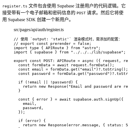
文件包含使用 Supabase 注册用户的代码逻辑。它
register.ts
接受带有一个电子邮箱和密码信息的
请求。然后它将使
POST
用 Supabase SDK 创建一个新用户。
src/pages/api/auth/register.ts
// 使用 `output: 'static'` 渲染模式时，需添加的配置：
// export const prerender = false;
import
type
 { APIRoute } 
from
"
astro
"
;
import
 { supabase } 
from
"
../../../lib/supabase
"
;
export const 
POST
:
APIRoute
 = async 
(
{ 
request
, 
re
const 
formData
 = await 
request
.
formData
()
;
const 
email
 = 
formData
.
get
(
"
email
"
)
?.
toString
()
;
const 
password
 = 
formData
.
get
(
"
password
"
)
?.
toStr
if 
(
!
email
 || !
password)
 {
return 
new
Response
(
"
Email and password are re
}
const { 
error
 } = await 
supabase
.
auth
.
signUp
(
{
email
,
password
,
}
)
;
if 
(error)
 {
return 
new
Response
(error
.
message
, { status: 
5