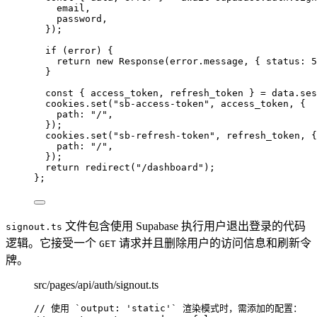
email
,
password
,
}
)
;
if 
(error)
 {
return 
new
Response
(error
.
message
, { status: 
5
}
const { 
access_token
, 
refresh_token
 } = 
data
.
ses
cookies
.
set
(
"
sb-access-token
"
, 
access_token
, {
path: 
"
/
"
,
}
)
;
cookies
.
set
(
"
sb-refresh-token
"
, 
refresh_token
, {
path: 
"
/
"
,
}
)
;
return 
redirect
(
"
/dashboard
"
)
;
}
;
文件包含使用 Supabase 执行用户退出登录的代码
signout.ts
逻辑。它接受一个
请求并且删除用户的访问信息和刷新令
GET
牌。
src/pages/api/auth/signout.ts
// 使用 `output: 'static'` 渲染模式时，需添加的配置：