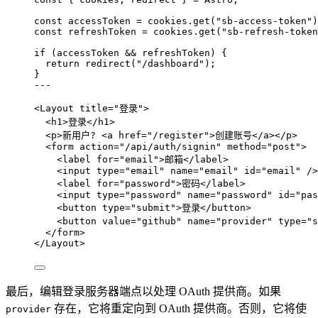
const 
accessToken
 = 
cookies
.
get
(
"
sb-access-token
"
)
const 
refreshToken
 = 
cookies
.
get
(
"
sb-refresh-token
if
 (accessToken 
&&
 refreshToken) {
return
redirect
(
"
/dashboard
"
);
}
---
<
Layout
title
=
"
登录
"
>
<
h1
>
登录
</
h1
>
<
p
>
新用户? 
<
a
href
=
"
/register
"
>
创建账号
</
a
></
p
>
<
form
action
=
"
/api/auth/signin
"
method
=
"
post
"
>
<
label
for
=
"
email
"
>
邮箱
</
label
>
<
input
type
=
"
email
"
name
=
"
email
"
id
=
"
email
"
 />
<
label
for
=
"
password
"
>
密码
</
label
>
<
input
type
=
"
password
"
name
=
"
password
"
id
=
"
pas
<
button
type
=
"
submit
"
>
登录
</
button
>
<
button
value
=
"
github
"
name
=
"
provider
"
type
=
"
s
</
form
>
</
Layout
>
最后，编辑登录服务器端点以处理 OAuth 提供商。如果
存在，它将重定向到 OAuth 提供商。否则，它将使
provider