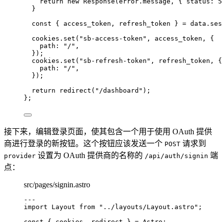
return 
new
Response
(error
.
message
, { status: 
5
}
const { 
access_token
, 
refresh_token
 } = 
data
.
ses
cookies
.
set
(
"
sb-access-token
"
, 
access_token
, {
path: 
"
/
"
,
}
)
;
cookies
.
set
(
"
sb-refresh-token
"
, 
refresh_token
, {
path: 
"
/
"
,
}
)
;
return 
redirect
(
"
/dashboard
"
)
;
}
;
接下来，编辑登录页面，使其包含一个用于使用 OAuth 提供
商进行登录的新按钮。这个按钮应该发送一个
请求到
POST
设置为 OAuth 提供商的名称的
端
provider
/api/auth/signin
点：
src/pages/signin.astro
---
import
 Layout 
from
"
../layouts/Layout.astro
"
;
const { 
cookies
, 
redirect
 } = 
Astro;