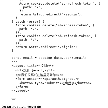
Astro
.
cookies
.
delete
(
"
sb-refresh-token
"
, {
path: 
"
/
"
,
});
return
 Astro
.
redirect
(
"
/signin
"
);
}
} 
catch
 (error) {
Astro
.
cookies
.
delete
(
"
sb-access-token
"
, {
path: 
"
/
"
,
});
Astro
.
cookies
.
delete
(
"
sb-refresh-token
"
, {
path: 
"
/
"
,
});
return
 Astro
.
redirect
(
"
/signin
"
);
}
const 
email
 = 
session
.
data
.
user
?.
email
;
---
<
Layout
title
=
"
控制台
"
>
<
h1
>
欢迎 
{
email
}
</
h1
>
<
p
>
我们很高兴在这里见到你
</
p
>
<
form
action
=
"
/api/auth/signout
"
>
<
button
type
=
"
submit
"
>
退出登录
</
button
>
</
form
>
</
Layout
>