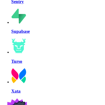
Sentry
Supabase
Turso
Xata