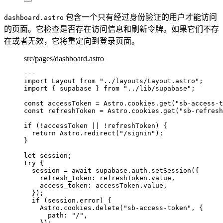
包含一个只有经过身份验证的用户才能访问
dashboard.astro
的页面。它检查是否存在访问信息和刷新令牌。如果它们不存
在或者无效，它将重定向到登录页面。
src/pages/dashboard.astro
---
import
 Layout 
from
"
../layouts/Layout.astro
"
;
import
 { supabase } 
from
"
../lib/supabase
"
;
const 
accessToken
 = 
Astro
.
cookies
.
get
(
"
sb-access-t
const 
refreshToken
 = 
Astro
.
cookies
.
get
(
"
sb-refresh
if
 (
!
accessToken 
||
!
refreshToken) {
return
 Astro
.
redirect
(
"
/signin
"
);
}
let 
session;
try
 {
session 
=
await
 supabase
.
auth
.
setSession
({
refresh_token: refreshToken
.
value
,
access_token: accessToken
.
value
,
});
if
 (session
.
error
) {
Astro
.
cookies
.
delete
(
"
sb-access-token
"
, {
path: 
"
/
"
,
});