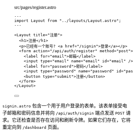
src/pages/register.astro
---
import
 Layout 
from
"
../layouts/Layout.astro
"
;
---
<
Layout
title
=
"
注册
"
>
<
h1
>
注册
</
h1
>
<
p
>
已经有一个账号? 
<
a
href
=
"
/signin
"
>
登录
</
a
></
p
>
<
form
action
=
"
/api/auth/register
"
method
=
"
post
"
>
<
label
for
=
"
email
"
>
邮箱
</
label
>
<
input
type
=
"
email
"
name
=
"
email
"
id
=
"
email
"
 />
<
label
for
=
"
password
"
>
密码
</
label
>
<
input
type
=
"
password
"
name
=
"
password
"
id
=
"
pas
<
button
type
=
"
submit
"
>
注册
</
button
>
</
form
>
</
Layout
>
包含一个用于用户登录的表单。该表单接受电
signin.astro
子邮箱和密码信息并将向
端点发送
请
/api/auth/signin
POST
求。它还检查是否存在访问和刷新令牌。如果它们存在，它将
重定向到
页面。
/dashboard