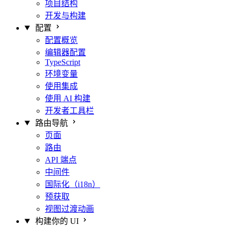
项目结构
开发与构建
配置
配置概览
编辑器配置
TypeScript
环境变量
使用集成
使用 AI 构建
开发者工具栏
路由导航
页面
路由
API 端点
中间件
国际化（i18n）
预获取
视图过渡动画
构建你的 UI