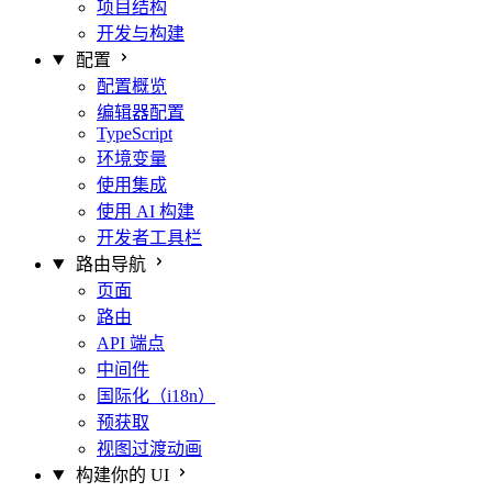
项目结构
开发与构建
配置
配置概览
编辑器配置
TypeScript
环境变量
使用集成
使用 AI 构建
开发者工具栏
路由导航
页面
路由
API 端点
中间件
国际化（i18n）
预获取
视图过渡动画
构建你的 UI