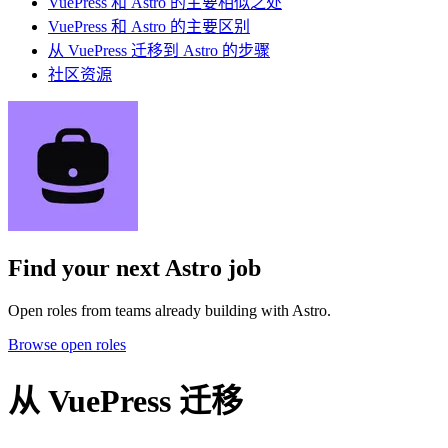
VuePress 和 Astro 的主要相似之处
VuePress 和 Astro 的主要区别
从 VuePress 迁移到 Astro 的步骤
社区资源
Find your next
Astro job
Open roles from teams already building with Astro.
Browse open roles
从 VuePress 迁移