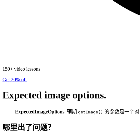
150+ video lessons
Get 20% off
Expected image options.
ExpectedImageOptions
: 预期
的参数是一个对
getImage()
哪里出了问题？