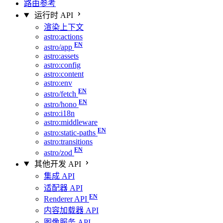
路由参考
运行时 API
渲染上下文
astro:actions
astro/app
astro:assets
astro:config
astro:content
astro:env
astro/fetch
astro/hono
astro:i18n
astro:middleware
astro:static-paths
astro:transitions
astro/zod
其他开发 API
集成 API
适配器 API
Renderer API
内容加载器 API
图像服务 API