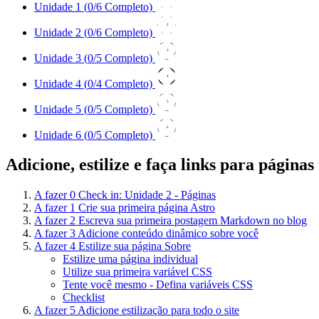
Unidade 1 (
0
/6 Completo)
2
Unidade 2 (
0
/6 Completo)
3
Unidade 3 (
0
/5 Completo)
4
Unidade 4 (
0
/4 Completo)
5
Unidade 5 (
0
/5 Completo)
6
Unidade 6 (
0
/5 Completo)
Adicione, estilize e faça links para páginas 
A fazer
0
Check in: Unidade 2 - Páginas
A fazer
1
Crie sua primeira página Astro
A fazer
2
Escreva sua primeira postagem Markdown no blog
A fazer
3
Adicione conteúdo dinâmico sobre você
A fazer
4
Estilize sua página Sobre
Estilize uma página individual
Utilize sua primeira variável CSS
Tente você mesmo - Defina variáveis CSS
Checklist
A fazer
5
Adicione estilização para todo o site