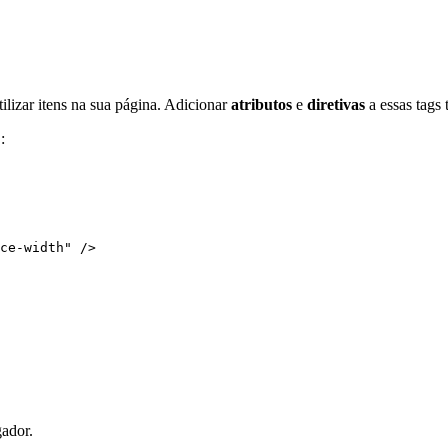
ilizar itens na sua página. Adicionar
atributos
e
diretivas
a essas tags 
:
o
ce-width
"
 />
gador.