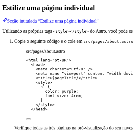
Estilize uma página individual
Seção intitulada “Estilize uma página individual”
Utilizando as próprias tags
do Astro, você pode est
<style></style>
Copie o seguinte código e o cole em
src/pages/about.astr
src/pages/about.astro
<
html
lang
=
"
pt-BR
"
>
<
head
>
<
meta
charset
=
"
utf-8
"
 />
<
meta
name
=
"
viewport
"
content
=
"
width=devi
<
title
>
{
pageTitle
}
</
title
>
<
style
>
h1
 {
color
: 
purple
;
font-size
: 
4
rem
;
}
</
style
>
</
head
>
Verifique todas as três páginas na pré-visualização do seu nave