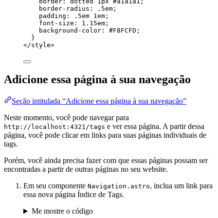
border
: 
dotted
1
px
#
a1a1a1
;
border-radius
: 
.5
em
;
padding
: 
.5
em
1
em
;
font-size
: 
1.15
em
;
background-color
: 
#
F8FCFD
;
}
</
style
>
Adicione essa página à sua navegação
Seção intitulada “Adicione essa página à sua navegação”
Neste momento, você pode navegar para
e ver essa página. A partir dessa
http://localhost:4321/tags
página, você pode clicar em links para suas páginas individuais de
tags.
Porém, você ainda precisa fazer com que essas páginas possam ser
encontradas a partir de outras páginas no seu website.
Em seu componente
, inclua um link para
Navigation.astro
essa nova página Índice de Tags.
Me mostre o código