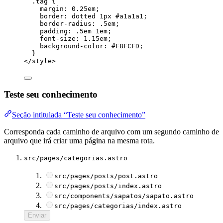
.tag
 {
margin
: 
0.25
em
;
border
: 
dotted
1
px
#
a1a1a1
;
border-radius
: 
.5
em
;
padding
: 
.5
em
1
em
;
font-size
: 
1.15
em
;
background-color
: 
#
F8FCFD
;
}
</
style
>
Teste seu conhecimento
Seção intitulada “Teste seu conhecimento”
Corresponda cada caminho de arquivo com um segundo caminho de
arquivo que irá criar uma página na mesma rota.
src/pages/categorias.astro
src/pages/posts/post.astro
src/pages/posts/index.astro
src/components/sapatos/sapato.astro
src/pages/categorias/index.astro
Enviar