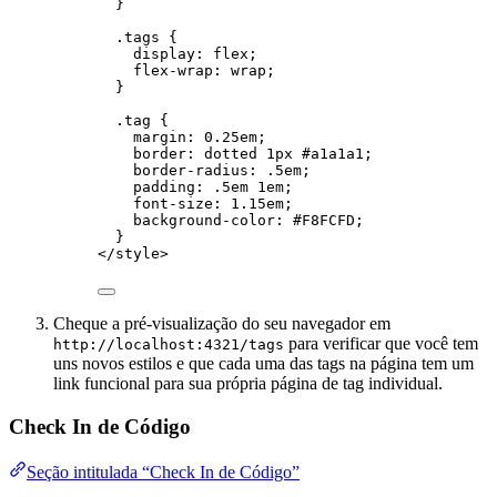
}
.tags
 {
display
: 
flex
;
flex-wrap
: 
wrap
;
}
.tag
 {
margin
: 
0.25
em
;
border
: 
dotted
1
px
#
a1a1a1
;
border-radius
: 
.5
em
;
padding
: 
.5
em
1
em
;
font-size
: 
1.15
em
;
background-color
: 
#
F8FCFD
;
}
</
style
>
Cheque a pré-visualização do seu navegador em
para verificar que você tem
http://localhost:4321/tags
uns novos estilos e que cada uma das tags na página tem um
link funcional para sua própria página de tag individual.
Check In de Código
Seção intitulada “Check In de Código”