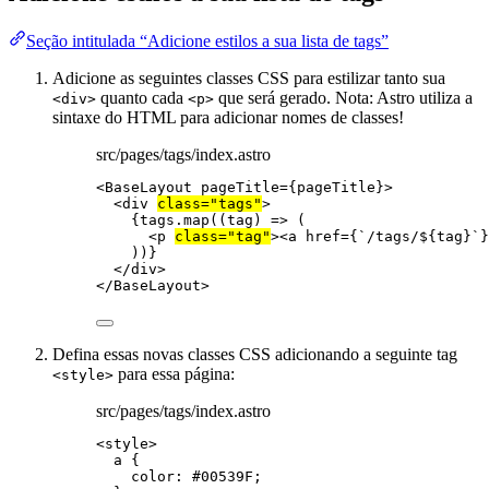
Seção intitulada “Adicione estilos a sua lista de tags”
Adicione as seguintes classes CSS para estilizar tanto sua
quanto cada
que será gerado. Nota: Astro utiliza a
<div>
<p>
sintaxe do HTML para adicionar nomes de classes!
src/pages/tags/index.astro
<
BaseLayout
pageTitle
=
{
pageTitle
}
>
<
div
class
=
"
tags
"
>
{
tags
.
map
(
(
tag
)
=>
 (
<
p
class
=
"
tag
"
><
a
href
=
{
`
/tags/
${
tag
}
`
}
))
}
</
div
>
</
BaseLayout
>
Defina essas novas classes CSS adicionando a seguinte tag
para essa página:
<style>
src/pages/tags/index.astro
<
style
>
a
 {
color
: 
#
00539F
;