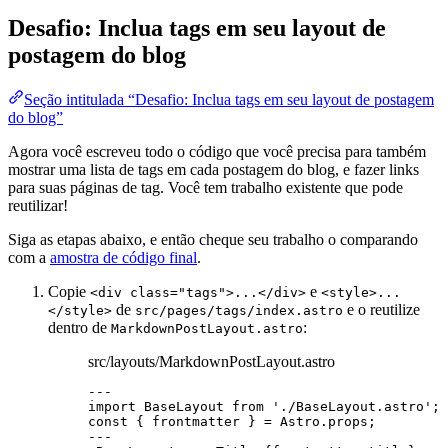
Desafio: Inclua tags em seu layout de
postagem do blog
Seção intitulada “Desafio: Inclua tags em seu layout de postagem
do blog”
Agora você escreveu todo o código que você precisa para também
mostrar uma lista de tags em cada postagem do blog, e fazer links
para suas páginas de tag. Você tem trabalho existente que pode
reutilizar!
Siga as etapas abaixo, e então cheque seu trabalho o comparando
com a
amostra de código final
.
Copie
e
<div class="tags">...</div>
<style>...
de
e o reutilize
</style>
src/pages/tags/index.astro
dentro de
:
MarkdownPostLayout.astro
src/layouts/MarkdownPostLayout.astro
---
import
 BaseLayout 
from
'
./BaseLayout.astro
'
;
const { 
frontmatter
 } = 
Astro
.
props
;
---