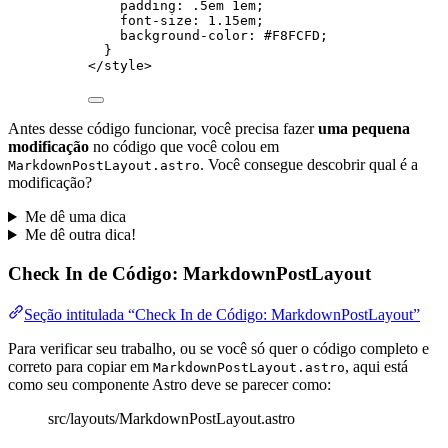
padding
: 
.5
em
1
em
;
font-size
: 
1.15
em
;
background-color
: 
#
F8FCFD
;
}
</
style
>
Antes desse código funcionar, você precisa fazer
uma pequena
modificação
no código que você colou em
. Você consegue descobrir qual é a
MarkdownPostLayout.astro
modificação?
Me dê uma dica
Me dê outra dica!
Check In de Código: MarkdownPostLayout
Seção intitulada “Check In de Código: MarkdownPostLayout”
Para verificar seu trabalho, ou se você só quer o código completo e
correto para copiar em
, aqui está
MarkdownPostLayout.astro
como seu componente Astro deve se parecer como:
src/layouts/MarkdownPostLayout.astro