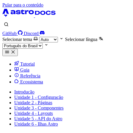
Pular para o conteúdo
GitHub
Discord
Selecionar tema
Selecionar língua
Tutorial
Guia
Referência
Ecossistema
Introdução
Unidade 1 - Configuração
Unidade 2 - Páginas
Unidade 3 - Componentes
Unidade 4 - Layouts
Unidade 5 - API do Astro
Unidade 6 - Ilhas Astro