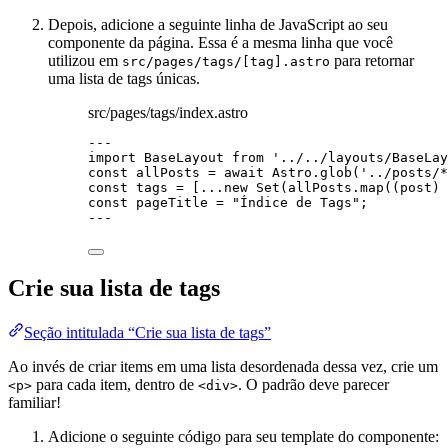
Depois, adicione a seguinte linha de JavaScript ao seu
componente da página. Essa é a mesma linha que você
utilizou em
para retornar
src/pages/tags/[tag].astro
uma lista de tags únicas.
src/pages/tags/index.astro
---
import
 BaseLayout 
from
'
../../layouts/BaseLay
const 
allPosts
 = await 
Astro
.
glob
(
'
../posts/*
const 
tags
 =
 [
...new
Set
(allPosts
.
map
(
(
post
)
const 
pageTitle
 = 
"
Índice de Tags
"
;
---
Crie sua lista de tags
Seção intitulada “Crie sua lista de tags”
Ao invés de criar items em uma lista desordenada dessa vez, crie um
para cada item, dentro de
. O padrão deve parecer
<p>
<div>
familiar!
Adicione o seguinte código para seu template do componente: