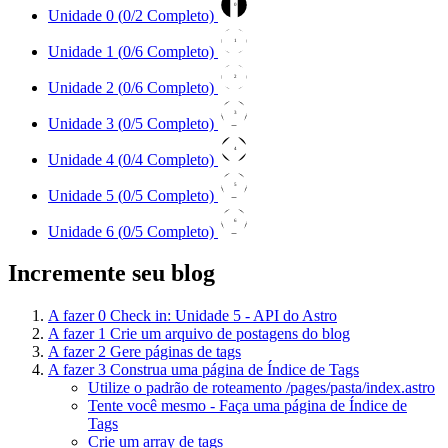
0
Unidade 0 (
0
/2 Completo)
1
Unidade 1 (
0
/6 Completo)
2
Unidade 2 (
0
/6 Completo)
3
Unidade 3 (
0
/5 Completo)
4
Unidade 4 (
0
/4 Completo)
5
Unidade 5 (
0
/5 Completo)
6
Unidade 6 (
0
/5 Completo)
Incremente seu blog
A fazer
0
Check in: Unidade 5 - API do Astro
A fazer
1
Crie um arquivo de postagens do blog
A fazer
2
Gere páginas de tags
A fazer
3
Construa uma página de Índice de Tags
Utilize o padrão de roteamento /pages/pasta/index.astro
Tente você mesmo - Faça uma página de Índice de
Tags
Crie um array de tags