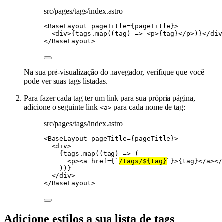
src/pages/tags/index.astro
<
BaseLayout
pageTitle
=
{
pageTitle
}
>
<
div
>
{
tags
.
map
(
(
tag
)
=>
<
p
>
{
tag
}
</
p
>
)
}
</
div
</
BaseLayout
>
Na sua pré-visualização do navegador, verifique que você
pode ver suas tags listadas.
Para fazer cada tag ter um link para sua própria página,
adicione o seguinte link
para cada nome de tag:
<a>
src/pages/tags/index.astro
<
BaseLayout
pageTitle
=
{
pageTitle
}
>
<
div
>
{
tags
.
map
(
(
tag
)
=>
 (
<
p
><
a
href
=
{
`
/tags/
${
tag
}
`
}
>
{
tag
}
</
a
></
))
}
</
div
>
</
BaseLayout
>
Adicione estilos a sua lista de tags