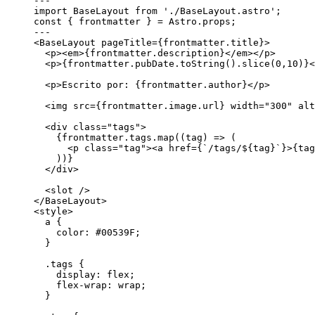
---
import
 BaseLayout 
from
'
./BaseLayout.astro
'
;
const { 
frontmatter
 } = 
Astro
.
props
;
---
<
BaseLayout
pageTitle
=
{
frontmatter
.
title
}
>
<
p
><
em
>
{
frontmatter
.
description
}
</
em
></
p
>
<
p
>
{
frontmatter
.
pubDate
.
toString
()
.
slice
(
0
,
10
)
}
<
<
p
>
Escrito por: 
{
frontmatter
.
author
}
</
p
>
<
img
src
=
{
frontmatter
.
image
.
url
}
width
=
"
300
"
alt
<
div
class
=
"
tags
"
>
{
frontmatter
.
tags
.
map
(
(
tag
)
=>
 (
<
p
class
=
"
tag
"
><
a
href
=
{
`
/tags/
${
tag
}
`
}
>
{
tag
))
}
</
div
>
<
slot
 />
</
BaseLayout
>
<
style
>
a
 {
color
: 
#
00539F
;
}
.tags
 {
display
: 
flex
;
flex-wrap
: 
wrap
;
}