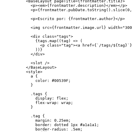
<
BaseLayout
pageTitle
=
{
frontmatter
.
title
}
>
<
p
><
em
>
{
frontmatter
.
description
}
</
em
></
p
>
<
p
>
{
frontmatter
.
pubDate
.
toString
()
.
slice
(
0
,
<
p
>
Escrito por: 
{
frontmatter
.
author
}
</
p
>
<
img
src
=
{
frontmatter
.
image
.
url
}
width
=
"
300
<
div
class
=
"
tags
"
>
{
tags
.
map
(
(
tag
)
=>
 (
<
p
class
=
"
tag
"
><
a
href
=
{
`
/tags/
${
tag
}
`
}
))
}
</
div
>
<
slot
 />
</
BaseLayout
>
<
style
>
a
 {
color
: 
#
00539F
;
}
.tags
 {
display
: 
flex
;
flex-wrap
: 
wrap
;
}
.tag
 {
margin
: 
0.25
em
;
border
: 
dotted
1
px
#
a1a1a1
;
border-radius
: 
.5
em
;