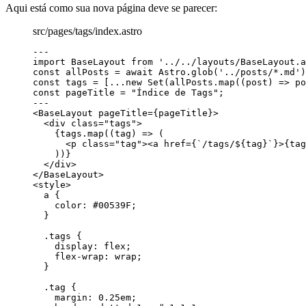
Aqui está como sua nova página deve se parecer:
src/pages/tags/index.astro
---
import
 BaseLayout 
from
'
../../layouts/BaseLayout.a
const 
allPosts
 = await 
Astro
.
glob
(
'
../posts/*.md
'
)
const 
tags
 =
 [
...new
Set
(allPosts
.
map
(
(
post
)
=>
 po
const 
pageTitle
 = 
"
Índice de Tags
"
;
---
<
BaseLayout
pageTitle
=
{
pageTitle
}
>
<
div
class
=
"
tags
"
>
{
tags
.
map
(
(
tag
)
=>
 (
<
p
class
=
"
tag
"
><
a
href
=
{
`
/tags/
${
tag
}
`
}
>
{
tag
))
}
</
div
>
</
BaseLayout
>
<
style
>
a
 {
color
: 
#
00539F
;
}
.tags
 {
display
: 
flex
;
flex-wrap
: 
wrap
;
}
.tag
 {
margin
: 
0.25
em
;