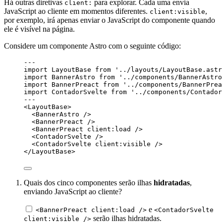
Há outras diretivas
para explorar. Cada uma envia
client:
JavaScript ao cliente em momentos diferentes.
,
client:visible
por exemplo, irá apenas enviar o JavaScript do componente quando
ele é visível na página.
Considere um componente Astro com o seguinte código:
---
import
 LayoutBase 
from
'
../layouts/LayoutBase.astr
import
 BannerAstro 
from
'
../components/BannerAstro
import
 BannerPreact 
from
'
../components/BannerPrea
import
 ContadorSvelte 
from
'
../components/Contador
---
<
LayoutBase
>
<
BannerAstro
 />
<
BannerPreact
 />
<
BannerPreact
client:load
 />
<
ContadorSvelte
 />
<
ContadorSvelte
client:visible
 />
</
LayoutBase
>
Quais dos cinco componentes serão ilhas
hidratadas
,
enviando JavaScript ao cliente?
e
<BannerPreact client:load />
<ContadorSvelte
serão ilhas hidratadas.
client:visible />