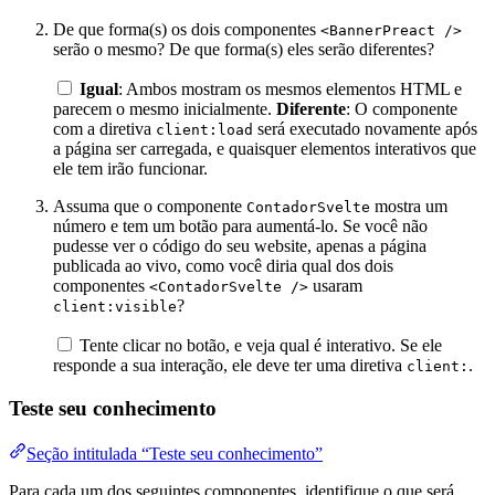
De que forma(s) os dois componentes
<BannerPreact />
serão o mesmo? De que forma(s) eles serão diferentes?
Igual
: Ambos mostram os mesmos elementos HTML e
parecem o mesmo inicialmente.
Diferente
: O componente
com a diretiva
será executado novamente após
client:load
a página ser carregada, e quaisquer elementos interativos que
ele tem irão funcionar.
Assuma que o componente
mostra um
ContadorSvelte
número e tem um botão para aumentá-lo. Se você não
pudesse ver o código do seu website, apenas a página
publicada ao vivo, como você diria qual dos dois
componentes
usaram
<ContadorSvelte />
?
client:visible
Tente clicar no botão, e veja qual é interativo. Se ele
responde a sua interação, ele deve ter uma diretiva
.
client:
Teste seu conhecimento
Seção intitulada “Teste seu conhecimento”
Para cada um dos seguintes componentes, identifique o que será