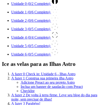
0
Unidade 0 (
0
/2 Completo)
1
Unidade 1 (
0
/6 Completo)
2
Unidade 2 (
0
/6 Completo)
3
Unidade 3 (
0
/5 Completo)
4
Unidade 4 (
0
/4 Completo)
5
Unidade 5 (
0
/5 Completo)
6
Unidade 6 (
0
/5 Completo)
Ice as velas para as Ilhas Astro
A fazer
0
Check in: Unidade 6 - Ilhas Astro
A fazer
1
Construa sua primeira ilha Astro
Adicione Preact ao seu projeto Astro
Inclua um banner de saudação com Preact
Checklist
A fazer
2
De volta à terra firme. Leve seu blog do dia para
noite, sem precisar de ilhas!
A fazer
3
Parabéns!