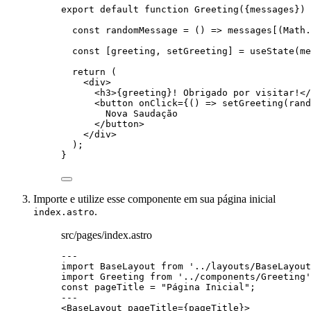
export
default
function
Greeting
(
{
messages
}
)
 
const 
randomMessage
 = 
()
 => 
messages
[(
Math
.
const [
greeting
,
setGreeting
] = 
useState
(
me
return
 (
<
div
>
<
h3
>
{
greeting
}
! Obrigado por visitar!
</
<
button
onClick
=
{
()
=>
setGreeting
(
rand
Nova Saudação
</
button
>
</
div
>
);
}
Importe e utilize esse componente em sua página inicial
.
index.astro
src/pages/index.astro
---
import
 BaseLayout 
from
'
../layouts/BaseLayout
import
 Greeting 
from
'
../components/Greeting
'
const 
pageTitle
 = 
"
Página Inicial
"
;
---
<
BaseLayout
pageTitle
=
{
pageTitle
}
>