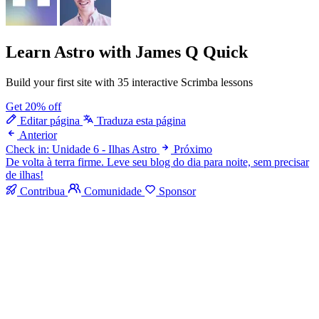
Learn Astro
with James Q Quick
Build your first site with 35 interactive Scrimba lessons
Get 20% off
Editar página
Traduza esta página
Anterior
Check in: Unidade 6 - Ilhas Astro
Próximo
De volta à terra firme. Leve seu blog do dia para noite, sem precisar
de ilhas!
Contribua
Comunidade
Sponsor