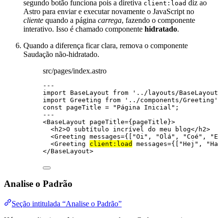
segundo botão funciona pois a diretiva
diz ao
client:load
Astro para enviar e executar novamente o JavaScript no
cliente
quando a página
carrega
, fazendo o componente
interativo. Isso é chamado componente
hidratado
.
Quando a diferença ficar clara, remova o componente
Saudação não-hidratado.
src/pages/index.astro
---
import
 BaseLayout 
from
'
../layouts/BaseLayout
import
 Greeting 
from
'
../components/Greeting
'
const 
pageTitle
 = 
"
Página Inicial
"
;
---
<
BaseLayout
pageTitle
=
{
pageTitle
}
>
<
h2
>
O subtítulo incrível do meu blog
</
h2
>
<
Greeting
messages
=
{
[
"
Oi
"
, 
"
Olá
"
, 
"
Coé
"
, 
"
E
<
Greeting
client:load
messages
=
{
[
"
Hej
"
, 
"
Ha
</
BaseLayout
>
Analise o Padrão
Seção intitulada “Analise o Padrão”