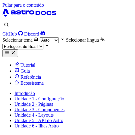
Pular para o conteúdo
GitHub
Discord
Selecionar tema
Selecionar língua
Tutorial
Guia
Referência
Ecossistema
Introdução
Unidade 1 - Configuração
Unidade 2 - Páginas
Unidade 3 - Componentes
Unidade 4 - Layouts
Unidade 5 - API do Astro
Unidade 6 - Ilhas Astro