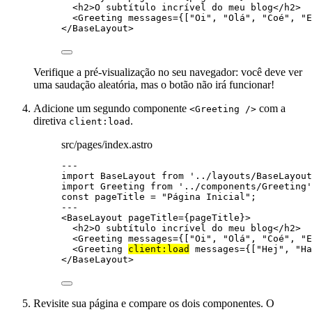
<
h2
>
O subtítulo incrível do meu blog
</
h2
>
<
Greeting
messages
=
{
[
"
Oi
"
, 
"
Olá
"
, 
"
Coé
"
, 
"
E
</
BaseLayout
>
Verifique a pré-visualização no seu navegador: você deve ver
uma saudação aleatória, mas o botão não irá funcionar!
Adicione um segundo componente
com a
<Greeting />
diretiva
.
client:load
src/pages/index.astro
---
import
 BaseLayout 
from
'
../layouts/BaseLayout
import
 Greeting 
from
'
../components/Greeting
'
const 
pageTitle
 = 
"
Página Inicial
"
;
---
<
BaseLayout
pageTitle
=
{
pageTitle
}
>
<
h2
>
O subtítulo incrível do meu blog
</
h2
>
<
Greeting
messages
=
{
[
"
Oi
"
, 
"
Olá
"
, 
"
Coé
"
, 
"
E
<
Greeting
client:load
messages
=
{
[
"
Hej
"
, 
"
Ha
</
BaseLayout
>
Revisite sua página e compare os dois componentes. O