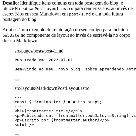
Desafio
: Identifique itens comuns em toda postagem do blog, e
utilize
para renderizá-los, ao invés de
MarkdownPostLayout.astro
escrevê-los em seu Markdown em
e em toda futura
post-1.md
postagem do blog.
Aqui está um exemplo de refatoração do seu código para incluir a
no componente de layout ao invés de escrevê-la no corpo
pubDate
do seu Markdown:
src/pages/posts/post-1.md
Publicado em: 2022-07-01
Bem-vindo ao meu 
_
novo blog
_
 sobre aprendendo Astr
src/layouts/MarkdownPostLayout.astro
---
const { 
frontmatter
 } = 
Astro
.
props
;
---
<
h1
>
{
frontmatter
.
title
}
</
h1
>
<
p
>
Publicado em: 
{
frontmatter
.
pubDate
.
toString
()
.
s
<
p
>
Escrito por 
{
frontmatter
.
author
}
</
p
>
<
slot
 />