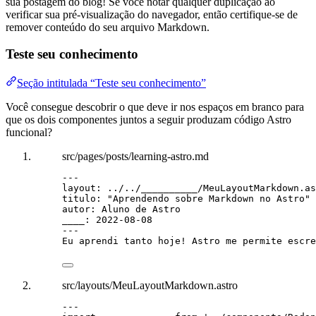
sua postagem do blog! Se você notar qualquer duplicação ao
verificar sua pré-visualização do navegador, então certifique-se de
remover conteúdo do seu arquivo Markdown.
Teste seu conhecimento
Seção intitulada “Teste seu conhecimento”
Você consegue descobrir o que deve ir nos espaços em branco para
que os dois componentes juntos a seguir produzam código Astro
funcional?
src/pages/posts/learning-astro.md
---
layout
: 
../../__________/MeuLayoutMarkdown.as
titulo
: 
"
Aprendendo sobre Markdown no Astro
"
autor
: 
Aluno de Astro
____
: 
2022-08-08
---
Eu aprendi tanto hoje! Astro me permite escre
src/layouts/MeuLayoutMarkdown.astro
---