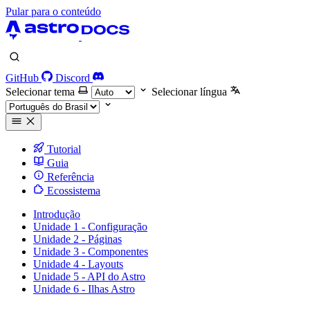
Pular para o conteúdo
GitHub
Discord
Selecionar tema
Selecionar língua
Tutorial
Guia
Referência
Ecossistema
Introdução
Unidade 1 - Configuração
Unidade 2 - Páginas
Unidade 3 - Componentes
Unidade 4 - Layouts
Unidade 5 - API do Astro
Unidade 6 - Ilhas Astro