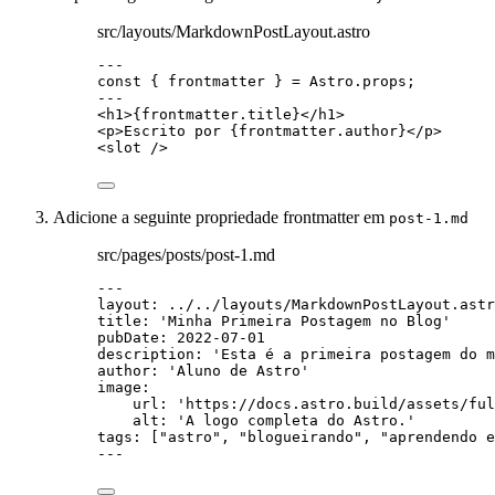
src/layouts/MarkdownPostLayout.astro
---
const { 
frontmatter
 } = 
Astro
.
props
;
---
<
h1
>
{
frontmatter
.
title
}
</
h1
>
<
p
>
Escrito por 
{
frontmatter
.
author
}
</
p
>
<
slot
 />
Adicione a seguinte propriedade frontmatter em
post-1.md
src/pages/posts/post-1.md
---
layout
: 
../../layouts/MarkdownPostLayout.astr
title
: 
'
Minha Primeira Postagem no Blog
'
pubDate
: 
2022-07-01
description
: 
'
Esta é a primeira postagem do m
author
: 
'
Aluno de Astro
'
image
:
url
: 
'
https://docs.astro.build/assets/ful
alt
: 
'
A logo completa do Astro.
'
tags
: [
"
astro
"
, 
"
blogueirando
"
, 
"
aprendendo e
---