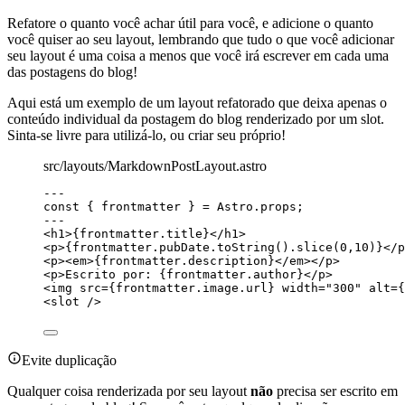
Refatore o quanto você achar útil para você, e adicione o quanto
você quiser ao seu layout, lembrando que tudo o que você adicionar
seu layout é uma coisa a menos que você irá escrever em cada uma
das postagens do blog!
Aqui está um exemplo de um layout refatorado que deixa apenas o
conteúdo individual da postagem do blog renderizado por um slot.
Sinta-se livre para utilizá-lo, ou criar seu próprio!
src/layouts/MarkdownPostLayout.astro
---
const { 
frontmatter
 } = 
Astro
.
props
;
---
<
h1
>
{
frontmatter
.
title
}
</
h1
>
<
p
>
{
frontmatter
.
pubDate
.
toString
()
.
slice
(
0
,
10
)
}
</
p
<
p
><
em
>
{
frontmatter
.
description
}
</
em
></
p
>
<
p
>
Escrito por: 
{
frontmatter
.
author
}
</
p
>
<
img
src
=
{
frontmatter
.
image
.
url
}
width
=
"
300
"
alt
=
{
<
slot
 />
Evite duplicação
Qualquer coisa renderizada por seu layout
não
precisa ser escrito em