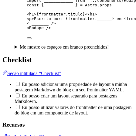
import
 ____________ 
from
'
../components/Rodap
const { 
___________
 } = 
Astro
.
props
---
<
h1
>
{
frontmatter
.
titulo
}
</
h1
>
<
p
>
Escrito por: 
{
frontmatter
.
______
}
 em 
{
fron
< 
_______
 />
<
Rodape
 />
Me mostre os espaços em branco preenchidos!
Checklist
Seção intitulada “Checklist”
Eu posso adicionar uma propriedade de layout a minha
postagem Markdown do blog em seu frontmatter YAML.
Eu posso criar um layout separado para postagens
Markdown.
Eu posso utilizar valores do frontmatter de uma postagem
do blog em um componente de layout.
Recursos