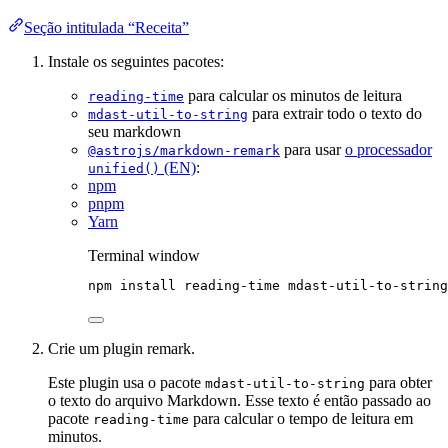
Seção intitulada “Receita”
Instale os seguintes pacotes:
para calcular os minutos de leitura
reading-time
para extrair todo o texto do
mdast-util-to-string
seu markdown
para usar
o processador
@astrojs/markdown-remark
(EN)
:
unified()
npm
pnpm
Yarn
Terminal window
npm
install
reading-time
mdast-util-to-string
Crie um plugin remark.
Este plugin usa o pacote
para obter
mdast-util-to-string
o texto do arquivo Markdown. Esse texto é então passado ao
pacote
para calcular o tempo de leitura em
reading-time
minutos.