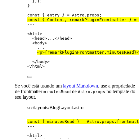
}));
}
const { 
entry
 } = 
Astro
.
props
;
const { 
Content
, 
remarkPluginFrontmatter
 } = 
---
<
html
>
<
head
>
...
</
head
>
<
body
>
...
<
p
>
{
remarkPluginFrontmatter
.
minutesRead
}
<
...
</
body
>
</
html
>
Se você está usando um
layout Markdown
, use a propriedade
de frontmatter
de
no template do
minutesRead
Astro.props
seu layout.
src/layouts/BlogLayout.astro
---
const { 
minutesRead
 } = 
Astro
.
props
.
frontmatt
---
<
html
>