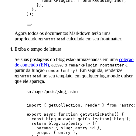
remarkPlugins: [
remarkReadingTime
],
}),
},
});
Agora todos os documentos Markdown terão uma
propriedade
calculada em seu frontmatter.
minutesRead
Exiba o tempo de leitura
Se suas postagens do blog estão armazenadas em uma
coleção
de conteúdo (EN)
, acesse o
a
remarkPluginFrontmatter
partir da função
. Em seguida, renderize
render(entry)
no seu template, em qualquer lugar onde quiser
minutesRead
que ele apareça.
src/pages/posts/[slug].astro
---
import
 { getCollection, render } 
from
'
astro:
export
async
function
getStaticPaths
()
 {
const 
blog
 = await 
getCollection
(
'
blog
'
);
return
 blog
.
map
(
entry
=>
 ({
params: { slug: entry
.
id
 }
,
props: { entry }
,