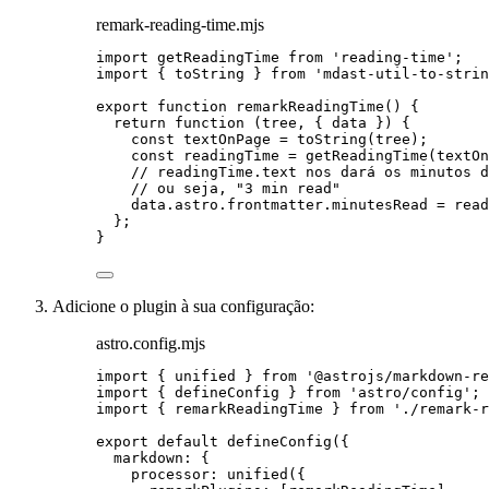
remark-reading-time.mjs
import
 getReadingTime 
from
'
reading-time
'
;
import
 { toString } 
from
'
mdast-util-to-strin
export
function
remarkReadingTime
()
 {
return
function
(
tree
, { 
data
 }
)
 {
const 
textOnPage
 = 
toString
(
tree
);
const 
readingTime
 = 
getReadingTime
(
textOn
// readingTime.text nos dará os minutos d
// ou seja, "3 min read"
data
.
astro
.
frontmatter
.
minutesRead
=
read
};
}
Adicione o plugin à sua configuração:
astro.config.mjs
import
 { unified } 
from
'
@astrojs/markdown-re
import
 { defineConfig } 
from
'
astro/config
'
;
import
 { remarkReadingTime } 
from
'
./remark-r
export
default
defineConfig
({
markdown: {
processor: 
unified
({