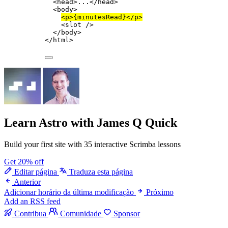
<
head
>
...
</
head
>
<
body
>
<
p
>
{
minutesRead
}
</
p
>
<
slot
 />
</
body
>
</
html
>
Learn Astro
with James Q Quick
Build your first site with 35 interactive Scrimba lessons
Get 20% off
Editar página
Traduza esta página
Anterior
Adicionar horário da última modificação
Próximo
Add an RSS feed
Contribua
Comunidade
Sponsor