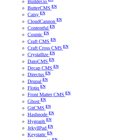
Builder.io
ButterCMS
Caisy
CloudCannon
Contentful
Cosmic
Craft CMS
Craft Cross CMS
Crystallize
DatoCMS
Decap CMS
Directus
Drupal
Flotiq
Front Matter CMS
Ghost
GitCMS
Hashnode
Hygraph
JekyllPad
Keystatic