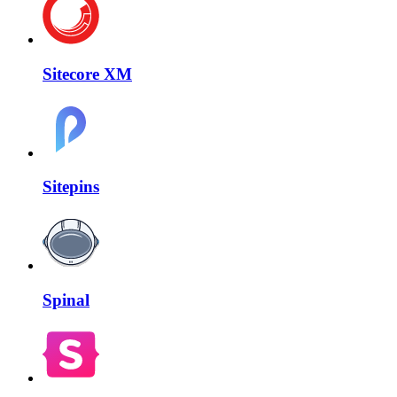
Sitecore XM
Sitepins
Spinal