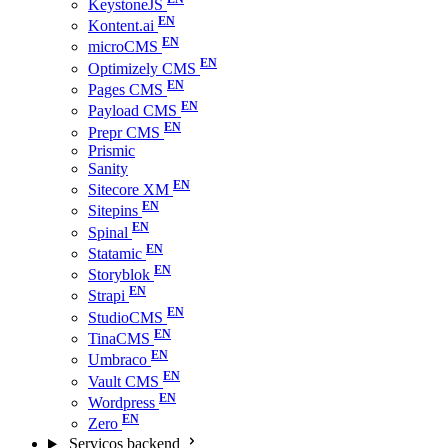
KeystoneJS
Kontent.ai
microCMS
Optimizely CMS
Pages CMS
Payload CMS
Prepr CMS
Prismic
Sanity
Sitecore XM
Sitepins
Spinal
Statamic
Storyblok
Strapi
StudioCMS
TinaCMS
Umbraco
Vault CMS
Wordpress
Zero
Serviços backend