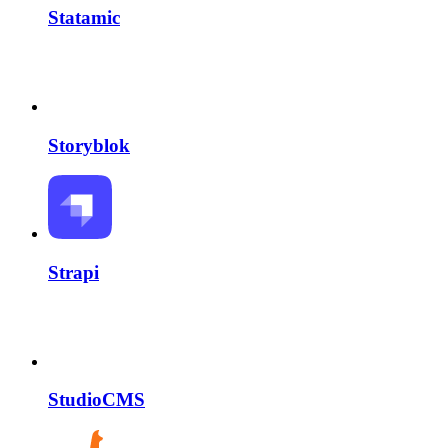
Statamic
Storyblok
Strapi
StudioCMS