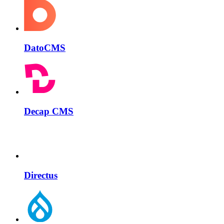
DatoCMS
Decap CMS
Directus