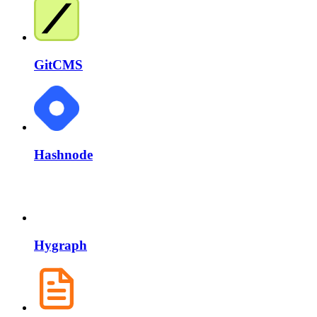
GitCMS
Hashnode
Hygraph