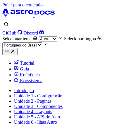
Pular para o conteúdo
GitHub
Discord
Selecionar tema
Selecionar língua
Tutorial
Guia
Referência
Ecossistema
Introdução
Unidade 1 - Configuração
Unidade 2 - Páginas
Unidade 3 - Componentes
Unidade 4 - Layouts
Unidade 5 - API do Astro
Unidade 6 - Ilhas Astro