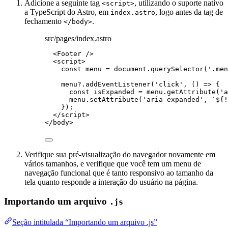
Adicione a seguinte tag
, utilizando o suporte nativo
<script>
a TypeScript do Astro, em
, logo antes da tag de
index.astro
fechamento
.
</body>
src/pages/index.astro
<
Footer
 />
<
script
>
const 
menu
 = 
document
.
querySelector
(
'
.men
menu
?.
addEventListener
(
'
click
'
, 
()
=>
 {
const 
isExpanded
 = 
menu
.
getAttribute
(
'
a
menu
.
setAttribute
(
'
aria-expanded
'
, 
`
${
!
});
</
script
>
</
body
>
Verifique sua pré-visualização do navegador novamente em
vários tamanhos, e verifique que você tem um menu de
navegação funcional que é tanto responsivo ao tamanho da
tela quanto responde a interação do usuário na página.
Importando um arquivo
.js
Seção intitulada “Importando um arquivo .js”