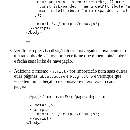
menu
?.
addEventListener
(
'
click
'
, 
()
=>
 {
const 
isExpanded
 = 
menu
.
getAttribute
(
'
a
menu
.
setAttribute
(
'
aria-expanded
'
, 
`
${
!
});
import
"
../scripts/menu.js
"
;
</
script
>
</
body
>
Verifique a pré-visualização do seu navegador novamente em
um tamanho de tela menor e verifique que o menu ainda abre
e fecha seus links de navegação.
Adicione o mesmo
por importação para suas outras
<script>
duas páginas,
e
e verifique que
about.astro
blog.astro
você tem um cabeçalho responsivo e interativo em cada
página.
src/pages/about.astro & src/pages/blog.astro
<
Footer
 />
<
script
>
import
"
../scripts/menu.js
"
;
</
script
>
</
body
>