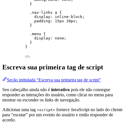
}
.nav-links
a
 {
display
: 
inline-block
;
padding
: 
15
px
20
px
;
}
.menu
 {
display
: 
none
;
}
}
Escreva sua primeira tag de script
Seção intitulada “Escreva sua primeira tag de script”
Seu cabeçalho ainda não é
interativo
pois ele não consegue
responder as interações do usuário, como clicar no menu para
mostrar ou esconder os links de navegação.
Adicionar uma tag
fornece JavaScript no lado do cliente
<script>
para “escutar” por um evento do usuário e então responder de
acordo.