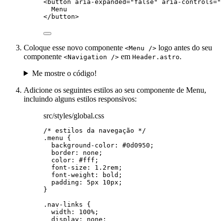
<
button
aria-expanded
=
"
false
"
aria-controls
=
"
Menu
</
button
>
Coloque esse novo componente
logo antes do seu
<Menu />
componente
em
.
<Navigation />
Header.astro
Me mostre o código!
Adicione os seguintes estilos ao seu componente de Menu,
incluindo alguns estilos responsivos:
src/styles/global.css
/* estilos da navegação */
.menu
 {
background-color
: 
#
0d0950
;
border
: 
none
;
color
: 
#
fff
;
font-size
: 
1.2
rem
;
font-weight
: 
bold
;
padding
: 
5
px
10
px
;
}
.nav-links
 {
width
: 
100
%
;
display
: 
none
;