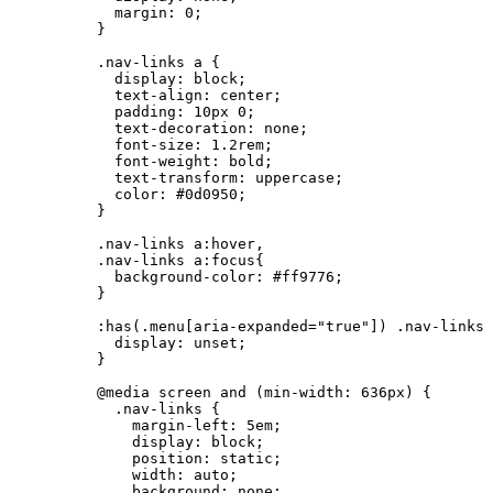
margin
: 
0
;
}
.nav-links
a
 {
display
: 
block
;
text-align
: 
center
;
padding
: 
10
px
0
;
text-decoration
: 
none
;
font-size
: 
1.2
rem
;
font-weight
: 
bold
;
text-transform
: 
uppercase
;
color
: 
#
0d0950
;
}
.nav-links
a
:hover
,
.nav-links
a
:focus
{
background-color
: 
#
ff9776
;
}
:has
(
.menu
[
aria-expanded
=
"
true
"
]) 
.nav-links
 
display
: 
unset
;
}
@media
screen
and
(
min-width
: 
636
px
)
 {
.nav-links
 {
margin-left
: 
5
em
;
display
: 
block
;
position
: 
static
;
width
: 
auto
;
background
: 
none
;