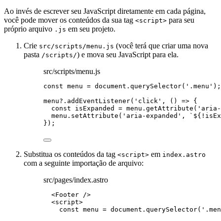
Ao invés de escrever seu JavaScript diretamente em cada página,
você pode mover os conteúdos da sua tag
para seu
<script>
próprio arquivo
em seu projeto.
.js
Crie
(você terá que criar uma nova
src/scripts/menu.js
pasta
) e mova seu JavaScript para ela.
/scripts/
src/scripts/menu.js
const 
menu
 = 
document
.
querySelector
(
'
.menu
'
);
menu
?.
addEventListener
(
'
click
'
, 
()
=>
 {
const 
isExpanded
 = 
menu
.
getAttribute
(
'
aria-
menu
.
setAttribute
(
'
aria-expanded
'
, 
`
${
!
isEx
});
Substitua os conteúdos da tag
em
<script>
index.astro
com a seguinte importação de arquivo:
src/pages/index.astro
<
Footer
 />
<
script
>
const 
menu
 = 
document
.
querySelector
(
'
.men