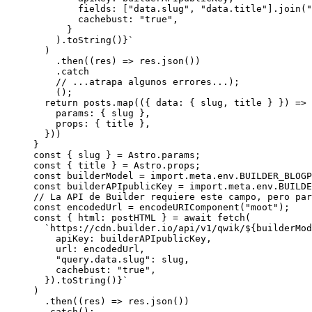
fields:
 [
"
data.slug
"
,
"
data.title
"
]
.
join
(
"
cachebust: 
"
true
"
,
}
)
.
toString
()
}
`
)
.
then
(
(
res
)
=>
 res
.
json
())
.
catch
// ...atrapa algunos errores...);
();
return
 posts
.
map
(
(
{ data: { 
slug
,
title
 } }
)
=>
 
params: { slug }
,
props: { title }
,
}))
}
const { 
slug
 } = 
Astro
.
params
;
const { 
title
 } = 
Astro
.
props
;
const 
builderModel
 = import.
meta
.
env
.
BUILDER_BLOGP
const 
builderAPIpublicKey
 = import.
meta
.
env
.
BUILDE
// La API de Builder requiere este campo, pero par
const 
encodedUrl
 = 
encodeURIComponent
(
"
moot
"
);
const { 
html
: 
postHTML
 } = await 
fetch
(
`
https://cdn.builder.io/api/v1/qwik/
${
builderMod
apiKey: 
builderAPIpublicKey
,
url: 
encodedUrl
,
"
query.data.slug
"
: 
slug
,
cachebust: 
"
true
"
,
}
)
.
toString
()
}
`
)
.
then
(
(
res
)
=>
 res
.
json
())
.
catch
();