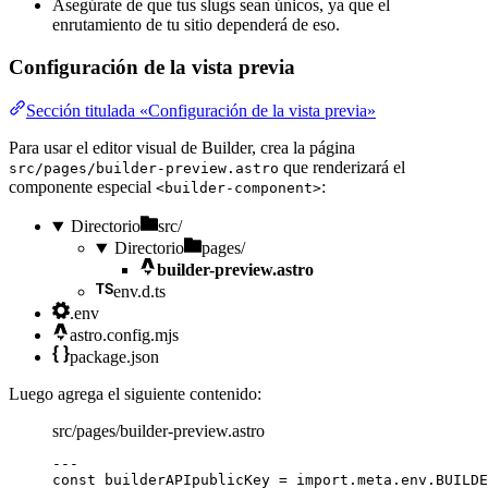
Asegúrate de que tus slugs sean únicos, ya que el
enrutamiento de tu sitio dependerá de eso.
Configuración de la vista previa
Sección titulada «Configuración de la vista previa»
Para usar el editor visual de Builder, crea la página
que renderizará el
src/pages/builder-preview.astro
componente especial
:
<builder-component>
Directorio
src/
Directorio
pages/
builder-preview.astro
env.d.ts
.env
astro.config.mjs
package.json
Luego agrega el siguiente contenido:
src/pages/builder-preview.astro
---
const 
builderAPIpublicKey
 = import.
meta
.
env
.
BUILDE