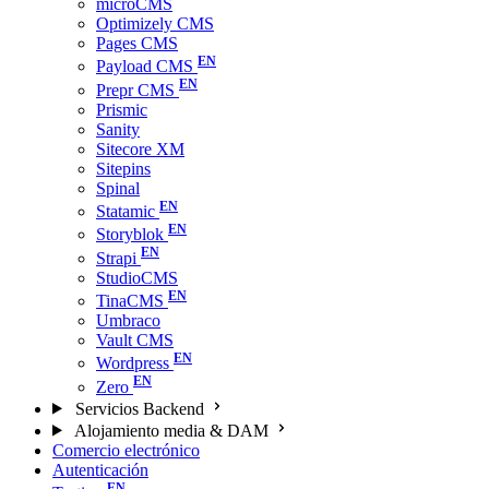
microCMS
Optimizely CMS
Pages CMS
Payload CMS
Prepr CMS
Prismic
Sanity
Sitecore XM
Sitepins
Spinal
Statamic
Storyblok
Strapi
StudioCMS
TinaCMS
Umbraco
Vault CMS
Wordpress
Zero
Servicios Backend
Alojamiento media & DAM
Comercio electrónico
Autenticación