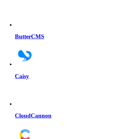
ButterCMS
Caisy
CloudCannon