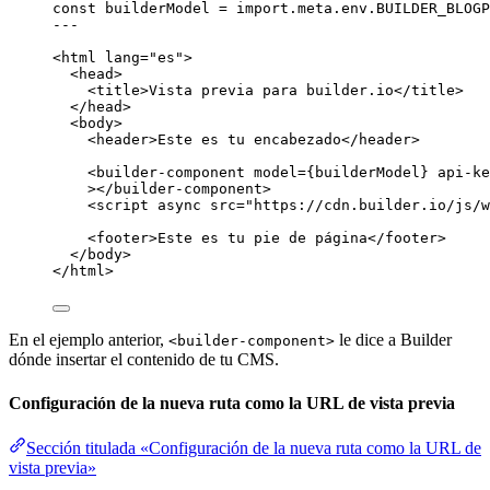
const 
builderModel
 = import.
meta
.
env
.
BUILDER_BLOGP
---
<
html
lang
=
"
es
"
>
<
head
>
<
title
>
Vista previa para builder.io
</
title
>
</
head
>
<
body
>
<
header
>
Este es tu encabezado
</
header
>
<
builder-component
model
=
{
builderModel
}
api-ke
></
builder-component
>
<
script
async
src
=
"
https://cdn.builder.io/js/w
<
footer
>
Este es tu pie de página
</
footer
>
</
body
>
</
html
>
En el ejemplo anterior,
le dice a Builder
<builder-component>
dónde insertar el contenido de tu CMS.
Configuración de la nueva ruta como la URL de vista previa
Sección titulada «Configuración de la nueva ruta como la URL de
vista previa»