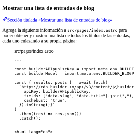
Mostrar una lista de entradas de blog
Sección titulada «Mostrar una lista de entradas de blog»
Agrega la siguiente información a
para
src/pages/index.astro
poder obtener y mostrar una lista de todos los títulos de las entradas,
cada uno enlazando a su propia página:
src/pages/index.astro
---
const 
builderAPIpublicKey
 = import.
meta
.
env
.
BUILDE
const 
builderModel
 = import.
meta
.
env
.
BUILDER_BLOGP
const { 
results
: 
posts
 } = await 
fetch
(
`
https://cdn.builder.io/api/v3/content/
${
builder
apiKey: 
builderAPIpublicKey
,
fields:
 [
"
data.slug
"
, 
"
data.title
"
]
.
join
(
"
,
"
)
,
cachebust: 
"
true
"
,
}
)
.
toString
()
}
`
)
.
then
(
(
res
)
=>
 res
.
json
())
.
catch
();
---
<
html
lang
=
"
es
"
>