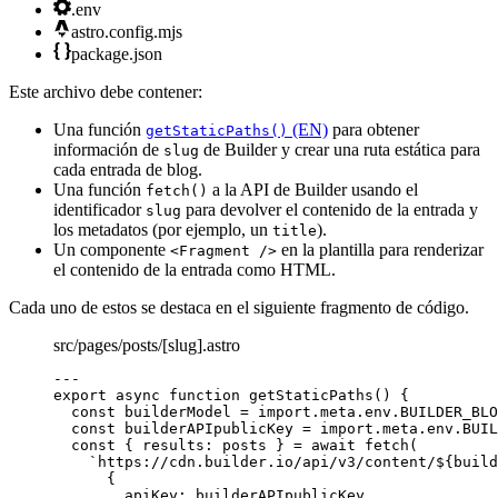
.env
astro.config.mjs
package.json
Este archivo debe contener:
Una función
(EN)
para obtener
getStaticPaths()
información de
de Builder y crear una ruta estática para
slug
cada entrada de blog.
Una función
a la API de Builder usando el
fetch()
identificador
para devolver el contenido de la entrada y
slug
los metadatos (por ejemplo, un
).
title
Un componente
en la plantilla para renderizar
<Fragment />
el contenido de la entrada como HTML.
Cada uno de estos se destaca en el siguiente fragmento de código.
src/pages/posts/[slug].astro
---
export
async
function
getStaticPaths
()
 {
const 
builderModel
 = import.
meta
.
env
.
BUILDER_BLO
const 
builderAPIpublicKey
 = import.
meta
.
env
.
BUIL
const { 
results
: 
posts
 } = await 
fetch
(
`
https://cdn.builder.io/api/v3/content/
${
build
{
apiKey: 
builderAPIpublicKey
,