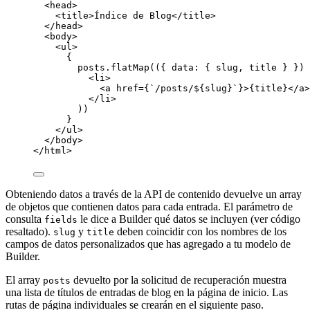
<
head
>
<
title
>
Índice de Blog
</
title
>
</
head
>
<
body
>
<
ul
>
{
posts
.
flatMap
(
(
{ data: { 
slug
, 
title
 } }
)
<
li
>
<
a
href
=
{
`
/posts/
${
slug
}
`
}
>
{
title
}
</
a
>
</
li
>
))
}
</
ul
>
</
body
>
</
html
>
Obteniendo datos a través de la API de contenido devuelve un array
de objetos que contienen datos para cada entrada. El parámetro de
consulta
le dice a Builder qué datos se incluyen (ver código
fields
resaltado).
y
deben coincidir con los nombres de los
slug
title
campos de datos personalizados que has agregado a tu modelo de
Builder.
El array
devuelto por la solicitud de recuperación muestra
posts
una lista de títulos de entradas de blog en la página de inicio. Las
rutas de página individuales se crearán en el siguiente paso.