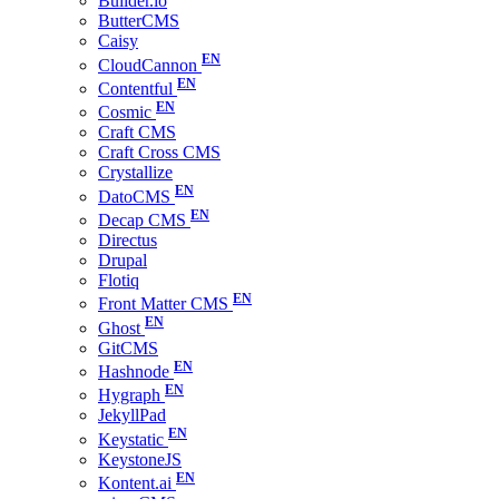
Builder.io
ButterCMS
Caisy
CloudCannon
Contentful
Cosmic
Craft CMS
Craft Cross CMS
Crystallize
DatoCMS
Decap CMS
Directus
Drupal
Flotiq
Front Matter CMS
Ghost
GitCMS
Hashnode
Hygraph
JekyllPad
Keystatic
KeystoneJS
Kontent.ai