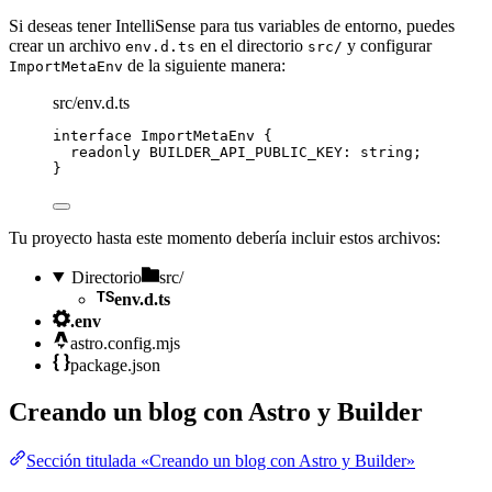
Si deseas tener IntelliSense para tus variables de entorno, puedes
crear un archivo
en el directorio
y configurar
env.d.ts
src/
de la siguiente manera:
ImportMetaEnv
src/env.d.ts
interface
 ImportMetaEnv {
readonly
 BUILDER_API_PUBLIC_KEY
:
string
;
}
Tu proyecto hasta este momento debería incluir estos archivos:
Directorio
src/
env.d.ts
.env
astro.config.mjs
package.json
Creando un blog con Astro y Builder
Sección titulada «Creando un blog con Astro y Builder»