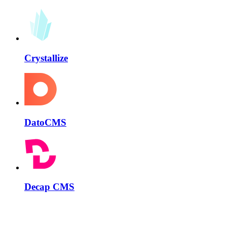
Crystallize
DatoCMS
Decap CMS