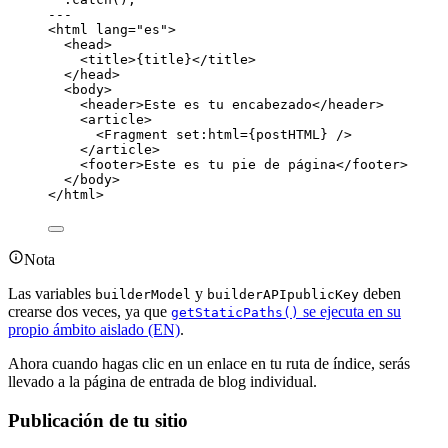
---
<
html
lang
=
"
es
"
>
<
head
>
<
title
>
{
title
}
</
title
>
</
head
>
<
body
>
<
header
>
Este es tu encabezado
</
header
>
<
article
>
<
Fragment
set:html
=
{
postHTML
}
 />
</
article
>
<
footer
>
Este es tu pie de página
</
footer
>
</
body
>
</
html
>
Nota
Las variables
y
deben
builderModel
builderAPIpublicKey
crearse dos veces, ya que
se ejecuta en su
getStaticPaths()
propio ámbito aislado (EN)
.
Ahora cuando hagas clic en un enlace en tu ruta de índice, serás
llevado a la página de entrada de blog individual.
Publicación de tu sitio