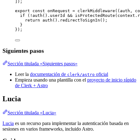
]);
export const 
onRequest
 = 
clerkMiddleware
(
(
auth
, 
co
if 
(
!
auth
()
.
userId
 && 
isProtectedRoute
(context
.
r
return 
auth
()
.
redirectToSignIn
()
;
}
}
);
Siguientes pasos
Sección titulada «Siguientes pasos»
Leer la
documentación de
oficial
clerk/astro
Empieza usando una plantilla con el
proyecto de inicio rápido
de Clerk + Astro
Lucia
Sección titulada «Lucia»
Lucia
es un recurso para implementar la autenticación basada en
sesiones en varios frameworks, incluido Astro.