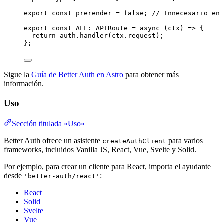
export const 
prerender
 = 
false
; 
// Innecesario en 
export const 
ALL
:
APIRoute
 = async 
(
ctx
)
 => {
return 
auth
.
handler
(ctx
.
request
)
;
}
;
Sigue la
Guía de Better Auth en Astro
para obtener más
información.
Uso
Sección titulada «Uso»
Better Auth ofrece un asistente
para varios
createAuthClient
frameworks, incluidos Vanilla JS, React, Vue, Svelte y Solid.
Por ejemplo, para crear un cliente para React, importa el ayudante
desde
:
'better-auth/react'
React
Solid
Svelte
Vue