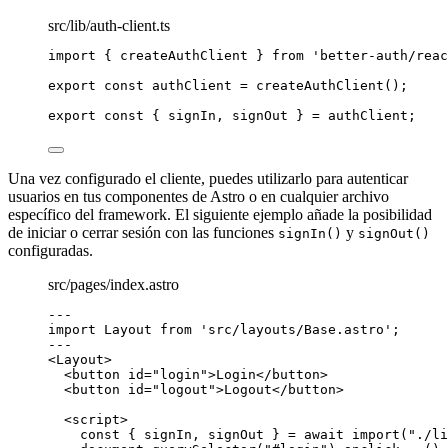
src/lib/auth-client.ts
import
 { createAuthClient } 
from
'
better-auth/reac
export const 
authClient
 = 
createAuthClient
();
export const { 
signIn
, 
signOut
 } = 
authClient;
Una vez configurado el cliente, puedes utilizarlo para autenticar
usuarios en tus componentes de Astro o en cualquier archivo
específico del framework. El siguiente ejemplo añade la posibilidad
de iniciar o cerrar sesión con las funciones
y
signIn()
signOut()
configuradas.
src/pages/index.astro
---
import
 Layout 
from
'
src/layouts/Base.astro
'
;
---
<
Layout
>
<
button
id
=
"
login
"
>
Login
</
button
>
<
button
id
=
"
logout
"
>
Logout
</
button
>
<
script
>
const { 
signIn
, 
signOut
 } = await 
import
(
"
./li