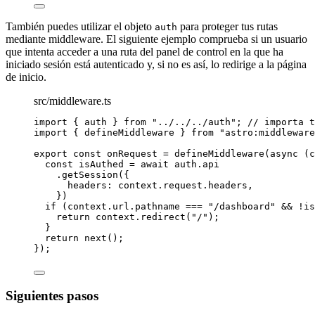
También puedes utilizar el objeto
para proteger tus rutas
auth
mediante middleware. El siguiente ejemplo comprueba si un usuario
que intenta acceder a una ruta del panel de control en la que ha
iniciado sesión está autenticado y, si no es así, lo redirige a la página
de inicio.
src/middleware.ts
import
 { auth } 
from
"
../../../auth
"
; 
// importa t
import
 { defineMiddleware } 
from
"
astro:middleware
export const 
onRequest
 = 
defineMiddleware
(
async 
(
c
const 
isAuthed
 = await 
auth
.
api
.
getSession
(
{
headers: 
context
.
request
.
headers
,
}
)
if 
(context
.
url
.
pathname
 === 
"
/dashboard
"
 && !
is
return 
context
.
redirect
(
"
/
"
)
;
}
return 
next
()
;
}
);
Siguientes pasos