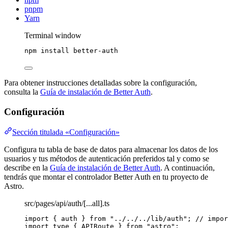
pnpm
Yarn
Terminal window
npm
install
better-auth
Para obtener instrucciones detalladas sobre la configuración,
consulta la
Guía de instalación de Better Auth
.
Configuración
Sección titulada «Configuración»
Configura tu tabla de base de datos para almacenar los datos de los
usuarios y tus métodos de autenticación preferidos tal y como se
describe en la
Guía de instalación de Better Auth
. A continuación,
tendrás que montar el controlador Better Auth en tu proyecto de
Astro.
src/pages/api/auth/[...all].ts
import
 { auth } 
from
"
../../../lib/auth
"
; 
// impor
import
type
 { APIRoute } 
from
"
astro
"
;