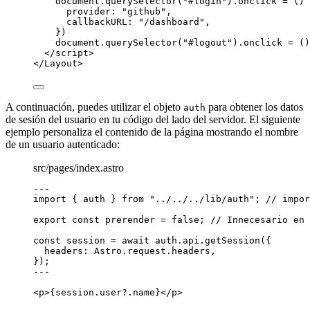
document
.
querySelector
(
"
#login
"
)
.
onclick
=
()
provider: 
"
github
"
,
callbackURL: 
"
/dashboard
"
,
})
document
.
querySelector
(
"
#logout
"
)
.
onclick
=
()
</
script
>
</
Layout
>
A continuación, puedes utilizar el objeto
para obtener los datos
auth
de sesión del usuario en tu código del lado del servidor. El siguiente
ejemplo personaliza el contenido de la página mostrando el nombre
de un usuario autenticado:
src/pages/index.astro
---
import
 { auth } 
from
"
../../../lib/auth
"
; 
// impor
export const 
prerender
 = 
false
; 
// Innecesario en 
const 
session
 = await 
auth
.
api
.
getSession
(
{
headers: 
Astro
.
request
.
headers
,
}
);
---
<
p
>
{
session
.
user
?.
name
}
</
p
>