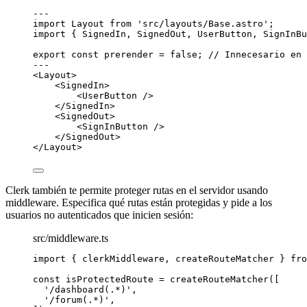
---
import
 Layout 
from
'
src/layouts/Base.astro
'
;
import
 { SignedIn, SignedOut, UserButton, SignInBu
export const 
prerender
 = 
false
; 
// Innecesario en 
---
<
Layout
>
<
SignedIn
>
<
UserButton
 />
</
SignedIn
>
<
SignedOut
>
<
SignInButton
 />
</
SignedOut
>
</
Layout
>
Clerk también te permite proteger rutas en el servidor usando
middleware. Especifica qué rutas están protegidas y pide a los
usuarios no autenticados que inicien sesión:
src/middleware.ts
import
 { clerkMiddleware, createRouteMatcher } 
fro
const 
isProtectedRoute
 = 
createRouteMatcher
([
'
/dashboard(.*)
'
,
'
/forum(.*)
'
,