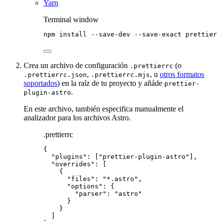
Yarn
Terminal window
npm
install
--save-dev
--save-exact
prettier
Crea un archivo de configuración
(o
.prettierrc
,
, u
otros formatos
.prettierrc.json
.prettierrc.mjs
soportados
) en la raíz de tu proyecto y añáde
prettier-
.
plugin-astro
En este archivo, también especifica manualmente el
analizador para los archivos Astro.
.prettierrc
{
"plugins"
: [
"
prettier-plugin-astro
"
],
"overrides"
: [
{
"files"
: 
"
*.astro
"
,
"options"
: {
"parser"
: 
"
astro
"
}
}
]