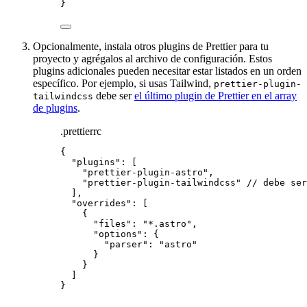
}
Opcionalmente, instala otros plugins de Prettier para tu
proyecto y agrégalos al archivo de configuración. Estos
plugins adicionales pueden necesitar estar listados en un orden
específico. Por ejemplo, si usas Tailwind,
prettier-plugin-
debe ser
el último plugin de Prettier en el array
tailwindcss
de plugins
.
.prettierrc
{
"plugins"
: [
"
prettier-plugin-astro
"
,
"
prettier-plugin-tailwindcss
"
// debe ser
],
"overrides"
: [
{
"files"
: 
"
*.astro
"
,
"options"
: {
"parser"
: 
"
astro
"
}
}
]
}