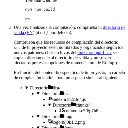
Terminal window
npm
run
build
Una vez finalizada la compilación, comprueba tu
directorio de
salida (EN)
(
por defecto).
dist/
Comprueba que los recursos de compilación del directorio
de tu proyecto estén nombrados y organizados según los
src
nuevos patrones. (Los archivos del
directorio
se
public/
copian directamente al directorio de salida y no se ven
afectados por estas opciones de nomenclatura de Rollup.)
En función del contenido específico de tu proyecto, tu carpeta
de compilación tendrá ahora un aspecto similar al siguiente:
Directorio
dist/
Directorio
js/
index-a1b2c3d4.js
Directorio
chunks/
common-e5f6g7h8.js
Directorio
img/
logo-i9j0k1l2.png
Directorio
fonts/