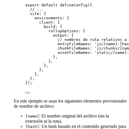
export
default
defineConfig
({
// ...
vite: {
environments: {
client: {
build: {
rollupOptions: {
output: {
// nombres de ruta relativos a
entryFileNames: 
'
js/[name]-[has
chunkFileNames: 
'
js/chunks/[nam
assetFileNames: 
'
static/[name]-
},
},
},
},
},
},
});
En este ejemplo se usan los siguientes elementos provisionales
de nombre de archivo:
: El nombre original del archivo (sin la
[name]
extensión ni la ruta).
: Un hash basado en el contenido generado para
[hash]