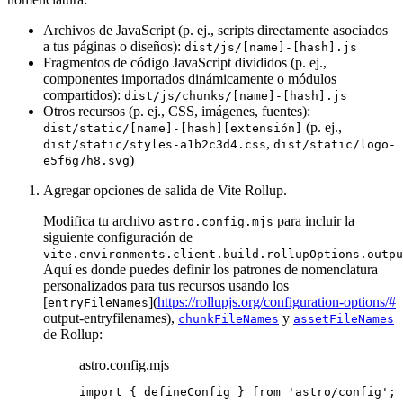
Archivos de JavaScript (p. ej., scripts directamente asociados
a tus páginas o diseños):
dist/js/[name]-[hash].js
Fragmentos de código JavaScript divididos (p. ej.,
componentes importados dinámicamente o módulos
compartidos):
dist/js/chunks/[name]-[hash].js
Otros recursos (p. ej., CSS, imágenes, fuentes):
(p. ej.,
dist/static/[name]-[hash][extensión]
,
dist/static/styles-a1b2c3d4.css
dist/static/logo-
)
e5f6g7h8.svg
Agregar opciones de salida de Vite Rollup.
Modifica tu archivo
para incluir la
astro.config.mjs
siguiente configuración de
vite.environments.client.build.rollupOptions.outpu
Aquí es donde puedes definir los patrones de nomenclatura
personalizados para tus recursos usando los
[
](
https://rollupjs.org/configuration-options/#
entryFileNames
output-entryfilenames),
y
chunkFileNames
assetFileNames
de Rollup:
astro.config.mjs
import
 { defineConfig } 
from
'
astro/config
'
;