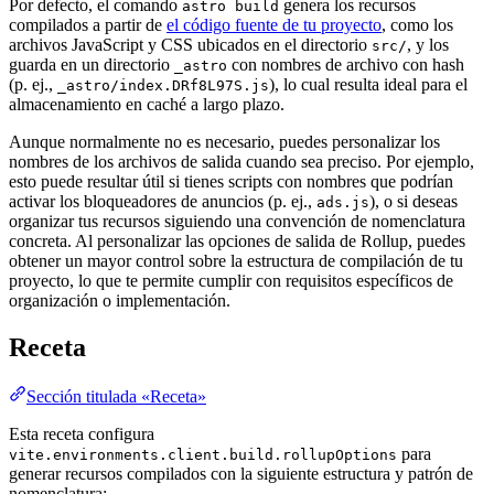
Por defecto, el comando
genera los recursos
astro build
compilados a partir de
el código fuente de tu proyecto
, como los
archivos JavaScript y CSS ubicados en el directorio
, y los
src/
guarda en un directorio
con nombres de archivo con hash
_astro
(p. ej.,
), lo cual resulta ideal para el
_astro/index.DRf8L97S.js
almacenamiento en caché a largo plazo.
Aunque normalmente no es necesario, puedes personalizar los
nombres de los archivos de salida cuando sea preciso. Por ejemplo,
esto puede resultar útil si tienes scripts con nombres que podrían
activar los bloqueadores de anuncios (p. ej.,
), o si deseas
ads.js
organizar tus recursos siguiendo una convención de nomenclatura
concreta. Al personalizar las opciones de salida de Rollup, puedes
obtener un mayor control sobre la estructura de compilación de tu
proyecto, lo que te permite cumplir con requisitos específicos de
organización o implementación.
Receta
Sección titulada «Receta»
Esta receta configura
para
vite.environments.client.build.rollupOptions
generar recursos compilados con la siguiente estructura y patrón de
nomenclatura: