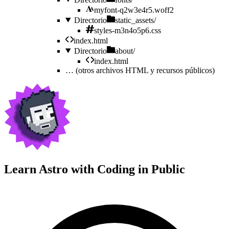
myfont-q2w3e4r5.woff2
Directorio
static_assets/
styles-m3n4o5p6.css
index.html
Directorio
about/
index.html
…
(otros archivos HTML y recursos públicos)
Learn Astro with
Coding in Public