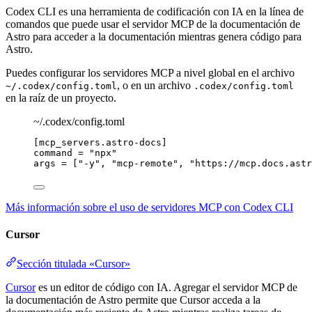
Codex CLI es una herramienta de codificación con IA en la línea de
comandos que puede usar el servidor MCP de la documentación de
Astro para acceder a la documentación mientras genera código para
Astro.
Puedes configurar los servidores MCP a nivel global en el archivo
, o en un archivo
~/.codex/config.toml
.codex/config.toml
en la raíz de un proyecto.
~/.codex/config.toml
[mcp_servers.astro-docs]
command
 = 
"
npx
"
args
 = [
"
-y
"
, 
"
mcp-remote
"
, 
"
https://mcp.docs.astr
Más información sobre el uso de servidores MCP con Codex CLI
Cursor
Sección titulada «Cursor»
Cursor
es un editor de código con IA. Agregar el servidor MCP de
la documentación de Astro permite que Cursor acceda a la