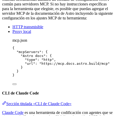
común para servidores MCP. Si no hay instrucciones específicas
para la herramienta que elegiste, es posible que puedas agregar el
servidor MCP de la documentación de Astro incluyendo la siguiente
configuración en los ajustes MCP de tu herramienta:
HTTP transmisible
Proxy local
mcp.json
{
"mcpServers"
: {
"Astro docs"
: {
"type"
: 
"
http
"
,
"url"
: 
"
https://mcp.docs.astro.build/mcp
"
}
}
}
CLI de Claude Code
Sección titulada «CLI de Claude Code»
Claude Code
es una herramienta de codificación con agentes que se