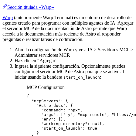
Sección titulada «Warp»
Warp
(anteriormente Warp Terminal) es un entorno de desarrollo de
agentes creado para programar con múltiples agentes de IA. Agregar
el servidor MCP de la documentación de Astro permite que Warp
acceda a la documentación más reciente de Astro al responder
preguntas o realizar tareas de codificación.
Abre la configuración de Warp y ve a IA > Servidores MCP >
Administrar servidores MCP.
Haz clic en “Agregar”.
Ingresa la siguiente configuración. Opcionalmente puedes
configurar el servidor MCP de Astro para que se active al
iniciar usando la bandera
:
start_on_launch
MCP Configuration
{
"mcpServers"
: {
"Astro docs"
: {
"command"
: 
"
npx
"
,
"args"
: [
"
-y
"
, 
"
mcp-remote
"
, 
"
https://m
"env"
: {},
"working_directory"
: 
null
,
"start_on_launch"
: 
true
}