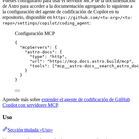
Puedes configurarlo para usar el servidor MCP de la documentación
de Astro para acceder a la documentación agregando lo siguiente a
la configuración del agente de codificación de Copilot en tu
repositorio, disponible en
https://github.com/<tu-org>/<tu-
:
repo>/settings/copilot/coding_agent
Configuración MCP
{
"mcpServers"
: {
"astro-docs"
: {
"type"
: 
"
http
"
,
"url"
: 
"
https://mcp.docs.astro.build/mcp
"
,
"tools"
: [
"
mcp__astro-docs__search_astro_doc
}
}
}
Aprende más sobre
extender el agente de codificación de GitHub
Copilot con servidores MCP
.
Uso
Sección titulada «Uso»