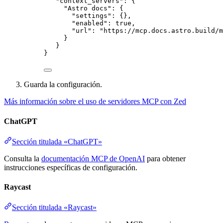
"context_servers"
: {
"Astro docs"
: {
"settings"
: {},
"enabled"
: 
true
,
"url"
: 
"
https://mcp.docs.astro.build/m
}
}
}
Guarda la configuración.
Más información sobre el uso de servidores MCP con Zed
ChatGPT
Sección titulada «ChatGPT»
Consulta la
documentación MCP de OpenAI
para obtener
instrucciones específicas de configuración.
Raycast
Sección titulada «Raycast»