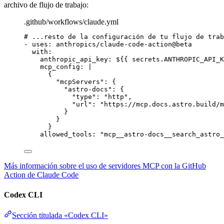
archivo de flujo de trabajo:
.github/workflows/claude.yml
# ...resto de la configuración de tu flujo de trab
- 
uses
: 
anthropics/claude-code-action@beta
with
:
anthropic_api_key
: 
${{ secrets.ANTHROPIC_API_K
mcp_config
: 
|
{
"mcpServers": {
"astro-docs": {
"type": "http",
"url": "https://mcp.docs.astro.build/m
}
}
}
allowed_tools
: 
"
mcp__astro-docs__search_astro_
Más información sobre el uso de servidores MCP con la GitHub
Action de Claude Code
Codex CLI
Sección titulada «Codex CLI»