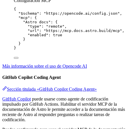
Configuración MCP
{
"$schema"
: 
"
https://opencode.ai/config.json
"
,
"mcp"
: {
"Astro docs"
: {
"type"
: 
"
remote
"
,
"url"
: 
"
https://mcp.docs.astro.build/mcp
"
,
"enabled"
: 
true
}
}
}
Más información sobre el uso de Opencode AI
GitHub Copilot Coding Agent
Sección titulada «GitHub Copilot Coding Agent»
GitHub Copilot
puede usarse como agente de codificación
impulsado por GitHub Actions. Habilitar el servidor MCP de la
documentación de Astro le permite acceder a la documentación más
reciente de Astro al responder preguntas o realizar tareas de
codificación.