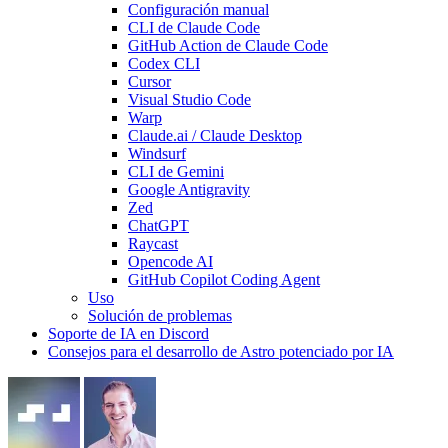
Configuración manual
CLI de Claude Code
GitHub Action de Claude Code
Codex CLI
Cursor
Visual Studio Code
Warp
Claude.ai / Claude Desktop
Windsurf
CLI de Gemini
Google Antigravity
Zed
ChatGPT
Raycast
Opencode AI
GitHub Copilot Coding Agent
Uso
Solución de problemas
Soporte de IA en Discord
Consejos para el desarrollo de Astro potenciado por IA