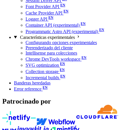
Session Driver API
Font Provider API
Cache Provider API
Logger API
Container API (experimental)
Programmatic Astro API (experimental)
Características experimentales
Configurando opciones experimentales
Prerenderizado del cliente
Intellisense para colecciones
Chrome DevTools workspace
SVG optimization
Collection storage
Incremental builds
Banderas heredadas
Error reference
Patrocinado por