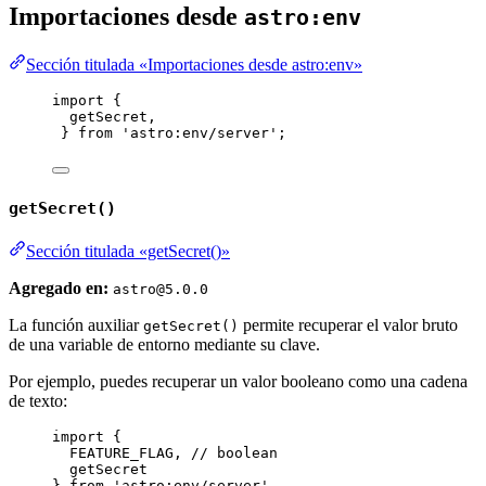
Importaciones desde
astro:env
Sección titulada «Importaciones desde astro:env»
import
 {
getSecret,
} 
from
'
astro:env/server
'
;
getSecret()
Sección titulada «getSecret()»
Agregado en:
astro@5.0.0
La función auxiliar
permite recuperar el valor bruto
getSecret()
de una variable de entorno mediante su clave.
Por ejemplo, puedes recuperar un valor booleano como una cadena
de texto:
import
 {
FEATURE_FLAG, 
// boolean
getSecret
} 
from
'
astro:env/server
'