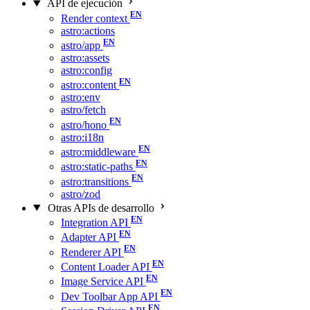
API de ejecución
Render context
astro:actions
astro/app
astro:assets
astro:config
astro:content
astro:env
astro/fetch
astro/hono
astro:i18n
astro:middleware
astro:static-paths
astro:transitions
astro/zod
Otras APIs de desarrollo
Integration API
Adapter API
Renderer API
Content Loader API
Image Service API
Dev Toolbar App API