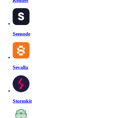
Render
Seenode
Sevalla
Stormkit