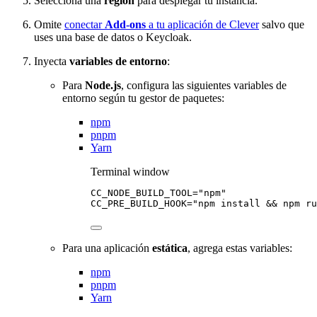
Selecciona una
región
para desplegar tu instancia.
Omite
conectar
Add-ons
a tu aplicación de Clever
salvo que
uses una base de datos o Keycloak.
Inyecta
variables de entorno
:
Para
Node.js
, configura las siguientes variables de
entorno según tu gestor de paquetes:
npm
pnpm
Yarn
Terminal window
CC_NODE_BUILD_TOOL
=
"
npm
"
CC_PRE_BUILD_HOOK
=
"
npm install && npm ru
Para una aplicación
estática
, agrega estas variables:
npm
pnpm
Yarn