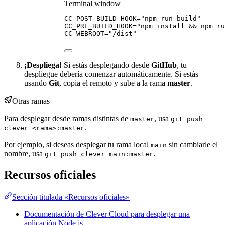
Terminal window
CC_POST_BUILD_HOOK
=
"
npm run build
"
CC_PRE_BUILD_HOOK
=
"
npm install && npm ru
CC_WEBROOT
=
"
/dist
"
¡Despliega!
Si estás desplegando desde
GitHub
, tu
despliegue debería comenzar automáticamente. Si estás
usando
Git
, copia el remoto y sube a la rama
master
.
Otras ramas
Para desplegar desde ramas distintas de
, usa
master
git push
.
clever <rama>:master
Por ejemplo, si deseas desplegar tu rama local
sin cambiarle el
main
nombre, usa
.
git push clever main:master
Recursos oficiales
Sección titulada «Recursos oficiales»
Documentación de Clever Cloud para desplegar una
aplicación Node.js