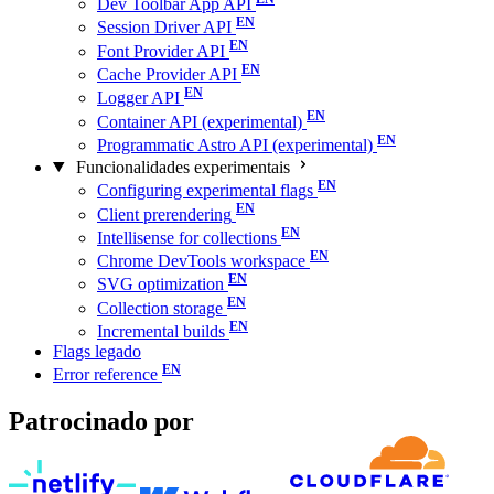
Dev Toolbar App API
Session Driver API
Font Provider API
Cache Provider API
Logger API
Container API (experimental)
Programmatic Astro API (experimental)
Funcionalidades experimentais
Configuring experimental flags
Client prerendering
Intellisense for collections
Chrome DevTools workspace
SVG optimization
Collection storage
Incremental builds
Flags legado
Error reference
Patrocinado por