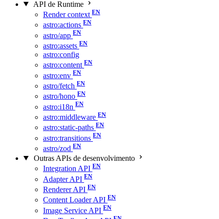
API de Runtime
Render context
astro:actions
astro/app
astro:assets
astro:config
astro:content
astro:env
astro/fetch
astro/hono
astro:i18n
astro:middleware
astro:static-paths
astro:transitions
astro/zod
Outras APIs de desenvolvimento
Integration API
Adapter API
Renderer API
Content Loader API
Image Service API