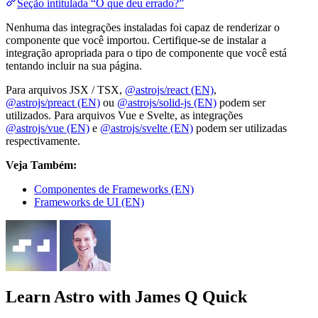
Seção intitulada “O que deu errado?”
Nenhuma das integrações instaladas foi capaz de renderizar o
componente que você importou. Certifique-se de instalar a
integração apropriada para o tipo de componente que você está
tentando incluir na sua página.
Para arquivos JSX / TSX,
@astrojs/react (EN)
,
@astrojs/preact (EN)
ou
@astrojs/solid-js (EN)
podem ser
utilizados. Para arquivos Vue e Svelte, as integrações
@astrojs/vue (EN)
e
@astrojs/svelte (EN)
podem ser utilizadas
respectivamente.
Veja Também:
Componentes de Frameworks (EN)
Frameworks de UI (EN)
Learn Astro
with James Q Quick