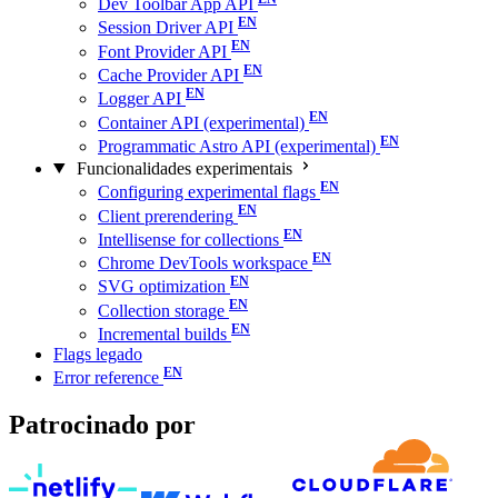
Dev Toolbar App API
Session Driver API
Font Provider API
Cache Provider API
Logger API
Container API (experimental)
Programmatic Astro API (experimental)
Funcionalidades experimentais
Configuring experimental flags
Client prerendering
Intellisense for collections
Chrome DevTools workspace
SVG optimization
Collection storage
Incremental builds
Flags legado
Error reference
Patrocinado por