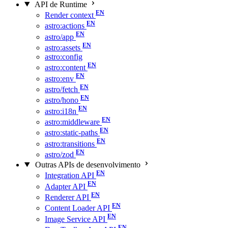
API de Runtime
Render context
astro:actions
astro/app
astro:assets
astro:config
astro:content
astro:env
astro/fetch
astro/hono
astro:i18n
astro:middleware
astro:static-paths
astro:transitions
astro/zod
Outras APIs de desenvolvimento
Integration API
Adapter API
Renderer API
Content Loader API
Image Service API