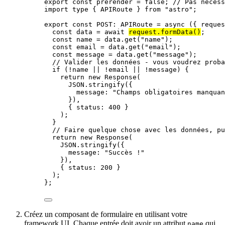
export const 
prerender
 = 
false
; 
// Pas nécess
import
type
 { APIRoute } 
from
"
astro
"
;
export const 
POST
:
APIRoute
 = async 
(
{ 
reques
const 
data
 = await 
request
.
formData
()
;
const 
name
 = 
data
.
get
(
"
name
"
)
;
const 
email
 = 
data
.
get
(
"
email
"
)
;
const 
message
 = 
data
.
get
(
"
message
"
)
;
// Valider les données - vous voudrez proba
if 
(
!
name
 || !
email
 || !
message)
 {
return 
new
Response
(
JSON
.
stringify
(
{
message: 
"
Champs obligatoires manquan
}
)
,
{ status: 
400
 }
)
;
}
// Faire quelque chose avec les données, pu
return 
new
Response
(
JSON
.
stringify
(
{
message: 
"
Succès !
"
}
)
,
{ status: 
200
 }
)
;
}
;
Créez un composant de formulaire en utilisant votre
framework UI. Chaque entrée doit avoir un attribut
qui
name