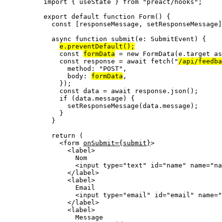
import
 { useState } 
from
"
preact/hooks
"
;
export
default
function
Form
()
 {
const [
responseMessage
,
setResponseMessage
]
async
function
submit
(
e
:
SubmitEvent
)
 {
e
.
preventDefault
();
const 
formData
 = 
new
FormData
(e
.
target
 as
const 
response
 = await 
fetch
(
"
/api/feedba
method: 
"
POST
"
,
body: 
formData
,
}
);
const 
data
 = await 
response
.
json
();
if
 (data
.
message
) {
setResponseMessage
(data
.
message
);
}
}
return
 (
<
form
onSubmit
=
{
submit
}
>
<
label
>
Nom
<
input
type
=
"
text
"
id
=
"
name
"
name
=
"
na
</
label
>
<
label
>
Email
<
input
type
=
"
email
"
id
=
"
email
"
name
=
"
</
label
>
<
label
>
Message