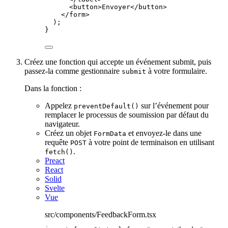
<
button
>
Envoyer
</
button
>
</
form
>
);
}
Créez une fonction qui accepte un événement submit, puis
passez-la comme gestionnaire
à votre formulaire.
submit
Dans la fonction :
Appelez
sur l’événement pour
preventDefault()
remplacer le processus de soumission par défaut du
navigateur.
Créez un objet
et envoyez-le dans une
FormData
requête
à votre point de terminaison en utilisant
POST
.
fetch()
Preact
React
Solid
Svelte
Vue
src/components/FeedbackForm.tsx