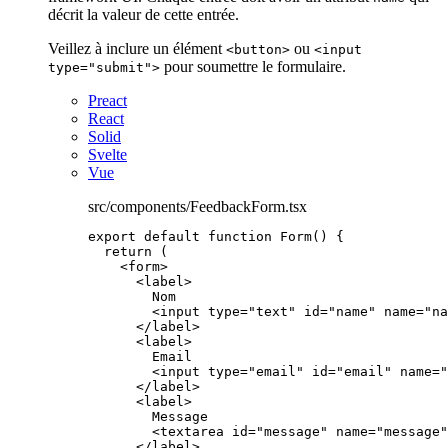
décrit la valeur de cette entrée.
Veillez à inclure un élément
ou
<button>
<input
pour soumettre le formulaire.
type="submit">
Preact
React
Solid
Svelte
Vue
src/components/FeedbackForm.tsx
export
default
function
Form
()
 {
return
 (
<
form
>
<
label
>
Nom
<
input
type
=
"
text
"
id
=
"
name
"
name
=
"
na
</
label
>
<
label
>
Email
<
input
type
=
"
email
"
id
=
"
email
"
name
=
"
</
label
>
<
label
>
Message
<
textarea
id
=
"
message
"
name
=
"
message
"
</
label
>