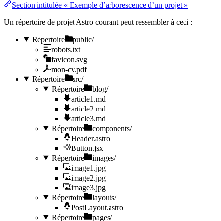
Section intitulée « Exemple d’arborescence d’un projet »
Un répertoire de projet Astro courant peut ressembler à ceci :
Répertoire
public/
robots.txt
favicon.svg
mon-cv.pdf
Répertoire
src/
Répertoire
blog/
article1.md
article2.md
article3.md
Répertoire
components/
Header.astro
Button.jsx
Répertoire
images/
image1.jpg
image2.jpg
image3.jpg
Répertoire
layouts/
PostLayout.astro
Répertoire
pages/