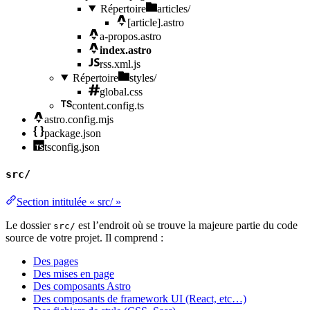
Répertoire
articles/
[article].astro
a-propos.astro
index.astro
rss.xml.js
Répertoire
styles/
global.css
content.config.ts
astro.config.mjs
package.json
tsconfig.json
src/
Section intitulée « src/ »
Le dossier
est l’endroit où se trouve la majeure partie du code
src/
source de votre projet. Il comprend :
Des pages
Des mises en page
Des composants Astro
Des composants de framework UI (React, etc…)