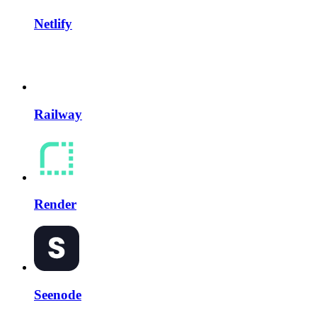
Netlify
Railway
Render
Seenode