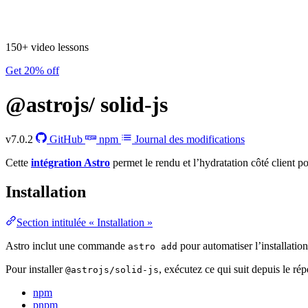
150+ video lessons
Get 20% off
@astrojs/
solid-js
v7.0.2
GitHub
npm
Journal des modifications
Cette
intégration Astro
permet le rendu et l’hydratation côté client
Installation
Section intitulée « Installation »
Astro inclut une commande
pour automatiser l’installatio
astro add
Pour installer
, exécutez ce qui suit depuis le répe
@astrojs/solid-js
npm
pnpm