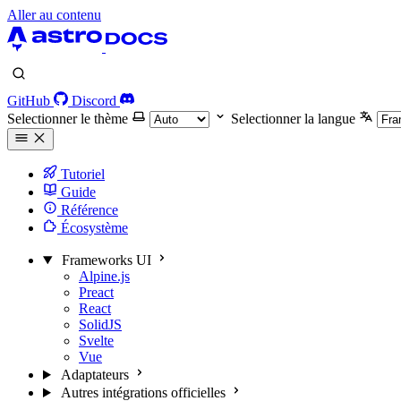
Aller au contenu
GitHub
Discord
Selectionner le thème
Selectionner la langue
Tutoriel
Guide
Référence
Écosystème
Frameworks UI
Alpine.js
Preact
React
SolidJS
Svelte
Vue
Adaptateurs
Autres intégrations officielles