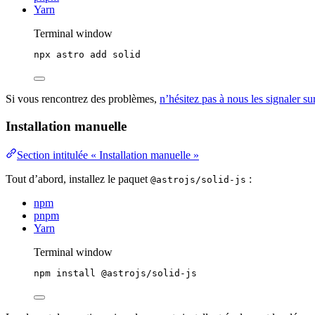
Yarn
Terminal window
npx
astro
add
solid
Si vous rencontrez des problèmes,
n’hésitez pas à nous les signaler s
Installation manuelle
Section intitulée « Installation manuelle »
Tout d’abord, installez le paquet
:
@astrojs/solid-js
npm
pnpm
Yarn
Terminal window
npm
install
@astrojs/solid-js