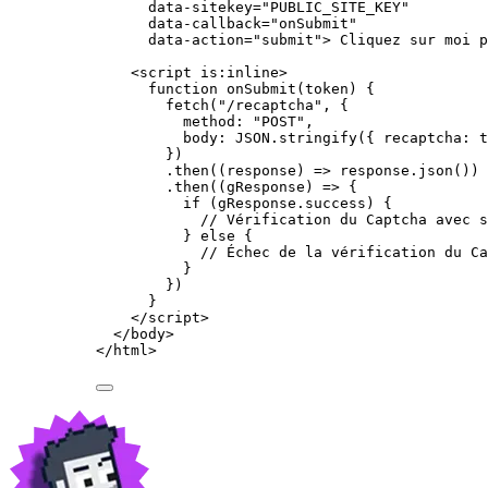
data-sitekey
=
"
PUBLIC_SITE_KEY
"
data-callback
=
"
onSubmit
"
data-action
=
"
submit
"
>
 Cliquez sur moi p
<
script
is:inline
>
function
onSubmit
(
token
)
 {
fetch
(
"
/recaptcha
"
,
 {
method: 
"
POST
"
,
body: 
JSON
.
stringify
({ recaptcha: 
t
})
.
then
(
(
response
)
=>
response
.
json
())
.
then
(
(
gResponse
)
=>
 {
if
 (
gResponse
.
success
) {
// Vérification du Captcha avec s
} 
else
 {
// Échec de la vérification du Ca
}
})
}
</
script
>
</
body
>
</
html
>