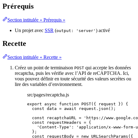
Prérequis
Section intitulée « Prérequis »
Un projet avec
SSR
(
) activé
output: 'server'
Recette
Section intitulée « Recette »
Créez un point de terminaison
qui accepte les données
POST
recaptcha, puis les vérifie avec l’API de reCAPTCHA. Ici,
vous pouvez définir en toute sécurité des valeurs secrètes ou
lire des variables d’environnement.
src/pages/recaptcha.js
export
async
function
POST
(
{ 
request
 }
)
 {
const 
data
 = await 
request
.
json
();
const 
recaptchaURL
 = 
'
https://www.google.co
const 
requestHeaders
 = {
'
Content-Type
'
: 
'
application/x-www-form-u
}
;
const 
requestBody
 = 
new
URLSearchParams
(
{