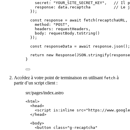
secret: 
"
YOUR_SITE_SECRET_KEY
"
,
// Il p
response: 
data
.
recaptcha
// Le j
}
);
const 
response
 = await 
fetch
(
recaptchaURL
,
 
method: 
"
POST
"
,
headers: 
requestHeaders
,
body: 
requestBody
.
toString
()
}
);
const 
responseData
 = await 
response
.
json
();
return
new
Response
(
JSON
.
stringify
(
response
}
Accédez à votre point de terminaison en utilisant
à
fetch
partir d’un script client :
src/pages/index.astro
<
html
>
<
head
>
<
script
is:inline
src
=
"
https://www.google
</
head
>
<
body
>
<
button
class
=
"
g-recaptcha
"