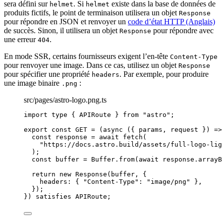
sera défini sur
. Si
existe dans la base de données de
helmet
helmet
produits fictifs, le point de terminaison utilisera un objet
Response
pour répondre en JSON et renvoyer un
code d’état HTTP (Anglais)
de succès. Sinon, il utilisera un objet
pour répondre avec
Response
une erreur
.
404
En mode SSR, certains fournisseurs exigent l’en-tête
Content-Type
pour renvoyer une image. Dans ce cas, utilisez un objet
Response
pour spécifier une propriété
. Par exemple, pour produire
headers
une image binaire
:
.png
src/pages/astro-logo.png.ts
import
type
 { APIRoute } 
from
"
astro
"
;
export const 
GET
 = 
(
async 
(
{ 
params
, 
request
 }
)
 =>
const 
response
 = await 
fetch
(
"
https://docs.astro.build/assets/full-logo-lig
)
;
const 
buffer
 = 
Buffer
.
from
(
await 
response
.
arrayB
return 
new
Response
(buffer
, {
headers: { 
"
Content-Type
"
: 
"
image/png
"
 },
}
)
;
}
)
 satisfies 
APIRoute
;