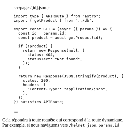
src/pages/[id].json.js
import
type
 { APIRoute } 
from
"
astro
"
;
import
 { getProduct } 
from
"
../db
"
;
export const 
GET
 = 
(
async 
(
{ 
params
 }
)
 => {
const 
id
 = 
params
.
id
;
const 
product
 = await 
getProduct
(
id
)
;
if 
(
!
product
)
 {
return 
new
Response
(
null
, {
status: 
404
,
statusText: 
"
Not found
"
,
}
)
;
}
return 
new
Response
(
JSON
.
stringify
(
product
)
, {
status: 
200
,
headers: {
"
Content-Type
"
: 
"
application/json
"
,
},
}
)
;
}
)
 satisfies 
APIRoute
;
Cela répondra à toute requête qui correspond à la route dynamique.
Par exemple, si nous naviguons vers
,
/helmet.json
params.id