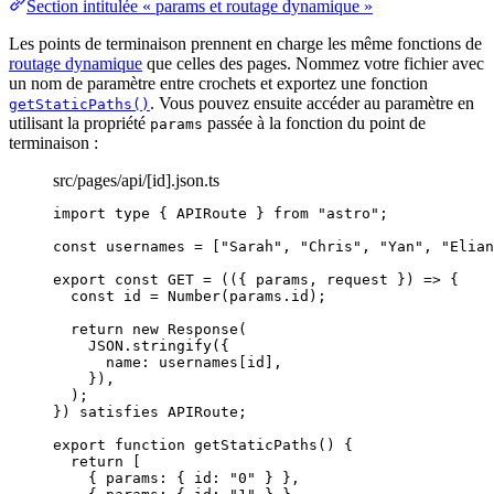
Section intitulée « params et routage dynamique »
Les points de terminaison prennent en charge les même fonctions de
routage dynamique
que celles des pages. Nommez votre fichier avec
un nom de paramètre entre crochets et exportez une fonction
. Vous pouvez ensuite accéder au paramètre en
getStaticPaths()
utilisant la propriété
passée à la fonction du point de
params
terminaison :
src/pages/api/[id].json.ts
import
type
 { APIRoute } 
from
"
astro
"
;
const 
usernames
 =
 [
"
Sarah
"
, 
"
Chris
"
, 
"
Yan
"
, 
"
Elian
export const 
GET
 = 
(
(
{ 
params
, 
request
 }
)
 => {
const 
id
 = 
Number
(params
.
id
)
;
return 
new
Response
(
JSON
.
stringify
(
{
name: 
usernames[id]
,
}
)
,
)
;
}
)
 satisfies 
APIRoute
;
export
function
getStaticPaths
()
 {
return
 [
{ params: { id: 
"
0
"
 } }
,