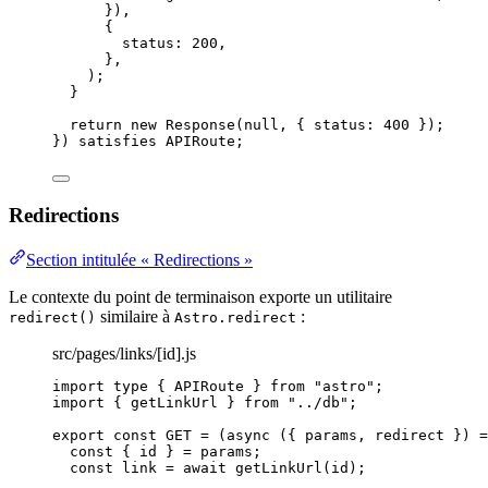
}
)
,
{
status: 
200
,
},
)
;
}
return 
new
Response
(
null
, { status: 
400
 }
)
;
}
)
 satisfies 
APIRoute
;
Redirections
Section intitulée « Redirections »
Le contexte du point de terminaison exporte un utilitaire
similaire à
:
redirect()
Astro.redirect
src/pages/links/[id].js
import
type
 { APIRoute } 
from
"
astro
"
;
import
 { getLinkUrl } 
from
"
../db
"
;
export const 
GET
 = 
(
async 
(
{ 
params
, 
redirect
 }
)
 =
const { 
id
 } = 
params
;
const 
link
 = await 
getLinkUrl
(
id
)
;