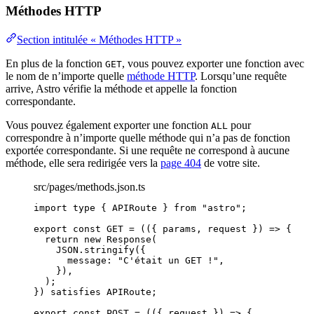
Méthodes HTTP
Section intitulée « Méthodes HTTP »
En plus de la fonction
, vous pouvez exporter une fonction avec
GET
le nom de n’importe quelle
méthode HTTP
. Lorsqu’une requête
arrive, Astro vérifie la méthode et appelle la fonction
correspondante.
Vous pouvez également exporter une fonction
pour
ALL
correspondre à n’importe quelle méthode qui n’a pas de fonction
exportée correspondante. Si une requête ne correspond à aucune
méthode, elle sera redirigée vers la
page 404
de votre site.
src/pages/methods.json.ts
import
type
 { APIRoute } 
from
"
astro
"
;
export const 
GET
 = 
(
(
{ 
params
, 
request
 }
)
 => {
return 
new
Response
(
JSON
.
stringify
(
{
message: 
"
C'était un GET !
"
,
}
)
,
)
;
}
)
 satisfies 
APIRoute
;
export const 
POST
 = 
(
(
{ 
request
 }
)
 => {