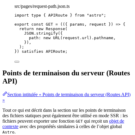
src/pages/request-path.json.ts
import
type
 { APIRoute } 
from
"
astro
"
;
export const 
GET
 = 
(
(
{ 
params
, 
request
 }
)
 => {
return 
new
Response
(
JSON
.
stringify
(
{
path: 
new
URL
(request
.
url
)
.
pathname
,
}
)
,
)
;
}
)
 satisfies 
APIRoute
;
Points de terminaison du serveur (Routes
API)
Section intitulée « Points de terminaison du serveur (Routes API)
»
Tout ce qui est décrit dans la section sur les points de terminaison
des fichiers statiques peut également être utilisé en mode SSR : les
fichiers peuvent exporter une fonction
qui reçoit un
objet de
GET
contexte
avec des propriétés similaires à celles de l’objet global
.
Astro