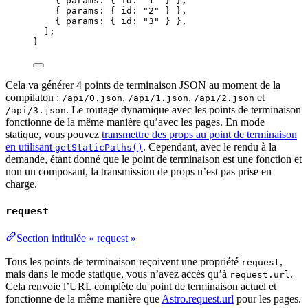
{ params: { id: 
"
1
"
 } }
,
{ params: { id: 
"
2
"
 } }
,
{ params: { id: 
"
3
"
 } }
,
];
}
Cela va générer 4 points de terminaison JSON au moment de la
compilaton :
,
,
et
/api/0.json
/api/1.json
/api/2.json
. Le routage dynamique avec les points de terminaison
/api/3.json
fonctionne de la même manière qu’avec les pages. En mode
statique, vous pouvez
transmettre des props au point de terminaison
en utilisant
. Cependant, avec le rendu à la
getStaticPaths()
demande, étant donné que le point de terminaison est une fonction et
non un composant, la transmission de props n’est pas prise en
charge.
request
Section intitulée « request »
Tous les points de terminaison reçoivent une propriété
,
request
mais dans le mode statique, vous n’avez accès qu’à
.
request.url
Cela renvoie l’URL complète du point de terminaison actuel et
fonctionne de la même manière que
Astro.request.url
pour les pages.