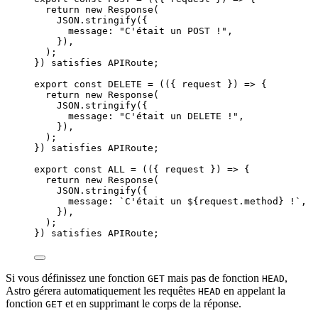
return 
new
Response
(
JSON
.
stringify
(
{
message: 
"
C'était un POST !
"
,
}
)
,
)
;
}
)
 satisfies 
APIRoute
;
export const 
DELETE
 = 
(
(
{ 
request
 }
)
 => {
return 
new
Response
(
JSON
.
stringify
(
{
message: 
"
C'était un DELETE !
"
,
}
)
,
)
;
}
)
 satisfies 
APIRoute
;
export const 
ALL
 = 
(
(
{ 
request
 }
)
 => {
return 
new
Response
(
JSON
.
stringify
(
{
message: 
`
C'était un 
${
request
.
method
}
 !
`
,
}
)
,
)
;
}
)
 satisfies 
APIRoute
;
Si vous définissez une fonction
mais pas de fonction
,
GET
HEAD
Astro gérera automatiquement les requêtes
en appelant la
HEAD
fonction
et en supprimant le corps de la réponse.
GET