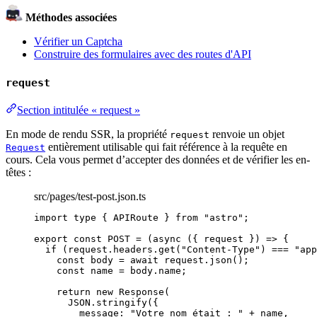
Méthodes associées
Vérifier un Captcha
Construire des formulaires avec des routes d'API
request
Section intitulée « request »
En mode de rendu SSR, la propriété
renvoie un objet
request
entièrement utilisable qui fait référence à la requête en
Request
cours. Cela vous permet d’accepter des données et de vérifier les en-
têtes :
src/pages/test-post.json.ts
import
type
 { APIRoute } 
from
"
astro
"
;
export const 
POST
 = 
(
async 
(
{ 
request
 }
)
 => {
if 
(request
.
headers
.
get
(
"
Content-Type
"
)
 === 
"
app
const 
body
 = await 
request
.
json
()
;
const 
name
 = 
body
.
name
;
return 
new
Response
(
JSON
.
stringify
(
{
message: 
"
Votre nom était : 
"
 + 
name
,