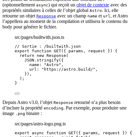
(optionnellement
) qui reçoit un
objet de contexte
avec des
async
propriétés similaires à celles de l’objet global
. Ici, elle
Astro
retourne un objet
avec un champ
et
, et Astro
Response
name
url
l’appellera au moment de la compilation et utilisera le contenu du
body pour générer le fichier.
src/pages/builtwith.json.ts
// Sortie : /builtwith.json
export
function
GET
(
{ 
params
,
request
 }
)
 {
return
new
Response
(
JSON
.
stringify
({
name: 
"
Astro
"
,
url: 
"
https://astro.build/
"
,
})
,
);
}
Depuis Astro v3.0, l’objet
retourné n’a plus besoin
Response
d’inclure la propriété
. Par exemple, pour produire une
encoding
image
binaire :
.png
src/pages/astro-logo.png.ts
export
async
function
GET
(
{ 
params
,
request
 }
)
 {