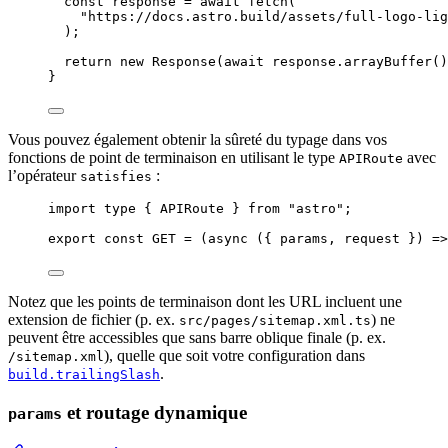
const 
response
 = await 
fetch
(
"
https://docs.astro.build/assets/full-logo-lig
);
return
new
Response
(
await
 response
.
arrayBuffer
()
}
Vous pouvez également obtenir la sûreté du typage dans vos
fonctions de point de terminaison en utilisant le type
avec
APIRoute
l’opérateur
:
satisfies
import
type
 { APIRoute } 
from
"
astro
"
;
export const 
GET
 = 
(
async 
(
{ 
params
, 
request
 }
)
 =>
Notez que les points de terminaison dont les URL incluent une
extension de fichier (p. ex.
) ne
src/pages/sitemap.xml.ts
peuvent être accessibles que sans barre oblique finale (p. ex.
), quelle que soit votre configuration dans
/sitemap.xml
.
build.trailingSlash
et routage dynamique
params