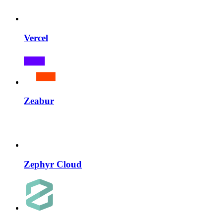
Vercel
Zeabur
Zephyr Cloud