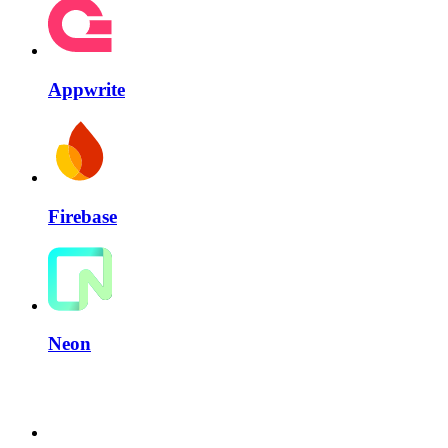
Appwrite
Firebase
Neon