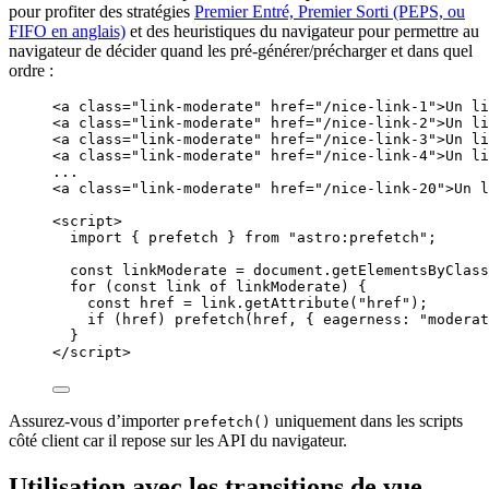
pour profiter des stratégies
Premier Entré, Premier Sorti (PEPS, ou
FIFO en anglais)
et des heuristiques du navigateur pour permettre au
navigateur de décider quand les pré-générer/précharger et dans quel
ordre :
<
a
class
=
"
link-moderate
"
href
=
"
/nice-link-1
"
>
Un li
<
a
class
=
"
link-moderate
"
href
=
"
/nice-link-2
"
>
Un li
<
a
class
=
"
link-moderate
"
href
=
"
/nice-link-3
"
>
Un li
<
a
class
=
"
link-moderate
"
href
=
"
/nice-link-4
"
>
Un li
...
<
a
class
=
"
link-moderate
"
href
=
"
/nice-link-20
"
>
Un l
<
script
>
import
 { prefetch } 
from
"
astro:prefetch
"
;
const 
linkModerate
 = 
document
.
getElementsByClass
for
 (
const 
link
of
linkModerate
) {
const 
href
 = 
link
.
getAttribute
(
"
href
"
);
if
 (
href
) 
prefetch
(
href
, { eagerness: 
"
moderat
}
</
script
>
Assurez-vous d’importer
uniquement dans les scripts
prefetch()
côté client car il repose sur les API du navigateur.
Utilisation avec les transitions de vue