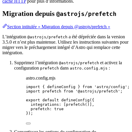
cache HTTP
pour plus d’informations.
Migration depuis
@astrojs/prefetch
Section intitulée « Migration depuis @astrojs/prefetch »
L’intégration
a été dépréciée dans la version
@astrojs/prefetch
3.5.0 et n’est plus maintenue. Utilisez les instructions suivantes pour
migrer vers le préchargement intégré d’Astro qui remplace cette
intégration.
Supprimez l’intégration
et activez la
@astrojs/prefetch
configuration
dans
:
prefetch
astro.config.mjs
astro.config.mjs
import
 { defineConfig } 
from
'
astro/config
'
;
import
 prefetch 
from
'
@astrojs/prefetch
'
;
export
default
defineConfig
({
integrations: [
prefetch
()],
prefetch: 
true
});
Convertissez les options de configuration de