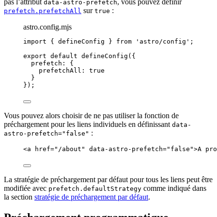
pas l’attribut
, vous pouvez définir
data-astro-prefetch
sur
:
prefetch.prefetchAll
true
astro.config.mjs
import
 { defineConfig } 
from
'
astro/config
'
;
export
default
defineConfig
({
prefetch: {
prefetchAll: 
true
}
});
Vous pouvez alors choisir de ne pas utiliser la fonction de
préchargement pour les liens individuels en définissant
data-
:
astro-prefetch="false"
<
a
href
=
"
/about
"
data-astro-prefetch
=
"
false
"
>
A pro
La stratégie de préchargement par défaut pour tous les liens peut être
modifiée avec
comme indiqué dans
prefetch.defaultStrategy
la section
stratégie de préchargement par défaut
.