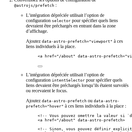
:
@astrojs/prefetch
L’intégration dépréciée utilisait l’option de
configuration
pour spécifier quels liens
selector
devraient être préchargés en entrant dans la zone
d’affichage.
Ajoutez
à ces
data-astro-prefetch="viewport"
liens individuels à la place.
<
a
href
=
"
/about
"
data-astro-prefetch
=
"
vi
L’intégration dépréciée utilisait l’option de
configuration
pour spécifier quels
intentSelector
liens devaient être préchargés lorsqu’ils étaient survolés
ou recevaient le focus.
Ajoutez
ou
data-astro-prefetch
data-astro-
à ces liens individuels à la place :
prefetch="hover"
<!-- Vous pouvez omettre la valeur si `d
<
a
href
=
"
/about
"
data-astro-prefetch
>
<!-- Sinon, vous pouvez définir explicit