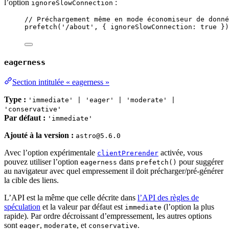
l’option
:
ignoreSlowConnection
// Préchargement même en mode économiseur de donné
prefetch
(
'
/about
'
, { ignoreSlowConnection: 
true
 })
eagerness
Section intitulée « eagerness »
Type :
'immediate' | 'eager' | 'moderate' |
'conservative'
Par défaut :
'immediate'
Ajouté à la version :
astro@5.6.0
Avec l’option expérimentale
activée, vous
clientPrerender
pouvez utiliser l’option
dans
pour suggérer
eagerness
prefetch()
au navigateur avec quel empressement il doit précharger/pré-générer
la cible des liens.
L’API est la même que celle décrite dans
l’API des règles de
spéculation
et la valeur par défaut est
(l’option la plus
immediate
rapide). Par ordre décroissant d’empressement, les autres options
sont
,
, et
.
eager
moderate
conservative