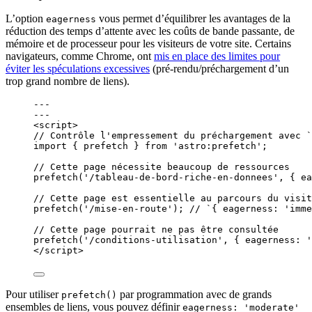
L’option
vous permet d’équilibrer les avantages de la
eagerness
réduction des temps d’attente avec les coûts de bande passante, de
mémoire et de processeur pour les visiteurs de votre site. Certains
navigateurs, comme Chrome, ont
mis en place des limites pour
éviter les spéculations excessives
(pré-rendu/préchargement d’un
trop grand nombre de liens).
---
---
<
script
>
// Contrôle l'empressement du préchargement avec `
import
 { prefetch } 
from
'
astro:prefetch
'
;
// Cette page nécessite beaucoup de ressources
prefetch
(
'
/tableau-de-bord-riche-en-donnees
'
, { ea
// Cette page est essentielle au parcours du visit
prefetch
(
'
/mise-en-route
'
); 
// `{ eagerness: 'imme
// Cette page pourrait ne pas être consultée
prefetch
(
'
/conditions-utilisation
'
, { eagerness: 
'
</
script
>
Pour utiliser
par programmation avec de grands
prefetch()
ensembles de liens, vous pouvez définir
eagerness: 'moderate'