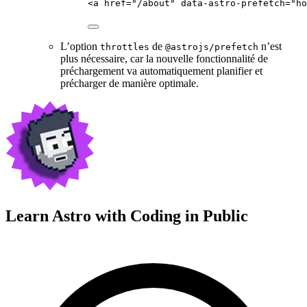
<
a
href
=
"
/about
"
data-astro-prefetch
=
"
ho
L’option
de
n’est
throttles
@astrojs/prefetch
plus nécessaire, car la nouvelle fonctionnalité de
préchargement va automatiquement planifier et
précharger de manière optimale.
Learn Astro with
Coding in Public