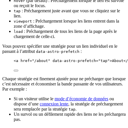
(par défaut) : Préchargement lorsque le lien est survolé
hover
ou reçoit le focus.
: Préchargement juste avant que vous ne cliquiez sur le
tap
lien.
: Préchargement lorsque les liens entrent dans la
viewport
zone d’affichage.
: Préchargement de tous les liens de la page après le
load
chargement de celle-ci.
Vous pouvez spécifier une stratégie pour un lien individuel en le
passant à l’attribut
:
data-astro-prefetch
<
a
href
=
"
/about
"
data-astro-prefetch
=
"
tap
"
>
About
</
Chaque stratégie est finement ajustée pour ne précharger que lorsque
c’est nécessaire et économiser la bande passante de vos utilisateurs.
Par exemple :
Si un visiteur utilise le
mode d’économie de données
ou
dispose d’une
connexion lente
, la stratégie de préchargement
sera remplacée par la stratégie
.
tap
Un survol ou un défilement rapide des liens ne les préchargera
pas.