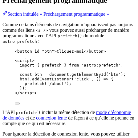
Préchargement programmatique
Section intitulée « Préchargement programmatique »
Comme certains éléments de navigation n’apparaissent pas toujours
comme des liens
vous pouvez aussi précharger de manière
<a />
programmatique avec l’API
du module
prefetch()
:
astro:prefetch
<
button
id
=
"
btn
"
>
Cliquez-moi
</
button
>
<
script
>
import
 { prefetch } 
from
'
astro:prefetch
'
;
const 
btn
 = 
document
.
getElementById
(
'
btn
'
);
btn
?.
addEventListener
(
'
click
'
, 
()
=>
 {
prefetch
(
'
/about
'
);
});
</
script
>
L’API
inclut la même détection de
mode d’économie
prefetch()
de données
et de
connexion lente
de façon à ce qu’elle ne prenne en
compte que ce qui est nécessaire.
Pour ignorer la détection de connexion lente, vous pouvez utiliser