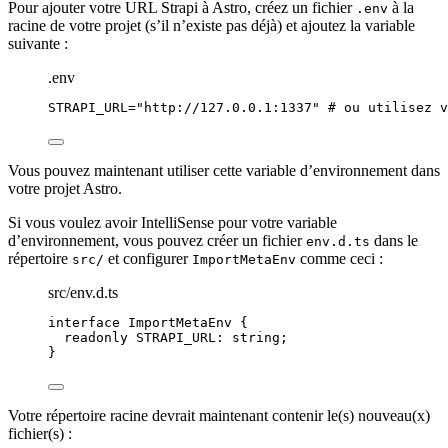
Pour ajouter votre URL Strapi à Astro, créez un fichier
à la
.env
racine de votre projet (s’il n’existe pas déjà) et ajoutez la variable
suivante :
.env
STRAPI_URL
=
"
http://127.0.0.1:1337
"
# ou utilisez v
Vous pouvez maintenant utiliser cette variable d’environnement dans
votre projet Astro.
Si vous voulez avoir IntelliSense pour votre variable
d’environnement, vous pouvez créer un fichier
dans le
env.d.ts
répertoire
et configurer
comme ceci :
src/
ImportMetaEnv
src/env.d.ts
interface
 ImportMetaEnv {
readonly
 STRAPI_URL
:
string
;
}
Votre répertoire racine devrait maintenant contenir le(s) nouveau(x)
fichier(s) :