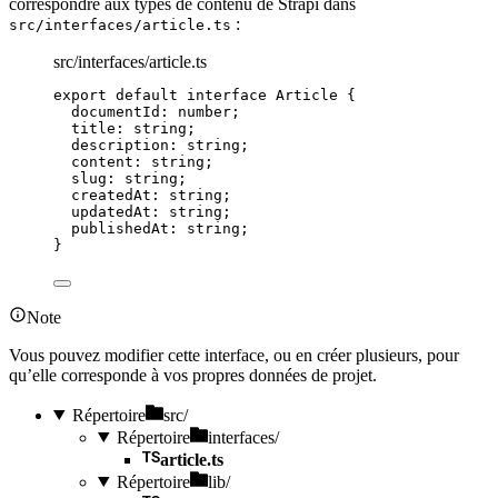
correspondre aux types de contenu de Strapi dans
:
src/interfaces/article.ts
src/interfaces/article.ts
export
default
interface
 Article {
documentId
:
number
;
title
:
string
;
description
:
string
;
content
:
string
;
slug
:
string
;
createdAt
:
string
;
updatedAt
:
string
;
publishedAt
:
string
;
}
Note
Vous pouvez modifier cette interface, ou en créer plusieurs, pour
qu’elle corresponde à vos propres données de projet.
Répertoire
src/
Répertoire
interfaces/
article.ts
Répertoire
lib/