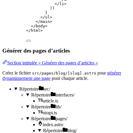
</
li
>
))
}
</
ul
>
</
main
>
</
body
>
</
html
>
Générer des pages d’articles
Section intitulée « Générer des pages d’articles »
Créez le fichier
pour
générer
src/pages/blog/[slug].astro
dynamiquement une page
pour chaque article.
Répertoire
src/
Répertoire
interfaces/
article.ts
Répertoire
lib/
strapi.ts
Répertoire
pages/
index.astro
Répertoire
blog/