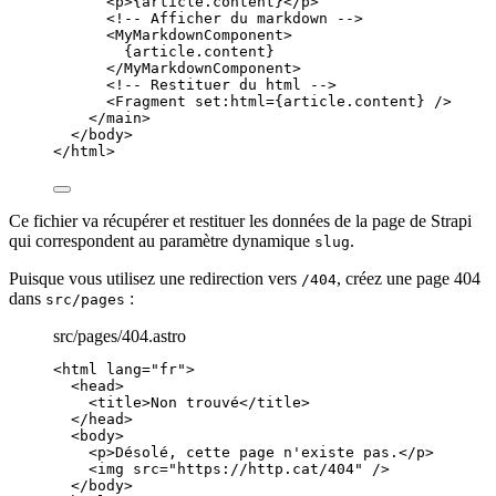
<
p
>
{
article
.
content
}
</
p
>
<!-- Afficher du markdown -->
<
MyMarkdownComponent
>
{
article
.
content
}
</
MyMarkdownComponent
>
<!-- Restituer du html -->
<
Fragment
set:html
=
{
article
.
content
}
 />
</
main
>
</
body
>
</
html
>
Ce fichier va récupérer et restituer les données de la page de Strapi
qui correspondent au paramètre dynamique
.
slug
Puisque vous utilisez une redirection vers
, créez une page 404
/404
dans
:
src/pages
src/pages/404.astro
<
html
lang
=
"
fr
"
>
<
head
>
<
title
>
Non trouvé
</
title
>
</
head
>
<
body
>
<
p
>
Désolé, cette page n'existe pas.
</
p
>
<
img
src
=
"
https://http.cat/404
"
 />
</
body
>