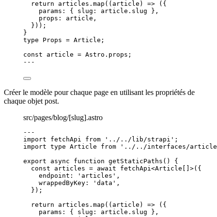
return
 articles
.
map
(
(
article
)
=>
 ({
params: { slug: article
.
slug
 }
,
props: article
,
}));
}
type
 Props 
=
Article
;
const 
article
 = 
Astro
.
props
;
---
Créer le modèle pour chaque page en utilisant les propriétés de
chaque objet post.
src/pages/blog/[slug].astro
---
import
 fetchApi 
from
'
../../lib/strapi
'
;
import
type
 Article 
from
'
../../interfaces/article
export
async
function
getStaticPaths
()
 {
const 
articles
 = await 
fetchApi
<
Article
[]
>
(
{
endpoint: 
'
articles
'
,
wrappedByKey: 
'
data
'
,
}
);
return
 articles
.
map
(
(
article
)
=>
 ({
params: { slug: article
.
slug
 }
,