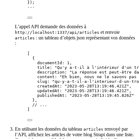
}
);
---
L’appel API demande des données à
et renvoie
http://localhost:1337/api/articles
: un tableau d’objets json représentant vos données
articles
:
[
{
documentId
: 
1
,
title
: 
"
Qu'y a-t-il à l'intérieur d'un tr
description
: 
"
La réponse est peut-être da
content
: 
"
Eh bien, nous ne le savons pas 
slug
: 
"
qu-y-a-t-il-a-l'interieur-d-un-tro
createdAt
: 
"
2023-05-28T13:19:46.421Z
"
,
updatedAt
: 
"
2023-05-28T13:19:46.421Z
"
,
publishedAt
: 
"
2023-05-28T13:19:45.826Z
"
},
// ...
]
En utilisant les données du tableau
renvoyé par
articles
l’API, affichez les articles de votre blog Strapi dans une liste.