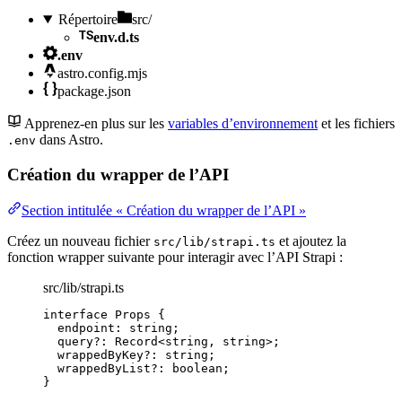
Répertoire
src/
env.d.ts
.env
astro.config.mjs
package.json
Apprenez-en plus sur les
variables d’environnement
et les fichiers
dans Astro.
.env
Création du wrapper de l’API
Section intitulée « Création du wrapper de l’API »
Créez un nouveau fichier
et ajoutez la
src/lib/strapi.ts
fonction wrapper suivante pour interagir avec l’API Strapi :
src/lib/strapi.ts
interface
 Props {
endpoint
:
string
;
query
?:
Record
<
string
, 
string
>;
wrappedByKey
?:
string
;
wrappedByList
?:
boolean
;
}