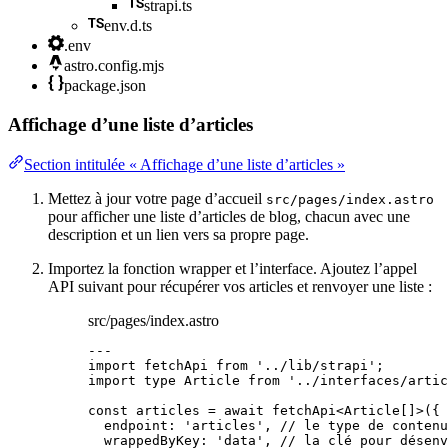
strapi.ts
env.d.ts
.env
astro.config.mjs
package.json
Affichage d’une liste d’articles
Section intitulée « Affichage d’une liste d’articles »
Mettez à jour votre page d’accueil
src/pages/index.astro
pour afficher une liste d’articles de blog, chacun avec une
description et un lien vers sa propre page.
Importez la fonction wrapper et l’interface. Ajoutez l’appel
API suivant pour récupérer vos articles et renvoyer une liste :
src/pages/index.astro
---
import
 fetchApi 
from
'
../lib/strapi
'
;
import
type
 Article 
from
'
../interfaces/artic
const 
articles
 = await 
fetchApi
<
Article
[]
>
(
{
endpoint: 
'
articles
'
, 
// le type de contenu
wrappedByKey: 
'
data
'
, 
// la clé pour désenv