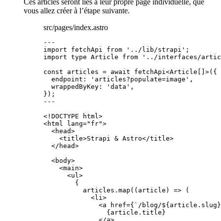
Ces articles seront liés à leur propre page individuelle, que
vous allez créer à l’étape suivante.
src/pages/index.astro
---
import
 fetchApi 
from
'
../lib/strapi
'
;
import
type
 Article 
from
'
../interfaces/artic
const 
articles
 = await 
fetchApi
<
Article
[]
>
(
{
endpoint: 
'
articles?populate=image
'
,
wrappedByKey: 
'
data
'
,
}
);
---
<!
DOCTYPE
html
>
<
html
lang
=
"
fr
"
>
<
head
>
<
title
>
Strapi & Astro
</
title
>
</
head
>
<
body
>
<
main
>
<
ul
>
{
articles
.
map
(
(
article
)
=>
 (
<
li
>
<
a
href
=
{
`
/blog/
${
article
.
slug
}
{
article
.
title
}
</
a
>