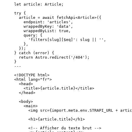
let 
article
:
Article
;
try
 {
article 
=
await
fetchApi
<
Article
>({
endpoint: 
'
articles
'
,
wrappedByKey: 
'
data
'
,
wrappedByList: 
true
,
query: {
'
filters[slug][$eq]
'
: slug 
||
''
,
},
});
} 
catch
 (error) {
return
 Astro
.
redirect
(
'
/404
'
);
}
---
<!
DOCTYPE
html
>
<
html
lang
=
"
fr
"
>
<
head
>
<
title
>
{
article
.
title
}
</
title
>
</
head
>
<
body
>
<
main
>
<
img
src
=
{
import.
meta
.
env
.
STRAPI_URL
+
artic
<
h1
>
{
article
.
title
}
</
h1
>
<!-- Afficher du texte brut -->