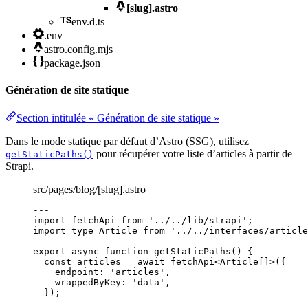
[slug].astro
env.d.ts
.env
astro.config.mjs
package.json
Génération de site statique
Section intitulée « Génération de site statique »
Dans le mode statique par défaut d’Astro (SSG), utilisez
pour récupérer votre liste d’articles à partir de
getStaticPaths()
Strapi.
src/pages/blog/[slug].astro
---
import
 fetchApi 
from
'
../../lib/strapi
'
;
import
type
 Article 
from
'
../../interfaces/article
export
async
function
getStaticPaths
()
 {
const 
articles
 = await 
fetchApi
<
Article
[]
>
(
{
endpoint: 
'
articles
'
,
wrappedByKey: 
'
data
'
,
}
);