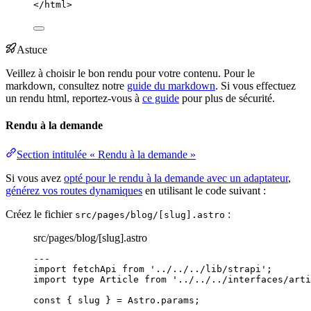
</
html
>
Astuce
Veillez à choisir le bon rendu pour votre contenu. Pour le
markdown, consultez notre
guide du markdown
. Si vous effectuez
un rendu html, reportez-vous à
ce guide
pour plus de sécurité.
Rendu à la demande
Section intitulée « Rendu à la demande »
Si vous avez
opté pour le rendu à la demande avec un adaptateur
,
générez vos routes dynamiques
en utilisant le code suivant :
Créez le fichier
:
src/pages/blog/[slug].astro
src/pages/blog/[slug].astro
---
import
 fetchApi 
from
'
../../../lib/strapi
'
;
import
type
 Article 
from
'
../../../interfaces/arti
const { 
slug
 } = 
Astro
.
params
;