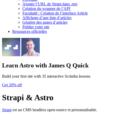
Ajouter l’URL de Strapi dans .env
Création du wrapper de l’API
Facultatif : Création de l’interface Article
Affichage d’une liste d’articles
Générer des pages d’articles
Publier votre site
Ressources officielles
Learn Astro
with James Q Quick
Build your first site with 35 interactive Scrimba lessons
Get 20% off
Strapi & Astro
Strapi
est un CMS headless open-source et personnalisable.