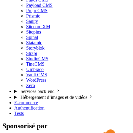
Payload CMS
Prepr CMS
Prismic
Sanity
Sitecore XM
Sitepins
Spinal
Statamic
Storyblok
Strapi
StudioCMS
TinaCMS
Umbraco
Vault CMS
WordPress
Zero
Services back-end
Hébergement d’images et de vidéos
E-commerce
Authentification
Tests
Sponsorisé par