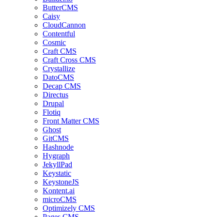
ButterCMS
Caisy
CloudCannon
Contentful
Cosmic
Craft CMS
Craft Cross CMS
Crystallize
DatoCMS
Decap CMS
Directus
Drupal
Flotiq
Front Matter CMS
Ghost
GitCMS
Hashnode
Hygraph
JekyllPad
Keystatic
KeystoneJS
Kontent.ai
microCMS
Optimizely CMS
Pages CMS