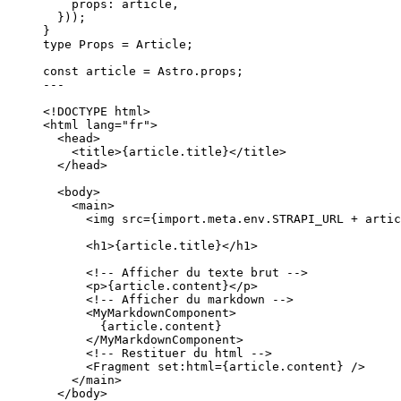
props: article
,
}));
}
type
 Props 
=
Article
;
const 
article
 = 
Astro
.
props
;
---
<!
DOCTYPE
html
>
<
html
lang
=
"
fr
"
>
<
head
>
<
title
>
{
article
.
title
}
</
title
>
</
head
>
<
body
>
<
main
>
<
img
src
=
{
import.
meta
.
env
.
STRAPI_URL
+
artic
<
h1
>
{
article
.
title
}
</
h1
>
<!-- Afficher du texte brut -->
<
p
>
{
article
.
content
}
</
p
>
<!-- Afficher du markdown -->
<
MyMarkdownComponent
>
{
article
.
content
}
</
MyMarkdownComponent
>
<!-- Restituer du html -->
<
Fragment
set:html
=
{
article
.
content
}
 />
</
main
>
</
body
>