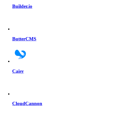
Builder.io
ButterCMS
Caisy
CloudCannon