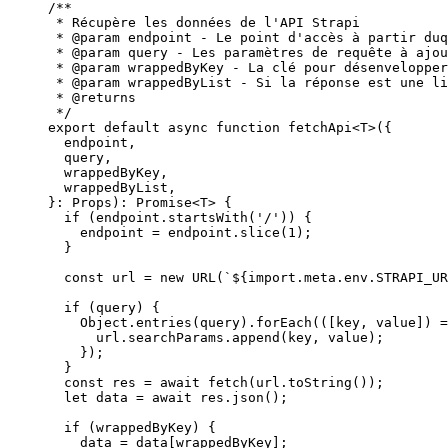
/**
* Récupère les données de l'API Strapi
* 
@param
endpoint
 - Le point d'accès à partir duq
* 
@param
query
 - Les paramètres de requête à ajou
* 
@param
wrappedByKey
 - La clé pour désenvelopper
* 
@param
wrappedByList
 - Si la réponse est une l
* 
@returns
*/
export
default
async
function
fetchApi
<
T
>
(
{
endpoint
,
query
,
wrappedByKey
,
wrappedByList
,
}
:
Props
)
:
Promise
<
T
> {
if
 (endpoint
.
startsWith
(
'
/
'
)) {
endpoint 
=
 endpoint
.
slice
(
1
);
}
const 
url
 = 
new
URL
(
`
${
import.
meta
.
env
.
STRAPI_UR
if
 (query) {
Object
.
entries
(query)
.
forEach
(
(
[
key
,
value
]
)
=
url
.
searchParams
.
append
(key
,
 value);
});
}
const 
res
 = await 
fetch
(url
.
toString
());
let 
data
 = await 
res
.
json
();
if
 (wrappedByKey) {
data 
=
 data[wrappedByKey];