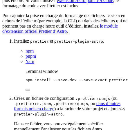
plus encore. Si vous utilisez l’
extension Astro pour VS Code
, le
formatage du code avec Prettier est inclus.
Pour ajouter la prise en charge du formatage des fichiers
en
.astro
dehors de l’éditeur (par exemple, la CLI) ou dans des éditeurs qui ne
prennent pas en charge notre outil d’édition, installez
le module
d’extension officiel Prettier d’Astro
.
Installez
et
.
prettier
prettier-plugin-astro
npm
pnpm
Yarn
Terminal window
npm
install
--save-dev
--save-exact
prettier
Créez un fichier de configuration
(ou
.prettierrc.mjs
,
, ou
dans d’autres
.prettierrc.json
.prettierrc.mjs
formats pris en charge
) à la racine de votre projet et ajoutez-y
.
prettier-plugin-astro
Dans ce fichier, vous pouvez également spécifier
manuellement l’analyseur pour les fichiers Astro.