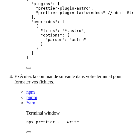
"plugins"
: [
"
prettier-plugin-astro
"
,
"
prettier-plugin-tailwindcss
"
// doit êtr
],
"overrides"
: [
{
"files"
: 
"
*.astro
"
,
"options"
: {
"parser"
: 
"
astro
"
}
}
]
}
Exécutez la commande suivante dans votre terminal pour
formater vos fichiers.
npm
pnpm
Yarn
Terminal window
npx
prettier
.
--write