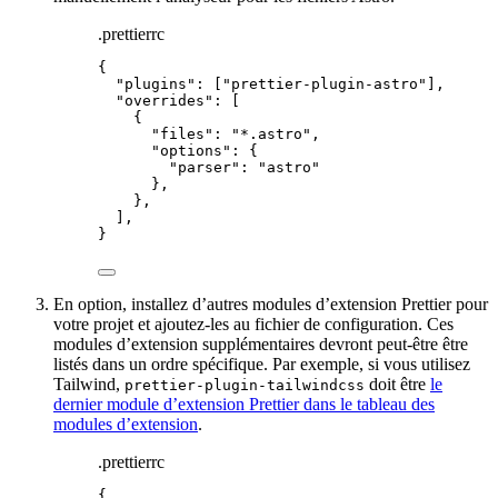
.prettierrc
{
"plugins"
: [
"
prettier-plugin-astro
"
],
"overrides"
: [
{
"files"
: 
"
*.astro
"
,
"options"
: {
"parser"
: 
"
astro
"
},
},
],
}
En option, installez d’autres modules d’extension Prettier pour
votre projet et ajoutez-les au fichier de configuration. Ces
modules d’extension supplémentaires devront peut-être être
listés dans un ordre spécifique. Par exemple, si vous utilisez
Tailwind,
doit être
le
prettier-plugin-tailwindcss
dernier module d’extension Prettier dans le tableau des
modules d’extension
.
.prettierrc
{